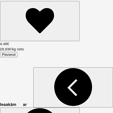
4
.
49
€
29,93€/kg neto
Pievienot
Iesakām ar