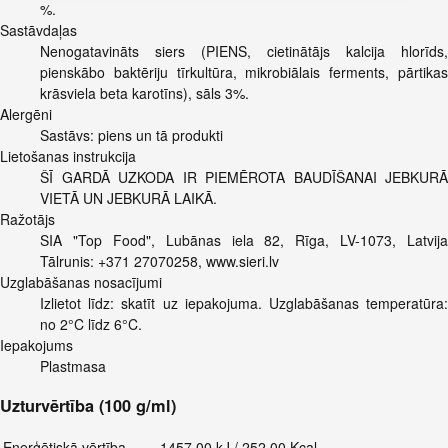
%.
Sastāvdaļas
Nenogatavināts siers (PIENS, cietinātājs kalcija hlorīds,
pienskābo baktēriju tīrkultūra, mikrobiālais ferments, pārtikas
krāsviela beta karotīns), sāls 3%.
Alergēni
Sastāvs: piens un tā produkti
Lietošanas instrukcija
ŠĪ GARDĀ UZKODA IR PIEMĒROTA BAUDĪŠANAI JEBKURĀ
VIETĀ UN JEBKURĀ LAIKĀ.
Ražotājs
SIA "Top Food", Lubānas iela 82, Rīga, LV-1073, Latvija
Tālrunis: +371 27070258, www.sieri.lv
Uzglabāšanas nosacījumi
Izlietot līdz: skatīt uz iepakojuma. Uzglabāšanas temperatūra:
no 2°C līdz 6°C.
Iepakojums
Plastmasa
Uzturvērtība (100 g/ml)
Enerģētiskā vērtība
1457.00 kJ / 252.00 Kcal