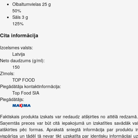
Olbaltumvielas
25 g
50%
Sāls
3 g
125%
Cita informācija
Izcelsmes valsts:
Latvija
Neto daudzums (g/ml):
150
Zīmols:
TOP FOOD
Piegādātāja kontaktinformācija:
Top Food SIA
Piegādātājs:
Faktiskais produkta izskats var nedaudz atšķirties no attēlā redzamā.
Saņemtās preces var būt citā iepakojumā un izskatīties savādāk vai
atškirties pēc formas. Aprakstā sniegtā informācija par produktu ir
vispārīga un tādēļ tā nevar tikt uzskatīta par identisku informācijai uz