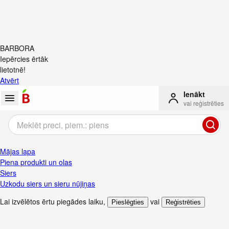
BARBORA
Iepērcies ērtāk
lietotnē!
Atvērt
Ienākt
vai reģistrēties
Mājas lapa
Piena produkti un olas
Siers
Uzkodu siers un sieru nūjiņas
Lai izvēlētos ērtu piegādes laiku
,
vai
Pieslēgties
Reģistrēties