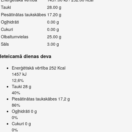
Tauki
28.00 g
Piesātinātas taukskābes
17.20 g
Ogļhidrāti
0.00 g
Cukuri
0.00 g
Olbaltumvielas
25.00 g
Sāls
3.00 g
Ieteicamā dienas deva
Enerģētiskā vērtība
252 Kcal
1457 kJ
12,6%
Tauki
28 g
40%
Piesātinātas taukskābes
17,2 g
86%
Ogļhidrāti
0 g
0%
Cukuri
0 g
0%