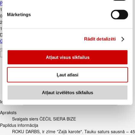
PET D
1
.
39
€
Mārketings
0,93€/l
2
.
65
€
1,77€/l
Depozīts
0,10
€
Rādīt detalizēti
Gāzēts dzēriens COCA-COLA 1,5L PET D
Pievienot
Atļaut visus sīkfailus
Ļaut atlasi
Atļaut izvēlētos sīkfailus
Iesakām ar
Apraksts
Svaigais siers ČEČIL SIERA BIZE
Papildus informācija
ROKU DARBS, ir zīme "Zaļā karote". Tauku saturs sausnā – 45