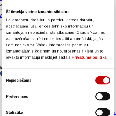
3
.
99
€
7,98€/kg
Šī tīmekļa vietne izmanto sīkfailus
Siers Gouda FARM MILK 45% šķēlēs 500g
Lai garantētu drošību un pareizu vietnes darbību,
apstrādājam jūsu ierīces tehnisko informāciju un
Pievienot
izmantojam nepieciešamās sīkdatnes. Citas sīkdatnes
vai novērošanas rīki netiek iestatīti automātiski, ja jūs
tiem nepiekrītat. Vairāk informācijas par mūsu
izmantotajām sīkdatnēm un novērošanas rīkiem un to
ievākto informāciju meklējiet sadaļā
Privātuma politika
.
Iesakām ar
Piekrišanas
Nepieciešams
izvēle
Preferences
Statistika
Gāzēts dzēriens COCA-COLA 1,5L