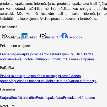
produkta iepakojumu. Informācija uz produkta iepakojuma ir pilnīgāka
un var nedaudz atšķirties no informācijas, kas sniegta produktu
aprakstā. Mēs vienmēr iesakām lasīt un sekot informācijai uz
izstrādājuma iepakojuma. Akcijas preču daudzums ir ierobežots.
Sazināmies
LinkedIn
Instagram
Facebook
Palīdzība
Pirkums un piegāde
Preču piegāde
Apkalpošanas zonas
Maksājumi
PALDIES kartes
noteikumi
Akciju noteikumi
Kuponu noteikumi
Dāvanu kampaņas
Palīdzība
Biežāk uzdotie jautājumi
Kas ir aizstājējpreces?
Manas
preces
Atgriešanas nosacījumi
Mobilā lietotne
Svarīga informācija
Par mums
Karjera
Sociālā atbildība
Preču iepakošana
Produktu izkārtojums
Noteikumi