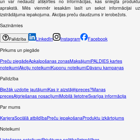
un var nedaudz atšķirties no informācijas, kas sniegta produktu
aprakstā. Mēs vienmēr iesakām lasīt un sekot informācijai uz
izstrādājuma iepakojuma. Akcijas preču daudzums ir ierobežots.
Sazināmies
LinkedIn
Instagram
Facebook
Palīdzība
Pirkums un piegāde
Preču piegāde
Apkalpošanas zonas
Maksājumi
PALDIES kartes
noteikumi
Akciju noteikumi
Kuponu noteikumi
Dāvanu kampaņas
Palīdzība
Biežāk uzdotie jautājumi
Kas ir aizstājējpreces?
Manas
preces
Atgriešanas nosacījumi
Mobilā lietotne
Svarīga informācija
Par mums
Karjera
Sociālā atbildība
Preču iepakošana
Produktu izkārtojums
Noteikumi
Lietošanas noteikumi
Privātuma politika
Ilgtspējības