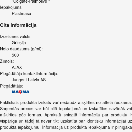
"Colgate-Palmolive "
Iepakojums
Plastmasa
Cita informācija
Izcelsmes valsts:
Grieķija
Neto daudzums (g/ml):
500
Zīmols:
AJAX
Piegādātāja kontaktinformācija:
Jungent Latvia AS
Piegādātājs:
Faktiskais produkta izskats var nedaudz atšķirties no attēlā redzamā.
Saņemtās preces var būt citā iepakojumā un izskatīties savādāk vai
atškirties pēc formas. Aprakstā sniegtā informācija par produktu ir
vispārīga un tādēļ tā nevar tikt uzskatīta par identisku informācijai uz
produkta iepakojumu. Informācija uz produkta iepakojuma ir pilnīgāka