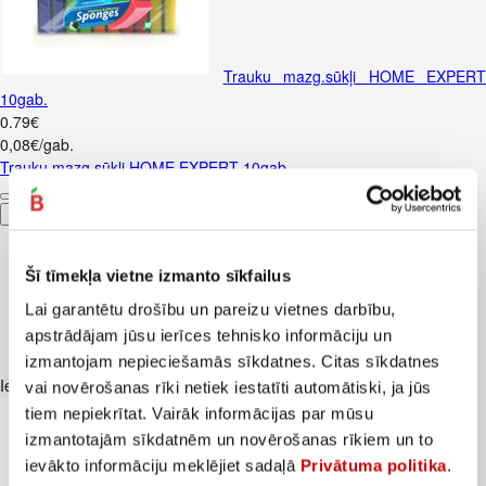
Trauku mazg.sūkļi HOME EXPERT
10gab.
0
.
79
€
0,08€/gab.
Trauku mazg.sūkļi HOME EXPERT 10gab.
Pievienot
Šī tīmekļa vietne izmanto sīkfailus
Lai garantētu drošību un pareizu vietnes darbību,
apstrādājam jūsu ierīces tehnisko informāciju un
izmantojam nepieciešamās sīkdatnes. Citas sīkdatnes
Iesakām ar
vai novērošanas rīki netiek iestatīti automātiski, ja jūs
tiem nepiekrītat. Vairāk informācijas par mūsu
izmantotajām sīkdatnēm un novērošanas rīkiem un to
ievākto informāciju meklējiet sadaļā
Privātuma politika
.