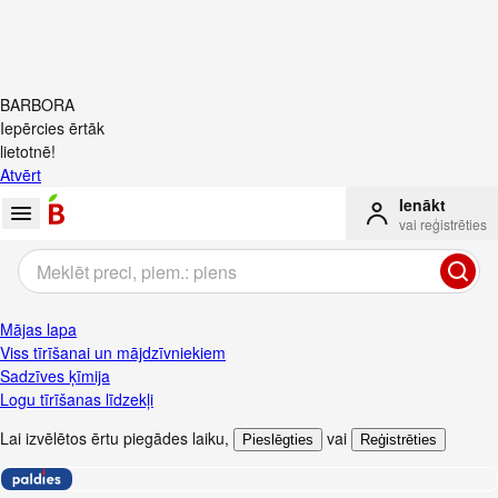
BARBORA
Iepērcies ērtāk
lietotnē!
Atvērt
Ienākt
vai reģistrēties
Mājas lapa
Viss tīrīšanai un mājdzīvniekiem
Sadzīves ķīmija
Logu tīrīšanas līdzekļi
Lai izvēlētos ērtu piegādes laiku
,
vai
Pieslēgties
Reģistrēties