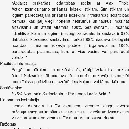
"Atklājiet trīskāršas iedarbības spēku ar Ajax Triple
Action izsmidzināmo tīrīšanas līdzekli stiklam. Šim stiklam un
logiem paredzētajam tīrīšanas līdzeklim ir trīskāršas iedarbības
formula, kas ļauj viegli noņemt netīrumus un taukus, mazināt
aizsvīšanu un atstāt virsmas 100% bez svītrām. Tīrīšanas
līdzeklis stiklam un logiem ir rūpīgi izstrādāts, tā sastāvā ir 99%
dabiskas izcelsmes sastāvdaļu, turklāt 99% sastāva bioloģiski
noārdās. Tīrīšanas līdzekļa pudele ir izgatavota no 100%
pārstrādātas plastmasas, kuru ar visu vāciņu var pārstrādāt
vēlreiz. "
Papildus informācija
Sargāt no bērniem. Ja nokļūst acīs, rūpīgi izskalot ar aukstu
ūdeni. Neizsmidzināt acu tuvumā. Ja norīts, nekavējoties meklēt
medicīnisku palīdzību un uzrādīt iepakojumu vai tā marķējumu.
Sastāvdaļas
"•<5% Non-Ionic Surfactants. • Perfumes Lactic Acid. "
Lietošanas instrukcija
Lietojot datoriem un TV ekrāniem, vienmēr stingri ievērot
ražotāja sniegtās lietošanas instrukcijas. Lietošana: Izsmidziniet
20 cm attālumā no virsmas. Tīriet ar tīru un sausu drānu.
Ražotājs