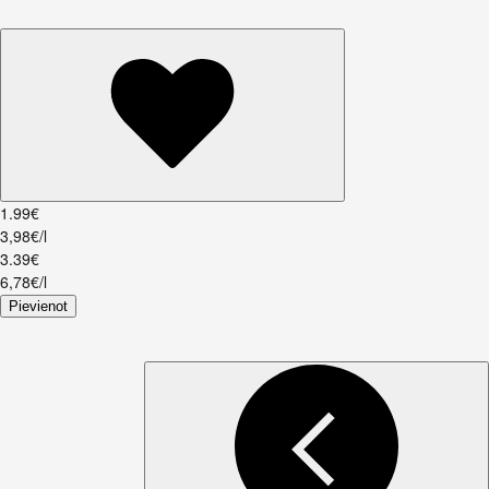
1
.
99
€
3,98€/l
3
.
39
€
6,78€/l
Pievienot