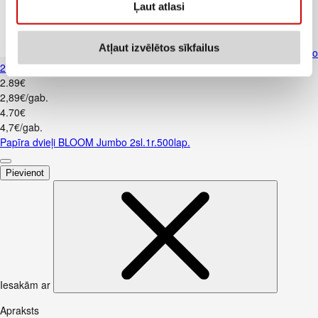
Ļaut atlasi
Atļaut izvēlētos sīkfailus
Papīra dvieļi BLOOM Jumbo
2sl.1r.500lap.
2
.
89
€
2,89€/gab.
4
.
70
€
4,7€/gab.
Papīra dvieļi BLOOM Jumbo 2sl.1r.500lap.
Pievienot
Iesakām ar
Apraksts