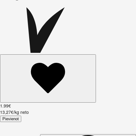
1
.
99
€
13,27€/kg neto
Pievienot