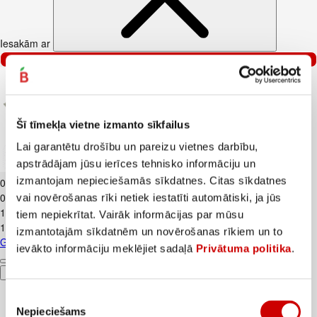
Iesakām ar
–47%
Šī tīmekļa vietne izmanto sīkfailus
Lai garantētu drošību un pareizu vietnes darbību,
apstrādājam jūsu ierīces tehnisko informāciju un
Gurķi garie LATVIJA gab.
izmantojam nepieciešamās sīkdatnes. Citas sīkdatnes
0
.
69
€
0,69€/gab.
vai novērošanas rīki netiek iestatīti automātiski, ja jūs
1
.
29
€
tiem nepiekrītat. Vairāk informācijas par mūsu
1,29€/gab.
izmantotajām sīkdatnēm un novērošanas rīkiem un to
Gurķi garie LATVIJA gab.
ievākto informāciju meklējiet sadaļā
Privātuma politika
.
Pievienot
Piekrišanas
Nepieciešams
izvēle