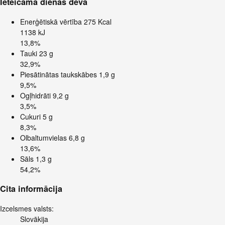
Ieteicamā dienas deva
Enerģētiskā vērtība
275 Kcal
1138 kJ
13,8%
Tauki
23 g
32,9%
Piesātinātas taukskābes
1,9 g
9,5%
Ogļhidrāti
9,2 g
3,5%
Cukuri
5 g
8,3%
Olbaltumvielas
6,8 g
13,6%
Sāls
1,3 g
54,2%
Cita informācija
Izcelsmes valsts:
Slovākija