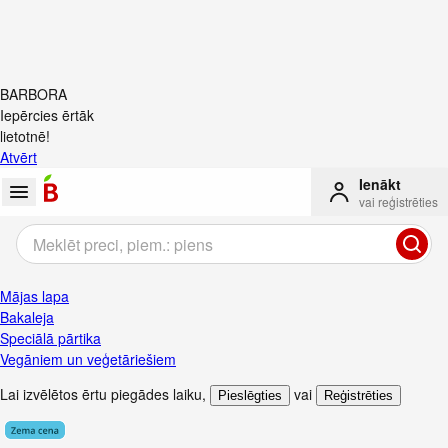
BARBORA
Iepērcies ērtāk
lietotnē!
Atvērt
Ienākt
vai reģistrēties
Mājas lapa
Bakaleja
Speciālā pārtika
Vegāniem un veģetāriešiem
Lai izvēlētos ērtu piegādes laiku
,
vai
Pieslēgties
Reģistrēties