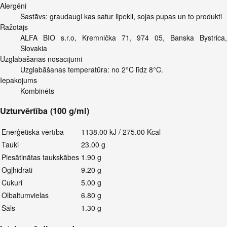
Alergēni
Sastāvs: graudaugi kas satur lipekli, sojas pupas un to produkti
Ražotājs
ALFA BIO s.r.o, Kremnička 71, 974 05, Banska Bystrica,
Slovakia
Uzglabāšanas nosacījumi
Uzglabāšanas temperatūra: no 2°C līdz 8°C.
Iepakojums
Kombinēts
Uzturvērtība (100 g/ml)
Enerģētiskā vērtība
1138.00 kJ / 275.00 Kcal
Tauki
23.00 g
Piesātinātas taukskābes
1.90 g
Ogļhidrāti
9.20 g
Cukuri
5.00 g
Olbaltumvielas
6.80 g
Sāls
1.30 g