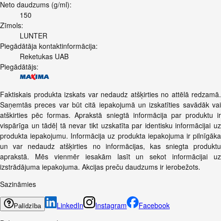
Neto daudzums (g/ml):
150
Zīmols:
LUNTER
Piegādātāja kontaktinformācija:
Reketukas UAB
Piegādātājs:
Faktiskais produkta izskats var nedaudz atšķirties no attēlā redzamā.
Saņemtās preces var būt citā iepakojumā un izskatīties savādāk vai
atškirties pēc formas. Aprakstā sniegtā informācija par produktu ir
vispārīga un tādēļ tā nevar tikt uzskatīta par identisku informācijai uz
produkta iepakojumu. Informācija uz produkta iepakojuma ir pilnīgāka
un var nedaudz atšķirties no informācijas, kas sniegta produktu
aprakstā. Mēs vienmēr iesakām lasīt un sekot informācijai uz
izstrādājuma iepakojuma. Akcijas preču daudzums ir ierobežots.
Sazināmies
LinkedIn
Instagram
Facebook
Palīdzība