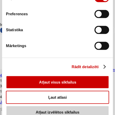
Preferences
Iesakām ar
Statistika
Mārketings
Rādīt detalizēti
Jogurts Grieķu BALTAIS bez piedevām
400g
1
.
39
€
Atļaut visus sīkfailus
3,48€/kg
1
.
75
€
4,38€/kg
Ļaut atlasi
Jogurts Grieķu BALTAIS bez piedevām 400g
Atļaut izvēlētos sīkfailus
Pievienot