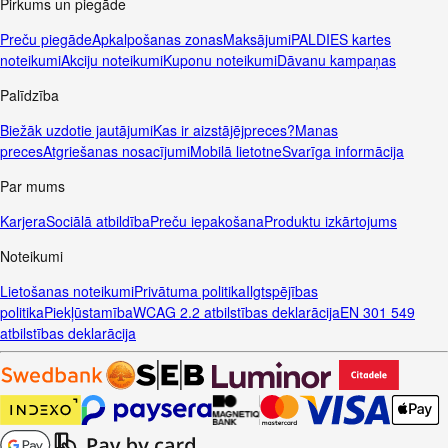
Pirkums un piegāde
Preču piegāde
Apkalpošanas zonas
Maksājumi
PALDIES kartes
noteikumi
Akciju noteikumi
Kuponu noteikumi
Dāvanu kampaņas
Palīdzība
Biežāk uzdotie jautājumi
Kas ir aizstājējpreces?
Manas
preces
Atgriešanas nosacījumi
Mobilā lietotne
Svarīga informācija
Par mums
Karjera
Sociālā atbildība
Preču iepakošana
Produktu izkārtojums
Noteikumi
Lietošanas noteikumi
Privātuma politika
Ilgtspējības
politika
Piekļūstamība
WCAG 2.2 atbilstības deklarācija
EN 301 549
atbilstības deklarācija