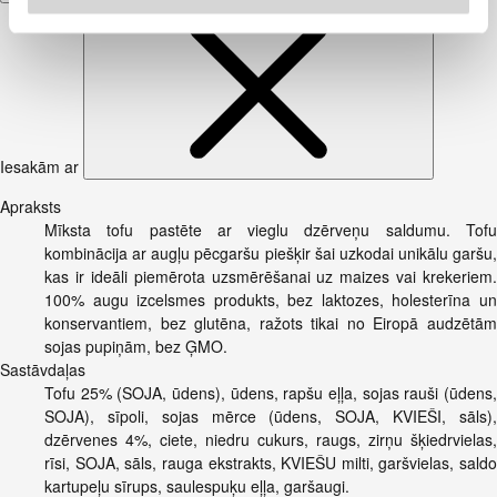
Iesakām ar
Apraksts
Mīksta tofu pastēte ar vieglu dzērveņu saldumu. Tofu
kombinācija ar augļu pēcgaršu piešķir šai uzkodai unikālu garšu,
kas ir ideāli piemērota uzsmērēšanai uz maizes vai krekeriem.
100% augu izcelsmes produkts, bez laktozes, holesterīna un
konservantiem, bez glutēna, ražots tikai no Eiropā audzētām
sojas pupiņām, bez ĢMO.
Sastāvdaļas
Tofu 25% (SOJA, ūdens), ūdens, rapšu eļļa, sojas rauši (ūdens,
SOJA), sīpoli, sojas mērce (ūdens, SOJA, KVIEŠI, sāls),
dzērvenes 4%, ciete, niedru cukurs, raugs, zirņu šķiedrvielas,
rīsi, SOJA, sāls, rauga ekstrakts, KVIEŠU milti, garšvielas, saldo
kartupeļu sīrups, saulespuķu eļļa, garšaugi.