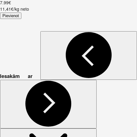
7
.
99
€
11,41€/kg neto
Pievienot
Iesakām ar