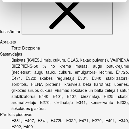
Iesakām ar
Apraksts
Torte Biezpiena
Sastāvdaļas
Biskvīts (KVIEŠU milti, cukurs, OLAS, kakao pulveris), VĀJPIENA
BIEZPIENS-50 % no krēma masas, augu putukrējums
(necietināti augu tauki, cukurs, emulgators- lecitīns, E472b,
E471, E322; skābes regulētājs E331, E340, stabilizators-
sorbitols, PIENA proteīns, krāsviela beta karotīns); upenes,
glikozes sīrups cukurs; virsmas šokolāde un baltā želeja ( satur
stabilizatorus E440, E401, E407, biezinātāju R325, skābi-
aromatizētāju E270, cietinātaju E341, konservantu E202),
šokolādes glazūra.
Pārtikas piedevas
E331, E407, E341, E472b, E322, E471, E270, E401, E340,
E202, E400