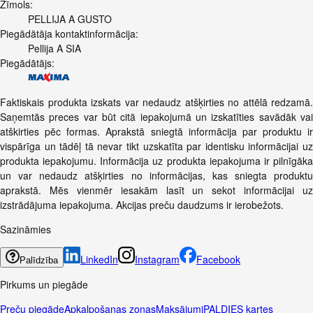
Zīmols:
PELLIJA A GUSTO
Piegādātāja kontaktinformācija:
Pellija A SIA
Piegādātājs:
Faktiskais produkta izskats var nedaudz atšķirties no attēlā redzamā.
Saņemtās preces var būt citā iepakojumā un izskatīties savādāk vai
atškirties pēc formas. Aprakstā sniegtā informācija par produktu ir
vispārīga un tādēļ tā nevar tikt uzskatīta par identisku informācijai uz
produkta iepakojumu. Informācija uz produkta iepakojuma ir pilnīgāka
un var nedaudz atšķirties no informācijas, kas sniegta produktu
aprakstā. Mēs vienmēr iesakām lasīt un sekot informācijai uz
izstrādājuma iepakojuma. Akcijas preču daudzums ir ierobežots.
Sazināmies
LinkedIn
Instagram
Facebook
Palīdzība
Pirkums un piegāde
Preču piegāde
Apkalpošanas zonas
Maksājumi
PALDIES kartes