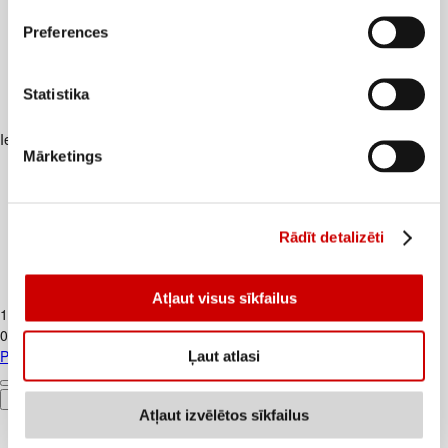
Preferences
Statistika
Iesakām ar
Mārketings
Rādīt detalizēti
Piens TERE 2,5% 1,5L
Atļaut visus sīkfailus
1
.
37
€
0,91€/l
Piens TERE 2,5% 1,5L
Ļaut atlasi
Pievienot
Atļaut izvēlētos sīkfailus