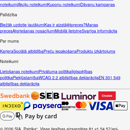
noteikumi
Akciju noteikumi
Kuponu noteikumi
Dāvanu kampaņas
Palīdzība
Biežāk uzdotie jautājumi
Kas ir aizstājējpreces?
Manas
preces
Atgriešanas nosacījumi
Mobilā lietotne
Svarīga informācija
Par mums
Karjera
Sociālā atbildība
Preču iepakošana
Produktu izkārtojums
Noteikumi
Lietošanas noteikumi
Privātuma politika
Ilgtspējības
politika
Piekļūstamība
WCAG 2.2 atbilstības deklarācija
EN 301 549
atbilstības deklarācija
© 2026 SIA „Patrika“. Visas tiesības aizsargātas
81
v1.54.57
/api-