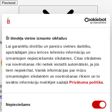
Pievienot
Šī tīmekļa vietne izmanto sīkfailus
Iesakām ar
Lai garantētu drošību un pareizu vietnes darbību,
apstrādājam jūsu ierīces tehnisko informāciju un
izmantojam nepieciešamās sīkdatnes. Citas sīkdatnes
vai novērošanas rīki netiek iestatīti automātiski, ja jūs
tiem nepiekrītat. Vairāk informācijas par mūsu
izmantotajām sīkdatnēm un novērošanas rīkiem un to
Kartupeļi JAUNIE dzeltenie fas. kg
ievākto informāciju meklējiet sadaļā
Privātuma politika
.
0
.
69
€
0,69€/kg
Kartupeļi JAUNIE dzeltenie fas. kg
Piekrišanas
Nepieciešams
izvēle
Pievienot