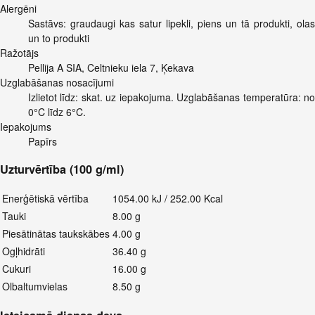
Alergēni
Sastāvs: graudaugi kas satur lipekli, piens un tā produkti, olas
un to produkti
Ražotājs
Pellija A SIA, Celtnieku iela 7, Ķekava
Uzglabāšanas nosacījumi
Izlietot līdz: skat. uz iepakojuma. Uzglabāšanas temperatūra: no
0°C līdz 6°C.
Iepakojums
Papīrs
Uzturvērtība (100 g/ml)
Enerģētiskā vērtība
1054.00 kJ / 252.00 Kcal
Tauki
8.00 g
Piesātinātas taukskābes
4.00 g
Ogļhidrāti
36.40 g
Cukuri
16.00 g
Olbaltumvielas
8.50 g