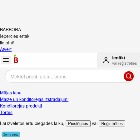
BARBORA
Iepērcies ērtāk
lietotnē!
Atvērt
Ienākt
vai reģistrēties
Mājas lapa
Maize un konditorejas izstrādājumi
Konditorejas produkti
Tortes
Lai izvēlētos ērtu piegādes laiku
,
vai
Pieslēgties
Reģistrēties