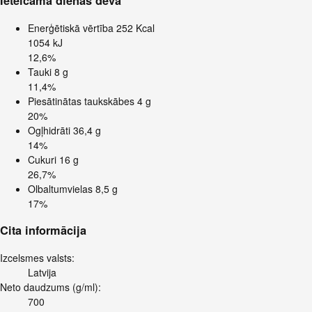
Ieteicamā dienas deva
Enerģētiskā vērtība
252 Kcal
1054 kJ
12,6%
Tauki
8 g
11,4%
Piesātinātas taukskābes
4 g
20%
Ogļhidrāti
36,4 g
14%
Cukuri
16 g
26,7%
Olbaltumvielas
8,5 g
17%
Cita informācija
Izcelsmes valsts:
Latvija
Neto daudzums (g/ml):
700