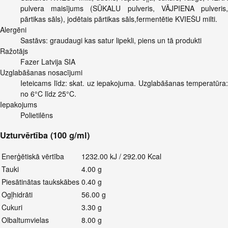
pulvera maisījums (SŪKALU pulveris, VĀJPIENA pulveris,
pārtikas sāls), jodētais pārtikas sāls,fermentētie KVIEŠU milti.
Alergēni
Sastāvs: graudaugi kas satur lipekli, piens un tā produkti
Ražotājs
Fazer Latvija SIA
Uzglabāšanas nosacījumi
Ieteicams līdz: skat. uz iepakojuma. Uzglabāšanas temperatūra:
no 6°C līdz 25°C.
Iepakojums
Polietilēns
Uzturvērtība (100 g/ml)
Enerģētiskā vērtība
1232.00 kJ / 292.00 Kcal
Tauki
4.00 g
Piesātinātas taukskābes
0.40 g
Ogļhidrāti
56.00 g
Cukuri
3.30 g
Olbaltumvielas
8.00 g