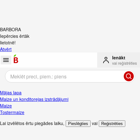
BARBORA
Iepērcies ērtāk
lietotnē!
Atvērt
Ienākt
vai reģistrēties
Mājas lapa
Maize un konditorejas izstrādājumi
Maize
Tostermaize
Lai izvēlētos ērtu piegādes laiku
,
vai
Pieslēgties
Reģistrēties