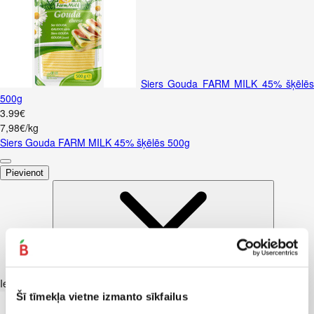
Siers Gouda FARM MILK 45% šķēlēs
500g
3
.
99
€
7,98€/kg
Siers Gouda FARM MILK 45% šķēlēs 500g
Pievienot
Iesakām ar
Šī tīmekļa vietne izmanto sīkfailus