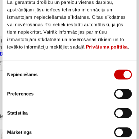
Lai garantētu drošību un pareizu vietnes darbību,
apstrādājam jūsu ierīces tehnisko informāciju un
izmantojam nepieciešamās sīkdatnes. Citas sīkdatnes
vai novērošanas rīki netiek iestatīti automātiski, ja jūs
tiem nepiekrītat. Vairāk informācijas par mūsu
Banāni CAVENDISH kg
izmantotajām sīkdatnēm un novērošanas rīkiem un to
1
.
19
€
ievākto informāciju meklējiet sadaļā
Privātuma politika
.
1,19€/kg
Banāni CAVENDISH kg
Pievienot
Piekrišanas
Nepieciešams
izvēle
Preferences
Statistika
Iesakām ar
Mārketings