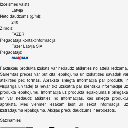
Izcelsmes valsts:
Latvija
Neto daudzums (g/ml):
240
Zīmols:
FAZER
Piegādātāja kontaktinformācija:
Fazer Latvija SIA
Piegādātājs:
Faktiskais produkta izskats var nedaudz atšķirties no attēlā redzamā.
Saņemtās preces var būt citā iepakojumā un izskatīties savādāk vai
atškirties pēc formas. Aprakstā sniegtā informācija par produktu ir
vispārīga un tādēļ tā nevar tikt uzskatīta par identisku informācijai uz
produkta iepakojumu. Informācija uz produkta iepakojuma ir pilnīgāka
un var nedaudz atšķirties no informācijas, kas sniegta produktu
aprakstā. Mēs vienmēr iesakām lasīt un sekot informācijai uz
izstrādājuma iepakojuma. Akcijas preču daudzums ir ierobežots.
Sazināmies