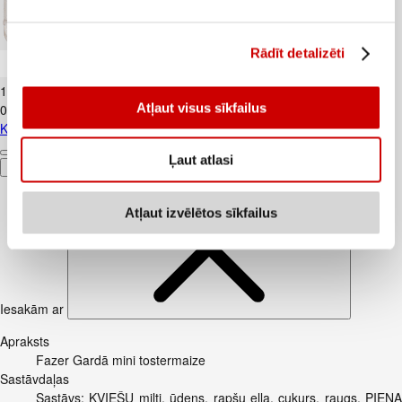
Rādīt detalizēti
Kūtī dētas olas 10gab.
1
.
84
€
Atļaut visus sīkfailus
0,18€/gab.
Kūtī dētas olas 10gab.
Ļaut atlasi
Pievienot
Atļaut izvēlētos sīkfailus
Iesakām ar
Apraksts
Fazer Gardā mini tostermaize
Sastāvdaļas
Sastāvs: KVIEŠU milti, ūdens, rapšu eļļa, cukurs, raugs, PIENA