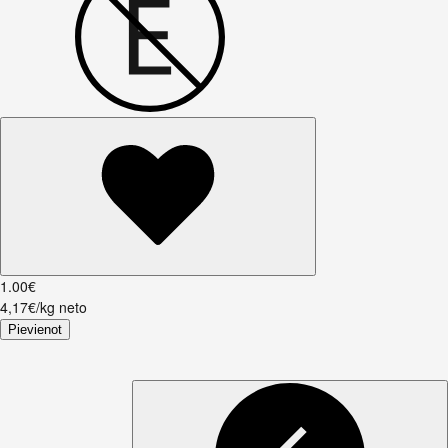
1
.
00
€
4,17€/kg neto
Pievienot