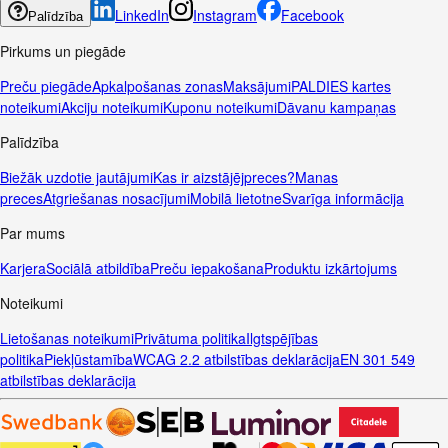
LinkedIn
Instagram
Facebook
Palīdzība
Pirkums un piegāde
Preču piegāde
Apkalpošanas zonas
Maksājumi
PALDIES kartes
noteikumi
Akciju noteikumi
Kuponu noteikumi
Dāvanu kampaņas
Palīdzība
Biežāk uzdotie jautājumi
Kas ir aizstājējpreces?
Manas
preces
Atgriešanas nosacījumi
Mobilā lietotne
Svarīga informācija
Par mums
Karjera
Sociālā atbildība
Preču iepakošana
Produktu izkārtojums
Noteikumi
Lietošanas noteikumi
Privātuma politika
Ilgtspējības
politika
Piekļūstamība
WCAG 2.2 atbilstības deklarācija
EN 301 549
atbilstības deklarācija