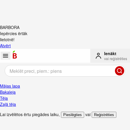
BARBORA
Iepērcies ērtāk
lietotnē!
Atvērt
Ienākt
vai reģistrēties
Mājas lapa
Bakaleja
Tēja
Zaļā tēja
Lai izvēlētos ērtu piegādes laiku
,
vai
Pieslēgties
Reģistrēties