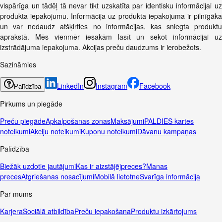
vispārīga un tādēļ tā nevar tikt uzskatīta par identisku informācijai uz
produkta iepakojumu. Informācija uz produkta iepakojuma ir pilnīgāka
un var nedaudz atšķirties no informācijas, kas sniegta produktu
aprakstā. Mēs vienmēr iesakām lasīt un sekot informācijai uz
izstrādājuma iepakojuma. Akcijas preču daudzums ir ierobežots.
Sazināmies
LinkedIn
Instagram
Facebook
Palīdzība
Pirkums un piegāde
Preču piegāde
Apkalpošanas zonas
Maksājumi
PALDIES kartes
noteikumi
Akciju noteikumi
Kuponu noteikumi
Dāvanu kampaņas
Palīdzība
Biežāk uzdotie jautājumi
Kas ir aizstājējpreces?
Manas
preces
Atgriešanas nosacījumi
Mobilā lietotne
Svarīga informācija
Par mums
Karjera
Sociālā atbildība
Preču iepakošana
Produktu izkārtojums