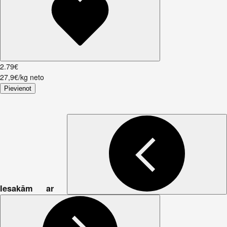
2
.
79
€
27,9€/kg neto
Pievienot
Iesakām ar