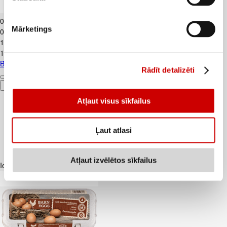
Banāni CAVENDISH kg
0
.
89
€
Mārketings
0,89€/kg
1
.
19
€
1,19€/kg
Banāni CAVENDISH kg
Rādīt detalizēti
Pievienot
Atļaut visus sīkfailus
Ļaut atlasi
Atļaut izvēlētos sīkfailus
Iesakām ar