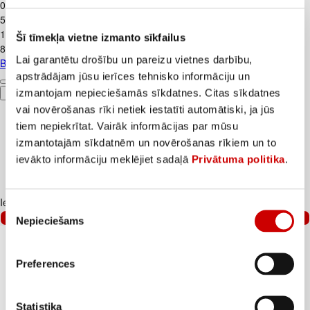
0
.
99
€
5,5€/kg
1
.
59
€
Šī tīmekļa vietne izmanto sīkfailus
8,83€/kg
Lai garantētu drošību un pareizu vietnes darbību,
Biezpiens 9% VALMIERA 180g
apstrādājam jūsu ierīces tehnisko informāciju un
izmantojam nepieciešamās sīkdatnes. Citas sīkdatnes
Pievienot
vai novērošanas rīki netiek iestatīti automātiski, ja jūs
tiem nepiekrītat. Vairāk informācijas par mūsu
izmantotajām sīkdatnēm un novērošanas rīkiem un to
ievākto informāciju meklējiet sadaļā
Privātuma politika
.
Iesakām ar
Piekrišanas
–25%
Nepieciešams
izvēle
Preferences
Statistika