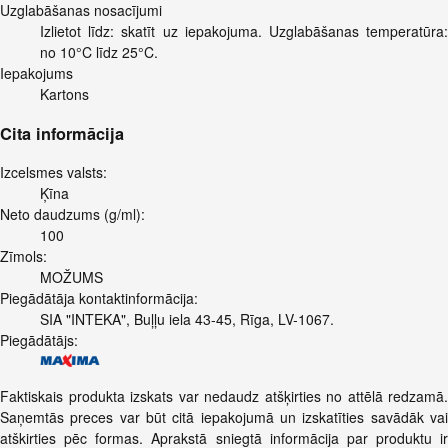
Uzglabāšanas nosacījumi
Izlietot līdz: skatīt uz iepakojuma. Uzglabāšanas temperatūra:
no 10°C līdz 25°C.
Iepakojums
Kartons
Cita informācija
Izcelsmes valsts:
Ķīna
Neto daudzums (g/ml):
100
Zīmols:
MOŽUMS
Piegādātāja kontaktinformācija:
SIA "INTEKA", Buļļu iela 43-45, Rīga, LV-1067.
Piegādātājs:
Faktiskais produkta izskats var nedaudz atšķirties no attēlā redzamā.
Saņemtās preces var būt citā iepakojumā un izskatīties savādāk vai
atškirties pēc formas. Aprakstā sniegtā informācija par produktu ir