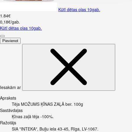
Kūtī dētas olas 10gab.
1
.
84
€
0,18€/gab.
Kūtī dētas olas 10gab.
Pievienot
Iesakām ar
Apraksts
Tēja MOŽUMS ĶĪNAS ZAĻĀ ber. 100g
Sastāvdaļas
Ķīnas zaļā tēja -100%.
Ražotājs
SIA "INTEKA", Buļļu iela 43-45, Rīga, LV-1067.