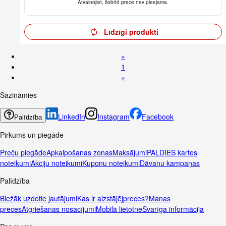
Atvainojiet, šobrīd prece nav pieejama.
Līdzīgi produkti
«
1
»
Sazināmies
LinkedIn
Instagram
Facebook
Palīdzība
Pirkums un piegāde
Preču piegāde
Apkalpošanas zonas
Maksājumi
PALDIES kartes
noteikumi
Akciju noteikumi
Kuponu noteikumi
Dāvanu kampaņas
Palīdzība
Biežāk uzdotie jautājumi
Kas ir aizstājējpreces?
Manas
preces
Atgriešanas nosacījumi
Mobilā lietotne
Svarīga informācija