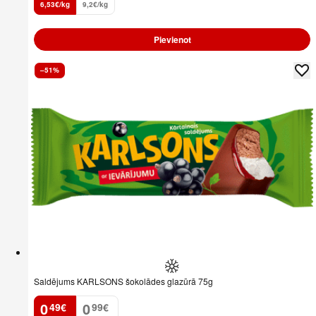
6,53€/kg
9,2€/kg
Pievienot
–51%
Saldējums KARLSONS šokolādes glazūrā 75g
0
0
49
€
99
€
.
.