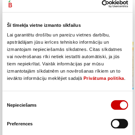
7,84€/kg
Pievienot
Šī tīmekļa vietne izmanto sīkfailus
2 par 2,19€
Lai garantētu drošību un pareizu vietnes darbību,
apstrādājam jūsu ierīces tehnisko informāciju un
izmantojam nepieciešamās sīkdatnes. Citas sīkdatnes
vai novērošanas rīki netiek iestatīti automātiski, ja jūs
tiem nepiekrītat. Vairāk informācijas par mūsu
izmantotajām sīkdatnēm un novērošanas rīkiem un to
ievākto informāciju meklējiet sadaļā
Privātuma politika
.
Piekrišanas
Nepieciešams
izvēle
Zivju pirkstiņi VIČI 250g
Preferences
2
19
€
.