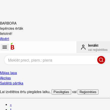
BARBORA
Iepērcies ērtāk
lietotnē!
Atvērt
Ienākt
vai reģistrēties
Mājas lapa
Akcijas
Saldētā pārtika
Lai izvēlētos ērtu piegādes laiku
,
vai
Pieslēgties
Reģistrēties
«
1