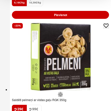
9,18€/kg
18,39€/kg
Pievienot
–23%
Saldēti pelmeņi ar vistas gaļu RGK 350g
2
2
29
€
99
€
.
.