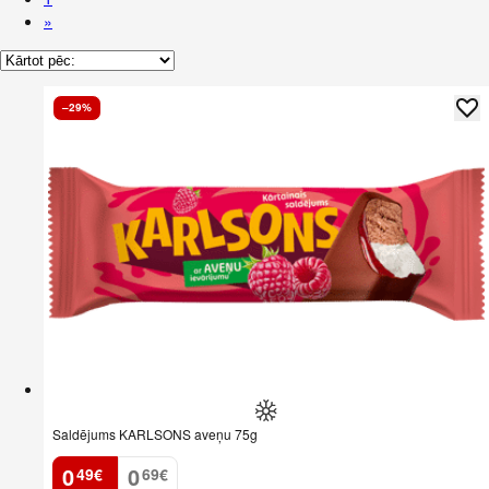
»
–29%
Saldējums KARLSONS aveņu 75g
0
0
49
€
69
€
.
.