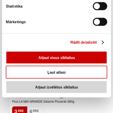
8,76€/kg
Statistika
Pievienot
Mārketings
–50%
Rādīt detalizēti
Atļaut visus sīkfailus
Ļaut atlasi
Atļaut izvēlētos sīkfailus
Pica LA MIA GRANDE Salame Piccante 380g
3
6
49
€
99
€
.
.