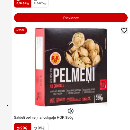
6,54€/kg
8,54€/kg
Pievienot
–23%
Saldēti pelmeņi ar cūkgaļu RGK 350g
2
2
29
€
99
€
.
.