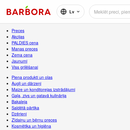
Lv
Preces
Akcijas
PALDIES cena
Manas preces
Zema cena
Jaunumi
Viss grilēšanai
Piena produkti un olas
Augļi un dārzeņi
Maize un konditorejas izstrādājumi
Gaļa, zivs un gatavā kulinārija
Bakaleja
Saldētā pārtika
Dzērieni
Zīdaiņu un bērnu preces
Kosmētika un higiēna