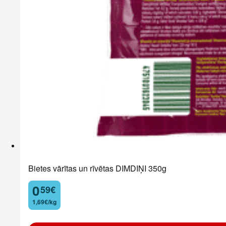
Bietes vārītas un rīvētas DIMDIŅI 350g
0
59
€
.
1,69€/kg