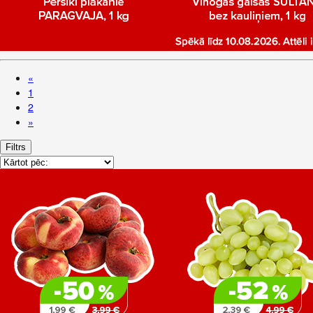
«
1
2
»
Filtrs