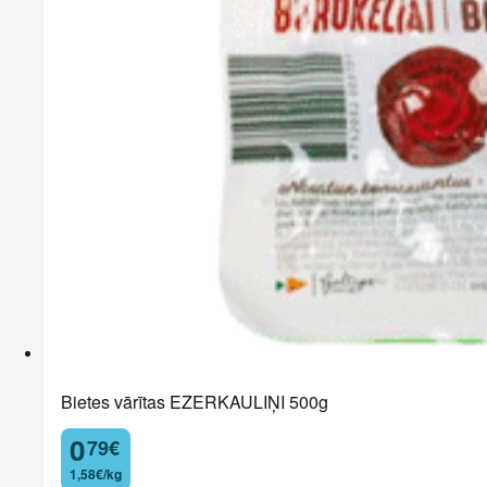
Bietes vārītas EZERKAULIŅI 500g
0
79
€
.
1,58€/kg