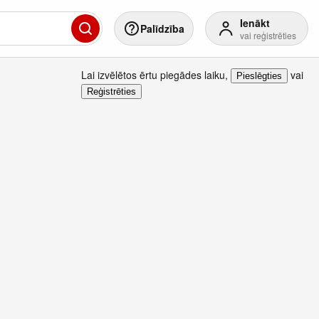
Ienākt
Palīdzība
vai reģistrēties
Lai izvēlētos ērtu piegādes laiku
,
vai
Pieslēgties
Reģistrēties