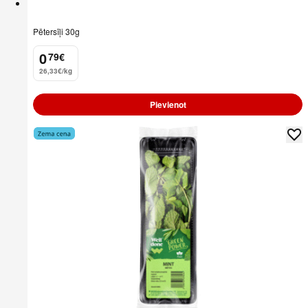
Pētersīļi 30g
0
79
€
.
26,33€/kg
Pievienot