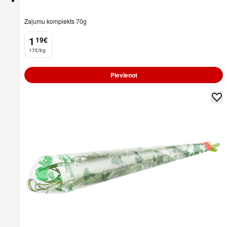
Zaļumu komplekts 70g
1
19
€
.
17€/kg
Pievienot