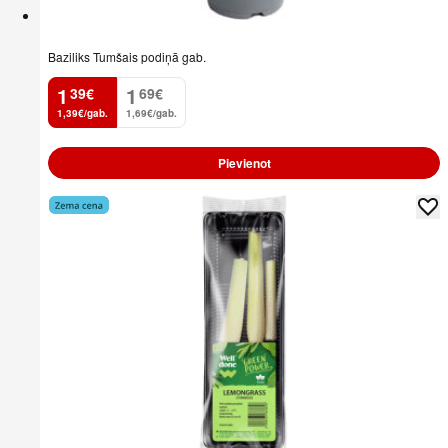
Baziliks Tumšais podiņā gab.
1
1
39
€
69
€
.
.
1,39€/gab.
1,69€/gab.
Pievienot