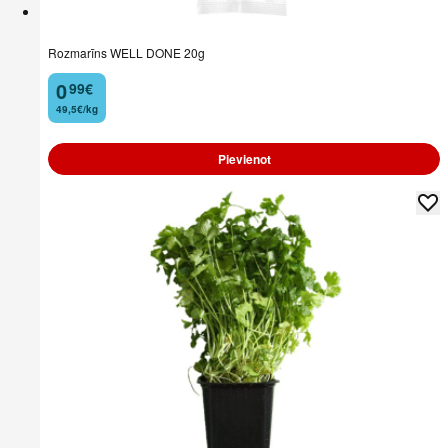
Rozmarīns WELL DONE 20g
0
99
€
.
49,5€/kg
Pievienot