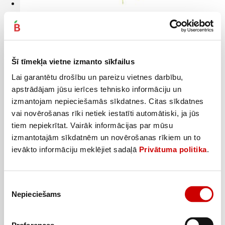
Koriandrs 100g
1
99
€
.
19,9€/kg
Šī tīmekļa vietne izmanto sīkfailus
Lai garantētu drošību un pareizu vietnes darbību,
Pievienot
apstrādājam jūsu ierīces tehnisko informāciju un
izmantojam nepieciešamās sīkdatnes. Citas sīkdatnes
vai novērošanas rīki netiek iestatīti automātiski, ja jūs
tiem nepiekrītat. Vairāk informācijas par mūsu
izmantotajām sīkdatnēm un novērošanas rīkiem un to
ievākto informāciju meklējiet sadaļā
Privātuma politika
.
Piekrišanas
Nepieciešams
izvēle