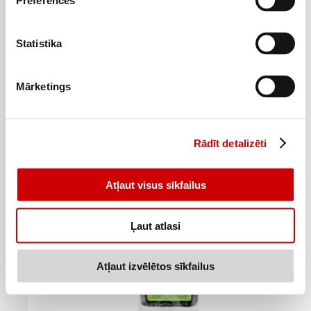
Preferences
Koriandrs WELL DONE 20g
Statistika
0
99
€
.
49,5€/kg
Mārketings
Pievienot
Rādīt detalizēti
Atļaut visus sīkfailus
Ļaut atlasi
Atļaut izvēlētos sīkfailus