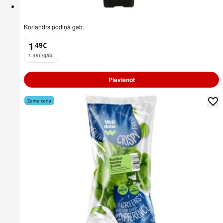
Koriandrs podiņā gab.
1
49
€
.
1,49€/gab.
Pievienot