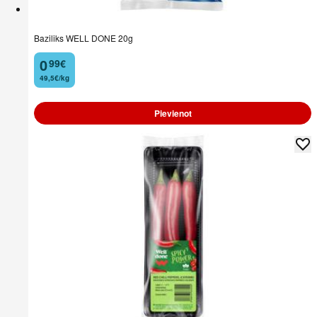
Baziliks WELL DONE 20g
0
99
€
.
49,5€/kg
Pievienot