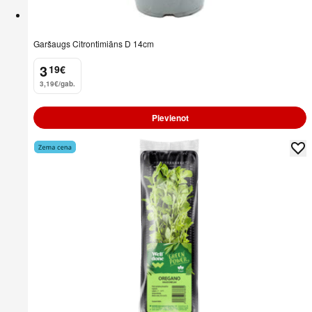
Garšaugs Citrontimiāns D 14cm
3
19
€
.
3,19€/gab.
Pievienot