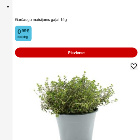
Garšaugu maisījums gaļai 15g
0
99
€
.
66€/kg
Pievienot