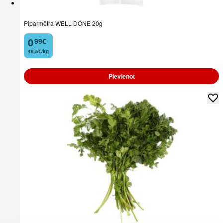
Piparmētra WELL DONE 20g
0
99
€
.
49,5€/kg
Pievienot