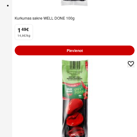
Kurkumas sakne WELL DONE 100g
1
49
€
.
14,9€/kg
Pievienot