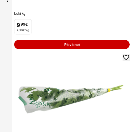
Loki kg
9
99
€
.
9,99€/kg
Pievienot