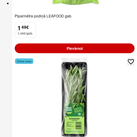
Piparmētra podiņā LEAFOOD gab.
1
49
€
.
1,49€/gab.
Pievienot