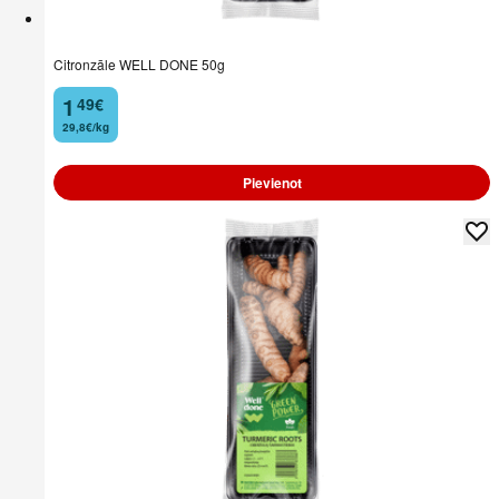
Citronzāle WELL DONE 50g
1
49
€
.
29,8€/kg
Pievienot