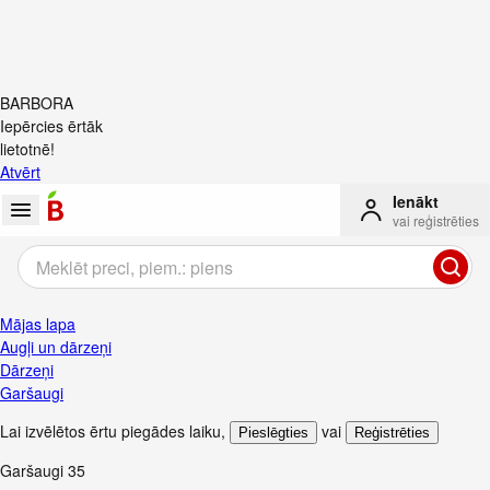
BARBORA
Iepērcies ērtāk
lietotnē!
Atvērt
Ienākt
vai reģistrēties
Mājas lapa
Augļi un dārzeņi
Dārzeņi
Garšaugi
Lai izvēlētos ērtu piegādes laiku
,
vai
Pieslēgties
Reģistrēties
Garšaugi
35