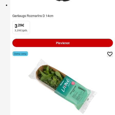
Garšaugs Rozmarīns D 14cm
3
29
€
.
3,29€/gab.
Pievienot