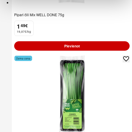
Pipari čili Mix WELL DONE 75g
1
49
€
.
19,87€/kg
Pievienot