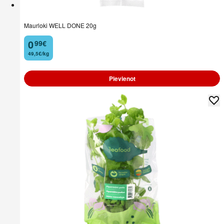
Maurloki WELL DONE 20g
0
99
€
.
49,5€/kg
Pievienot