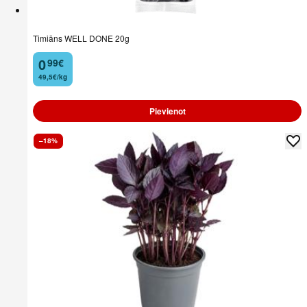
Timiāns WELL DONE 20g
0
99
€
.
49,5€/kg
Pievienot
–18%