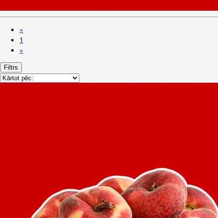
«
1
»
Filtrs