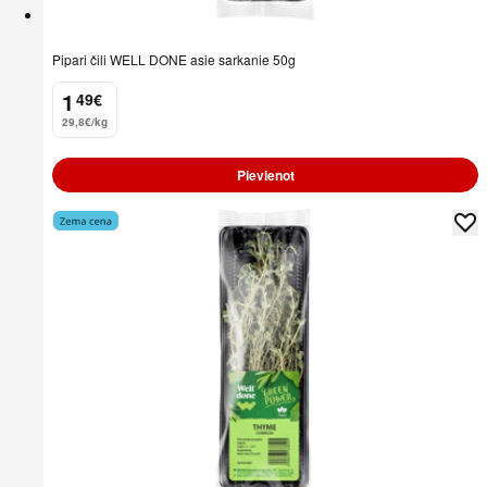
Pipari čili WELL DONE asie sarkanie 50g
1
49
€
.
29,8€/kg
Pievienot