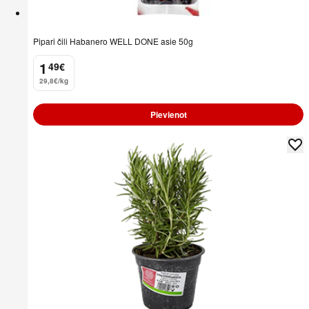
Pipari čili Habanero WELL DONE asie 50g
1
49
€
.
29,8€/kg
Pievienot