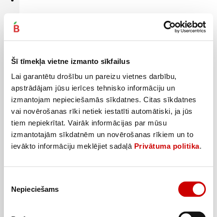
Paprika sarkanā 70-90mm kg
2
3
29
€
49
€
.
.
2,29€/kg
3,49€/kg
Šī tīmekļa vietne izmanto sīkfailus
Pievienot
Lai garantētu drošību un pareizu vietnes darbību,
apstrādājam jūsu ierīces tehnisko informāciju un
izmantojam nepieciešamās sīkdatnes. Citas sīkdatnes
vai novērošanas rīki netiek iestatīti automātiski, ja jūs
tiem nepiekrītat. Vairāk informācijas par mūsu
izmantotajām sīkdatnēm un novērošanas rīkiem un to
ievākto informāciju meklējiet sadaļā
Privātuma politika
.
Piekrišanas
Nepieciešams
izvēle