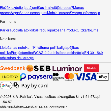
Biežāk uzdotie jautājumi
Kas ir aizstājējpreces?
Manas
preces
Atgriešanas nosacījumi
Mobilā lietotne
Svarīga informācija
Par mums
Karjera
Sociālā atbildība
Preču iepakošana
Produktu izkārtojums
Noteikumi
Lietošanas noteikumi
Privātuma politika
Ilgtspējības
politika
Piekļūstamība
WCAG 2.2 atbilstības deklarācija
EN 301 549
atbilstības deklarācija
© 2026 SIA „Patrika“. Visas tiesības aizsargātas
81
v1.54.57
/api-
1.54.57
6bb7004f-d585-442d-a314-443ce559e367