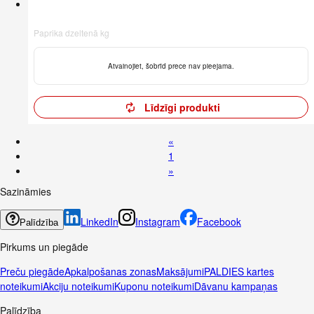
Paprika dzeltenā kg
Atvainojiet, šobrīd prece nav pieejama.
Līdzīgi produkti
«
1
»
Sazināmies
LinkedIn
Instagram
Facebook
Palīdzība
Pirkums un piegāde
Preču piegāde
Apkalpošanas zonas
Maksājumi
PALDIES kartes
noteikumi
Akciju noteikumi
Kuponu noteikumi
Dāvanu kampaņas
Palīdzība