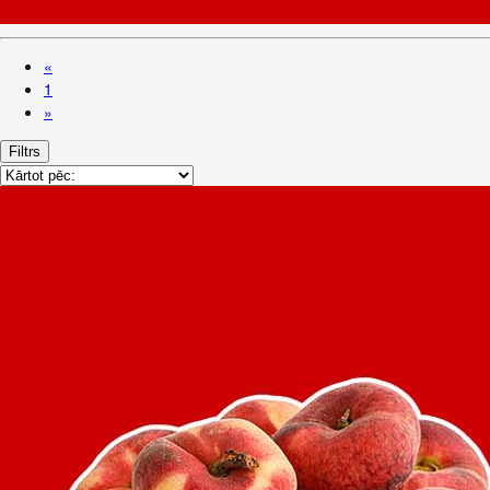
«
1
»
Filtrs