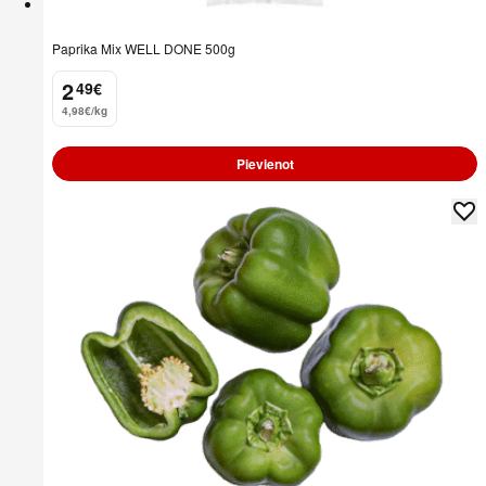
Paprika Mix WELL DONE 500g
2
49
€
.
4,98€/kg
Pievienot