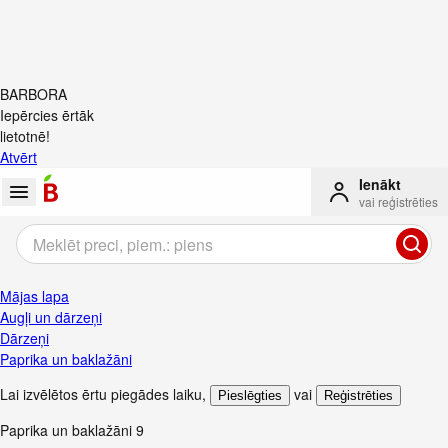
BARBORA
Iepērcies ērtāk
lietotnē!
Atvērt
Ienākt
vai reģistrēties
Mājas lapa
Augļi un dārzeņi
Dārzeņi
Paprika un baklažāni
Lai izvēlētos ērtu piegādes laiku
,
vai
Pieslēgties
Reģistrēties
Paprika un baklažāni
9