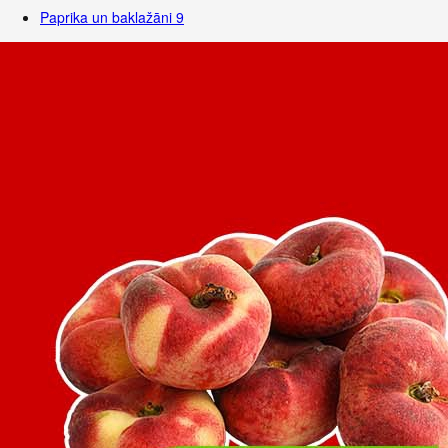
Paprika un baklažāni
9