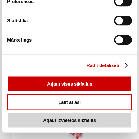
Preferences
Paprika mini saldā WELL DONE 150g
Statistika
1
35
€
.
9€/kg
Mārketings
Pievienot
Rādīt detalizēti
Atļaut visus sīkfailus
Ļaut atlasi
Atļaut izvēlētos sīkfailus