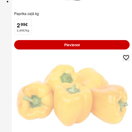
Paprika zaļā kg
2
99
€
.
2,99€/kg
Pievienot