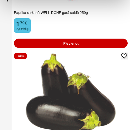
Paprika sarkanā WELL DONE garā saldā 250g
1
79
€
.
7,16€/kg
Pievienot
–50%