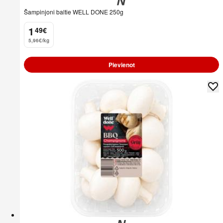
Šampinjoni baltie WELL DONE 250g
1
49
€
.
5,96€/kg
Pievienot