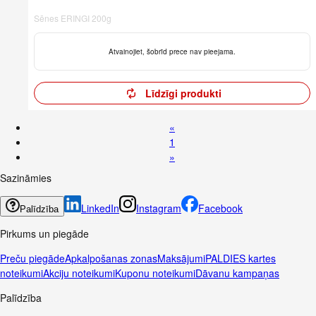
Sēnes ERINGI 200g
Atvainojiet, šobrīd prece nav pieejama.
Līdzīgi produkti
«
1
»
Sazināmies
LinkedIn
Instagram
Facebook
Palīdzība
Pirkums un piegāde
Preču piegāde
Apkalpošanas zonas
Maksājumi
PALDIES kartes
noteikumi
Akciju noteikumi
Kuponu noteikumi
Dāvanu kampaņas
Palīdzība