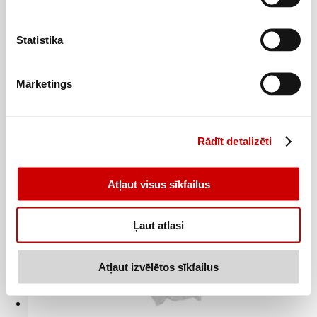
Sēnes SHIMEJI brūnās 150g
1
79
€
Statistika
.
11,93€/kg
Mārketings
Pievienot
Rādīt detalizēti
Atļaut visus sīkfailus
Ļaut atlasi
Atļaut izvēlētos sīkfailus