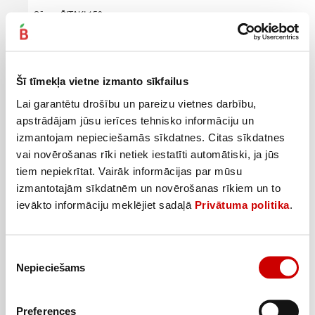
Sēnes ŠITAKI 150g
2
69
€
.
17,93€/kg
Šī tīmekļa vietne izmanto sīkfailus
Pievienot
Lai garantētu drošību un pareizu vietnes darbību,
apstrādājam jūsu ierīces tehnisko informāciju un
izmantojam nepieciešamās sīkdatnes. Citas sīkdatnes
vai novērošanas rīki netiek iestatīti automātiski, ja jūs
tiem nepiekrītat. Vairāk informācijas par mūsu
izmantotajām sīkdatnēm un novērošanas rīkiem un to
ievākto informāciju meklējiet sadaļā
Privātuma politika
.
Piekrišanas
Nepieciešams
izvēle
Preferences