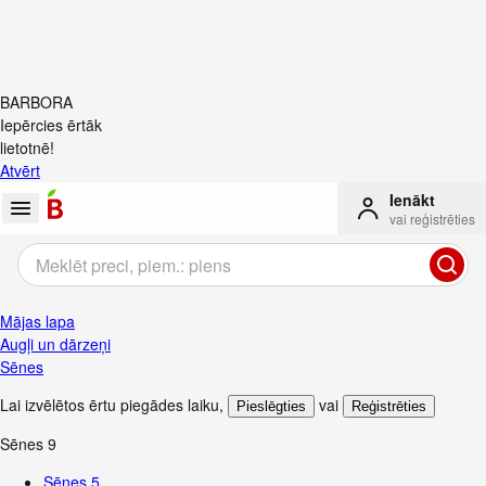
BARBORA
Iepērcies ērtāk
lietotnē!
Atvērt
Ienākt
vai reģistrēties
Mājas lapa
Augļi un dārzeņi
Sēnes
Lai izvēlētos ērtu piegādes laiku
,
vai
Pieslēgties
Reģistrēties
Sēnes
9
Sēnes
5