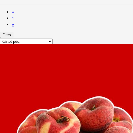
«
1
»
Filtrs