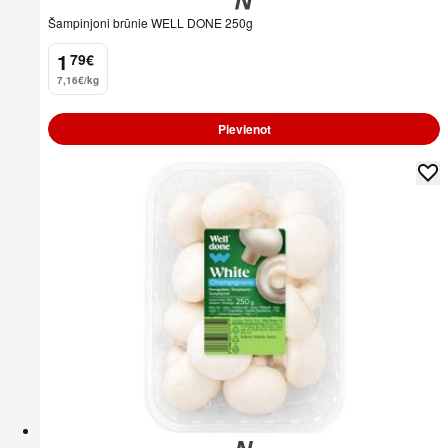
Šampinjoni brūnie WELL DONE 250g
1
79
€
.
7,16€/kg
Pievienot