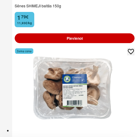
Sēnes SHIMEJI baltās 150g
1
79
€
.
11,93€/kg
Pievienot