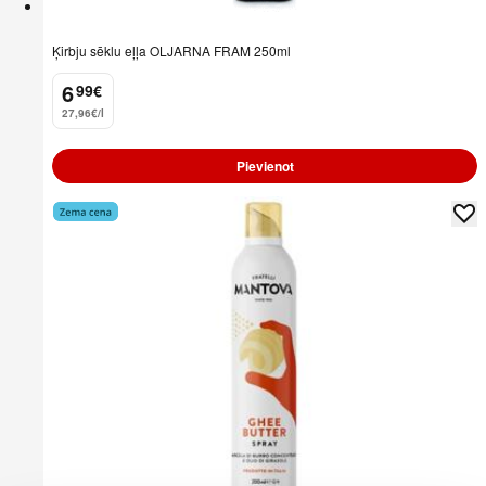
Ķirbju sēklu eļļa OLJARNA FRAM 250ml
6
99
€
.
27,96€/l
Pievienot