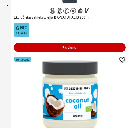
Ekoloģiska valriekstu eļļa BIONATURALIS 250ml
6
99
€
.
27,96€/l
Pievienot