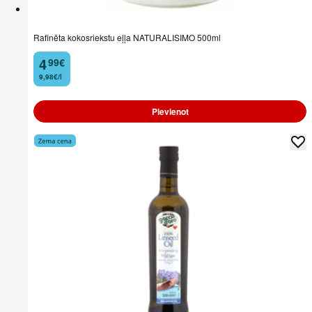
Rafinēta kokosriekstu eļļa NATURALISIMO 500ml
4
99
€
.
9,98€/l
Pievienot