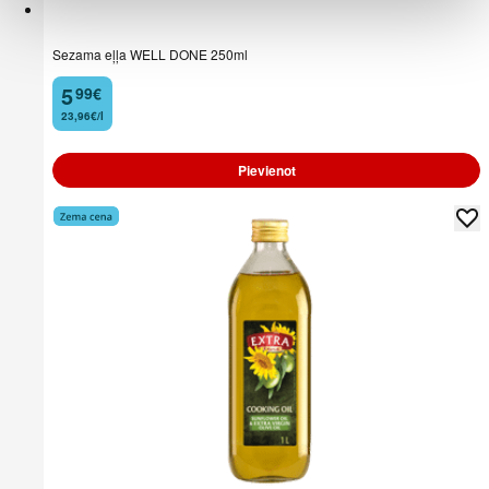
Sezama eļļa WELL DONE 250ml
5
99
€
.
23,96€/l
Pievienot