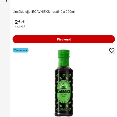
Linsēklu eļļa IECAVNIEKS nerafinēta 200ml
2
45
€
.
12,25€/l
Pievienot