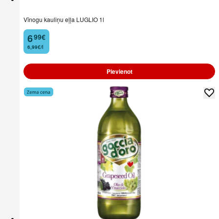
Vīnogu kauliņu eļļa LUGLIO 1l
6
99
€
.
6,99€/l
Pievienot