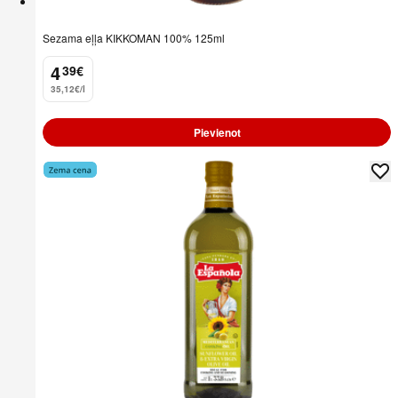
Sezama eļļa KIKKOMAN 100% 125ml
4
39
€
.
35,12€/l
Pievienot