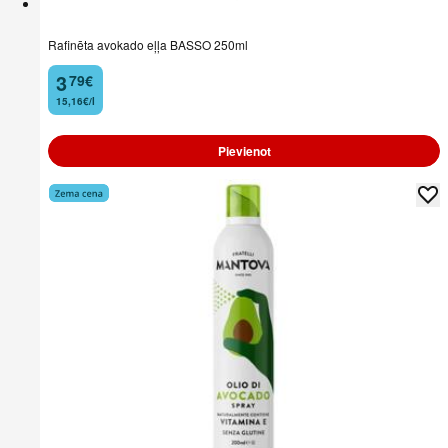
Rafinēta avokado eļļa BASSO 250ml
3
79
€
.
15,16€/l
Pievienot