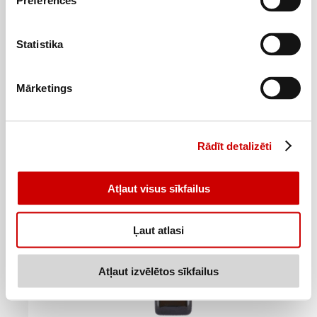
Preferences
BIO kokosriekstu eļļa Extra Virgin BEGINNINGS 400ml
Statistika
6
79
€
.
16,98€/l
Mārketings
Pievienot
Rādīt detalizēti
Atļaut visus sīkfailus
Ļaut atlasi
Atļaut izvēlētos sīkfailus