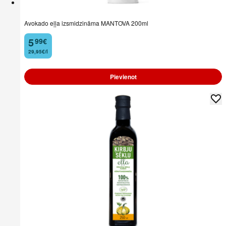
Avokado eļļa izsmidzināma MANTOVA 200ml
5
99
€
.
29,95€/l
Pievienot