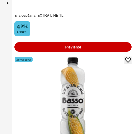
Eļļa cepšanai EXTRA LINE 1L
4
99
€
.
4,99€/l
Pievienot