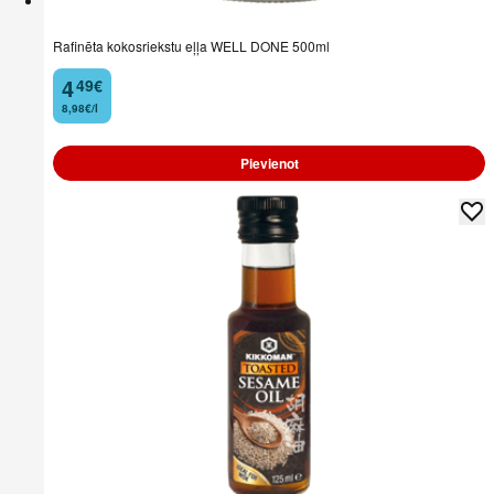
Rafinēta kokosriekstu eļļa WELL DONE 500ml
4
49
€
.
8,98€/l
Pievienot