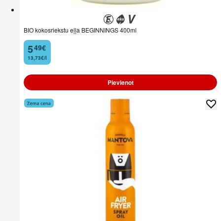
BIO kokosriekstu eļļa BEGINNINGS 400ml
5
49
€
.
13,73€/l
Pievienot