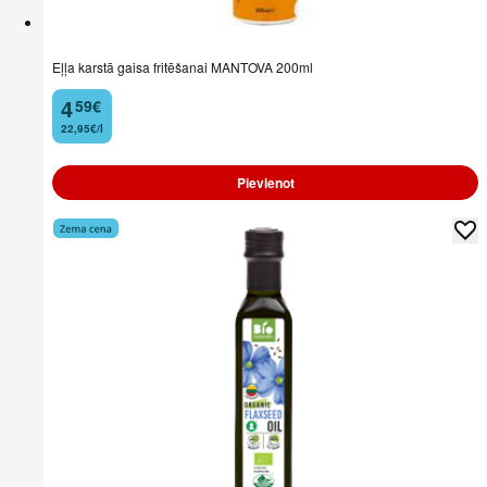
Eļļa karstā gaisa fritēšanai MANTOVA 200ml
4
59
€
.
22,95€/l
Pievienot