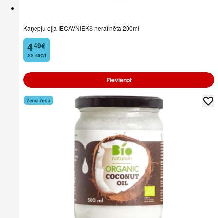
Kaņepju eļļa IECAVNIEKS nerafinēta 200ml
4
49
€
.
22,45€/l
Pievienot