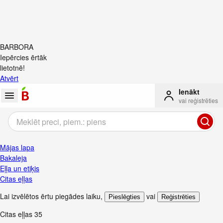
BARBORA
Iepērcies ērtāk
lietotnē!
Atvērt
Ienākt
vai reģistrēties
Mājas lapa
Bakaleja
Eļļa un etiķis
Citas eļļas
Lai izvēlētos ērtu piegādes laiku
,
vai
Pieslēgties
Reģistrēties
Citas eļļas
35