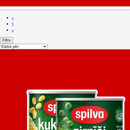
«
1
»
Filtrs