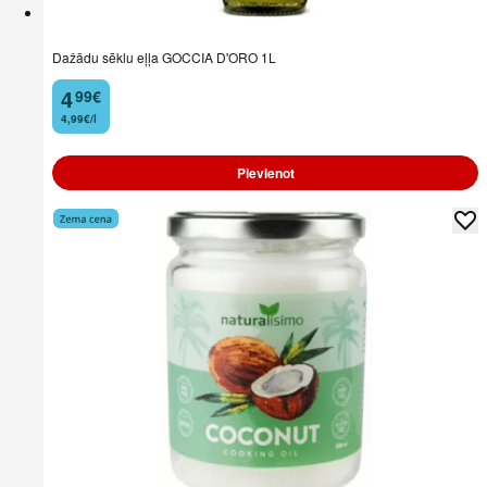
Dažādu sēklu eļļa GOCCIA D'ORO 1L
4
99
€
.
4,99€/l
Pievienot