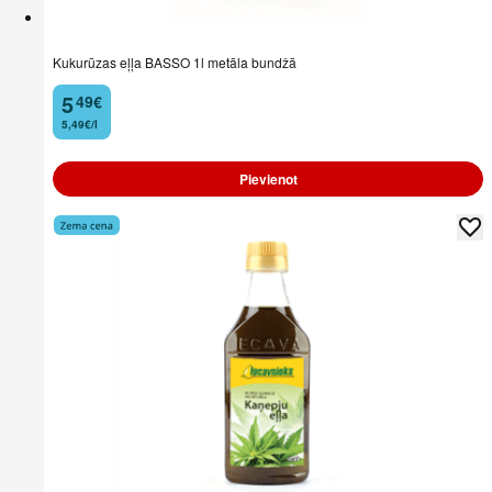
Kukurūzas eļļa BASSO 1l metāla bundžā
5
49
€
.
5,49€/l
Pievienot