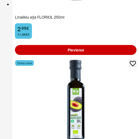
Linsēklu eļļa FLORIOL 250ml
2
99
€
.
11,96€/l
Pievienot