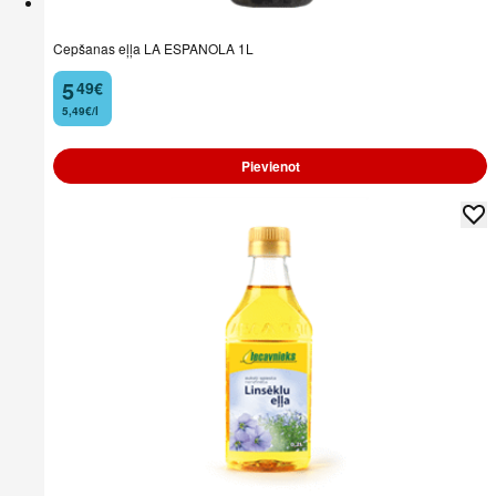
Cepšanas eļļa LA ESPANOLA 1L
5
49
€
.
5,49€/l
Pievienot