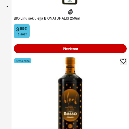
BIO Linu sēklu eļļa BIONATURALIS 250ml
3
99
€
.
15,96€/l
Pievienot