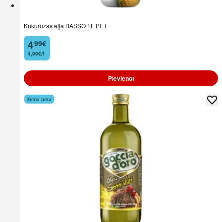
Kukurūzas eļļa BASSO 1L PET
4
99
€
.
4,99€/l
Pievienot