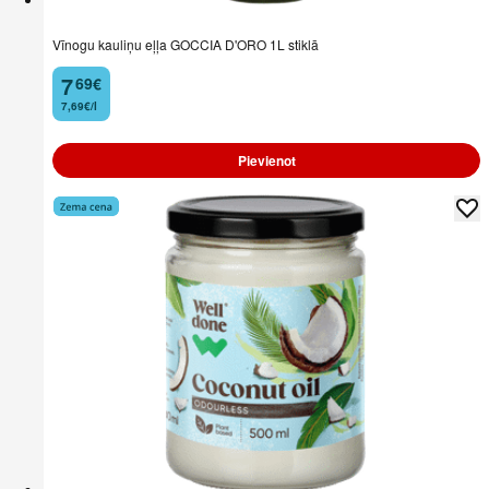
Vīnogu kauliņu eļļa GOCCIA D'ORO 1L stiklā
7
69
€
.
7,69€/l
Pievienot