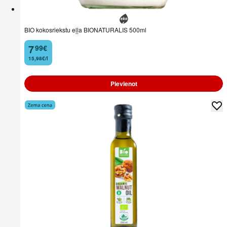
BIO kokosriekstu eļļa BIONATURALIS 500ml
7
99
€
.
15,98€/l
Pievienot