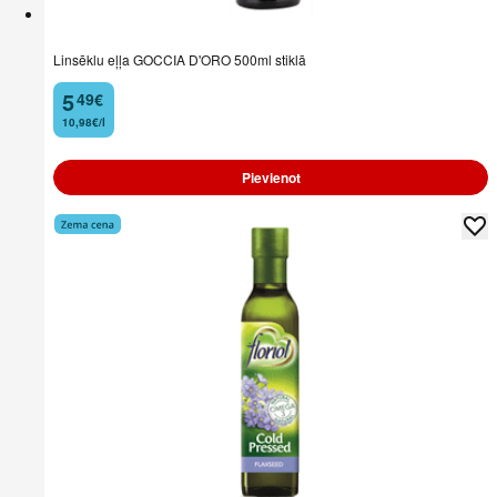
Linsēklu eļļa GOCCIA D'ORO 500ml stiklā
5
49
€
.
10,98€/l
Pievienot