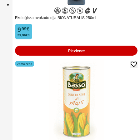
Ekoloģiska avokado eļļa BIONATURALIS 250ml
9
99
€
.
39,96€/l
Pievienot