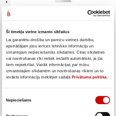
Sviests Ghee izsmidzināms MANTOVA 200ml
5
49
€
.
27,45€/l
Šī tīmekļa vietne izmanto sīkfailus
Lai garantētu drošību un pareizu vietnes darbību,
Pievienot
apstrādājam jūsu ierīces tehnisko informāciju un
izmantojam nepieciešamās sīkdatnes. Citas sīkdatnes
vai novērošanas rīki netiek iestatīti automātiski, ja jūs
tiem nepiekrītat. Vairāk informācijas par mūsu
izmantotajām sīkdatnēm un novērošanas rīkiem un to
ievākto informāciju meklējiet sadaļā
Privātuma politika
.
Piekrišanas
Nepieciešams
izvēle