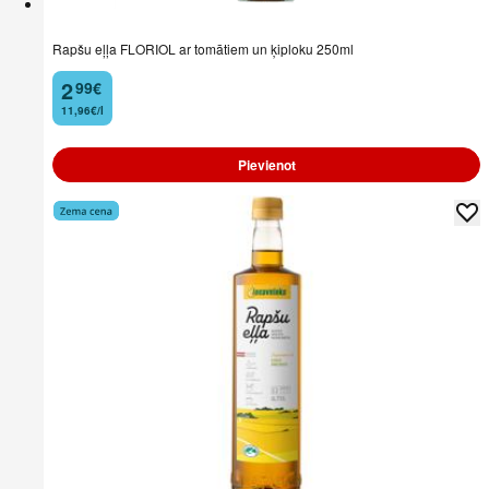
Rapšu eļļa FLORIOL ar tomātiem un ķiploku 250ml
2
99
€
.
11,96€/l
Pievienot