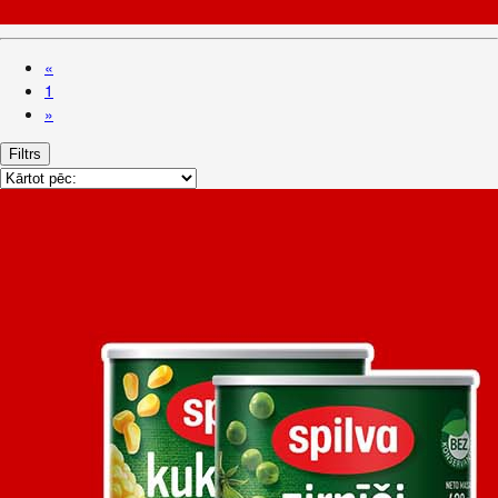
«
1
»
Filtrs