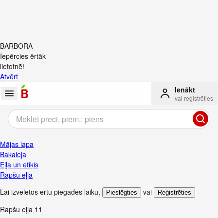
BARBORA
Iepērcies ērtāk
lietotnē!
Atvērt
Ienākt
vai reģistrēties
Mājas lapa
Bakaleja
Eļļa un etiķis
Rapšu eļļa
Lai izvēlētos ērtu piegādes laiku
,
vai
Pieslēgties
Reģistrēties
Rapšu eļļa
11