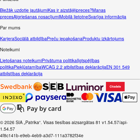
Biežāk uzdotie jautājumi
Kas ir aizstājējpreces?
Manas
preces
Atgriešanas nosacījumi
Mobilā lietotne
Svarīga informācija
Par mums
Karjera
Sociālā atbildība
Preču iepakošana
Produktu izkārtojums
Noteikumi
Lietošanas noteikumi
Privātuma politika
Ilgtspējības
politika
Piekļūstamība
WCAG 2.2 atbilstības deklarācija
EN 301 549
atbilstības deklarācija
© 2026 SIA „Patrika“. Visas tiesības aizsargātas
81
v1.54.57
/api-
1.54.57
4f8c141b-e9eb-4eb9-a3d7-111a3782f34e