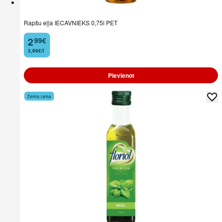
Rapšu eļļa IECAVNIEKS 0,75l PET
2
99
€
.
3,99€/l
Pievienot