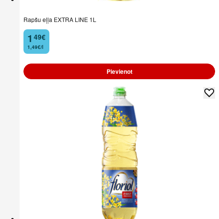
Rapšu eļļa EXTRA LINE 1L
1
49
€
.
1,49€/l
Pievienot