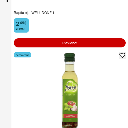
Rapšu eļļa WELL DONE 1L
2
49
€
.
2,49€/l
Pievienot