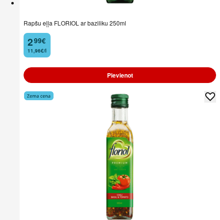
Rapšu eļļa FLORIOL ar baziliku 250ml
2
99
€
.
11,96€/l
Pievienot