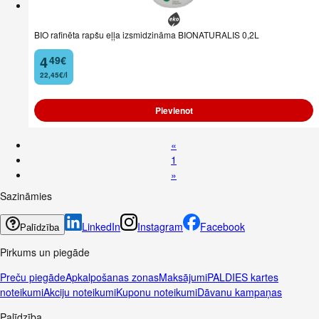
BIO rafinēta rapšu eļļa izsmidzināma BIONATURALIS 0,2L
4
49
€
.
22,45€/l
Pievienot
«
1
»
Sazināmies
LinkedIn
Instagram
Facebook
Palīdzība
Pirkums un piegāde
Preču piegāde
Apkalpošanas zonas
Maksājumi
PALDIES kartes
noteikumi
Akciju noteikumi
Kuponu noteikumi
Dāvanu kampaņas
Palīdzība