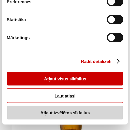
Preferences
Rapšu eļļa PĒRNES Premium rafinēta 1L
Statistika
4
09
€
.
4,09€/l
Mārketings
Pievienot
Rādīt detalizēti
Atļaut visus sīkfailus
Ļaut atlasi
Atļaut izvēlētos sīkfailus