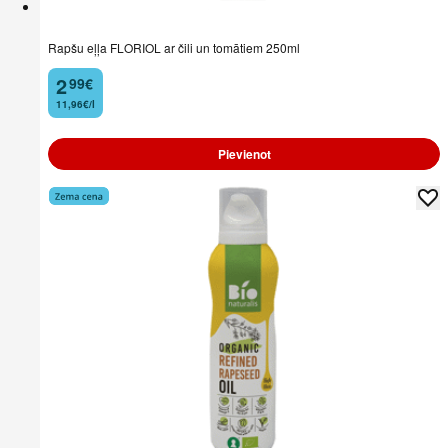
Rapšu eļļa FLORIOL ar čili un tomātiem 250ml
2
99
€
.
11,96€/l
Pievienot