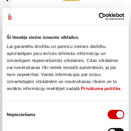
Rapšu eļļa OLEINA 1l
4
69
€
.
4,69€/l
Šī tīmekļa vietne izmanto sīkfailus
Pievienot
Lai garantētu drošību un pareizu vietnes darbību,
apstrādājam jūsu ierīces tehnisko informāciju un
izmantojam nepieciešamās sīkdatnes. Citas sīkdatnes
vai novērošanas rīki netiek iestatīti automātiski, ja jūs
tiem nepiekrītat. Vairāk informācijas par mūsu
izmantotajām sīkdatnēm un novērošanas rīkiem un to
ievākto informāciju meklējiet sadaļā
Privātuma politika
.
Piekrišanas
Nepieciešams
izvēle