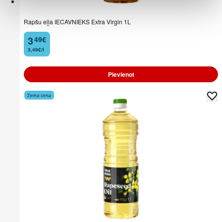
Rapšu eļļa IECAVNIEKS Extra Virgin 1L
3
49
€
.
3,49€/l
Pievienot