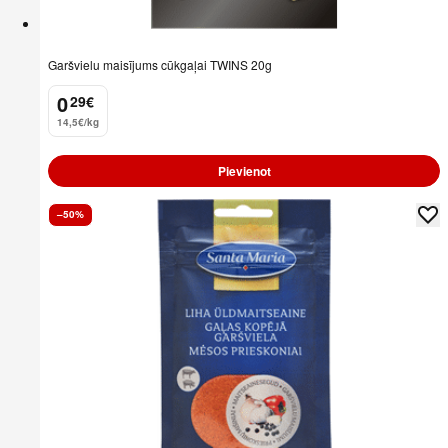
Garšvielu maisījums cūkgaļai TWINS 20g
0
29
€
.
14,5€/kg
Pievienot
–50%