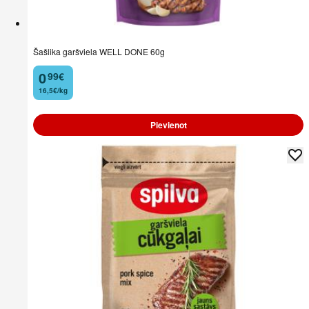
Šašlika garšviela WELL DONE 60g
0
99
€
.
16,5€/kg
Pievienot