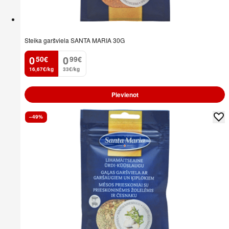
Steika garšviela SANTA MARIA 30G
0
0
50
€
99
€
.
.
16,67€/kg
33€/kg
Pievienot
–49%