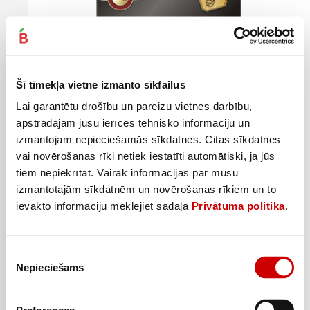
Garšviela vistai TWINS bez sāls 20g
0
54
€
.
Šī tīmekļa vietne izmanto sīkfailus
27€/kg
Lai garantētu drošību un pareizu vietnes darbību,
Pievienot
apstrādājam jūsu ierīces tehnisko informāciju un
izmantojam nepieciešamās sīkdatnes. Citas sīkdatnes
–50%
vai novērošanas rīki netiek iestatīti automātiski, ja jūs
tiem nepiekrītat. Vairāk informācijas par mūsu
izmantotajām sīkdatnēm un novērošanas rīkiem un to
ievākto informāciju meklējiet sadaļā
Privātuma politika
.
Piekrišanas
Nepieciešams
izvēle