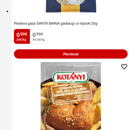
Piedeva gaļai SANTA MARIA garšaugi un ķiploki 20g
0
0
50
€
99
€
.
.
25€/kg
49,5€/kg
Pievienot