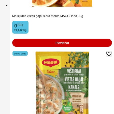
Maisījums vistas gaļai siera mērcē MAGGI Idea 32g
0
89
€
.
27,81€/kg
Pievienot