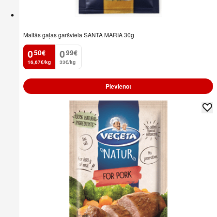
Maltās gaļas garšviela SANTA MARIA 30g
0
0
50
€
99
€
.
.
16,67€/kg
33€/kg
Pievienot