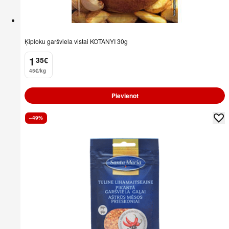
Ķiploku garšviela vistai KOTANYI 30g
1
35
€
.
45€/kg
Pievienot
–49%