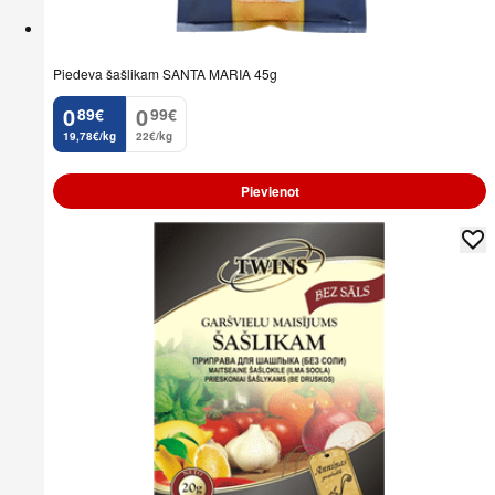
Piedeva šašlikam SANTA MARIA 45g
0
0
89
€
99
€
.
.
19,78€/kg
22€/kg
Pievienot