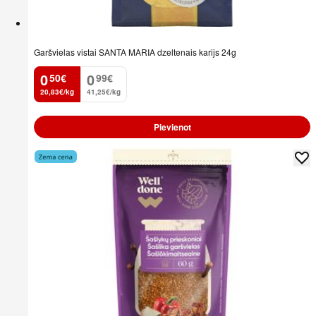
Garšvielas vistai SANTA MARIA dzeltenais karijs 24g
0
0
50
€
99
€
.
.
20,83€/kg
41,25€/kg
Pievienot