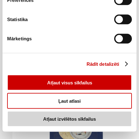
Preferences
Statistika
Garšvielas maltai gaļai SANTA MARIA Itāļu gaumē 32g
0
1
55
€
09
€
.
.
Mārketings
17,19€/kg
34,06€/kg
Pievienot
Rādīt detalizēti
Atļaut visus sīkfailus
Ļaut atlasi
Atļaut izvēlētos sīkfailus