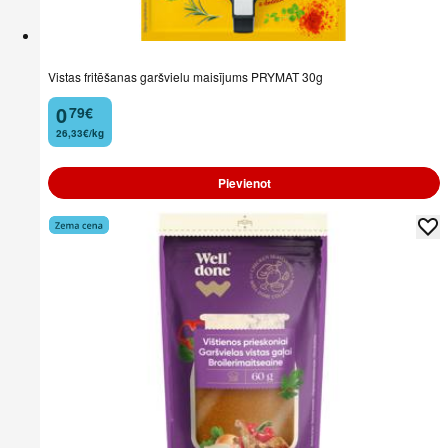
Vistas fritēšanas garšvielu maisījums PRYMAT 30g
0
79
€
.
26,33€/kg
Pievienot