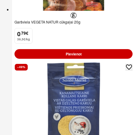
Garšviela VEGETA NATUR cūkgaļai 20g
0
79
€
.
39,5€/kg
Pievienot
–49%