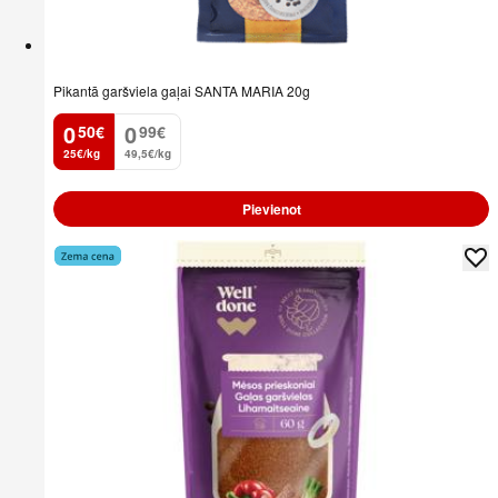
Pikantā garšviela gaļai SANTA MARIA 20g
0
0
50
€
99
€
.
.
25€/kg
49,5€/kg
Pievienot