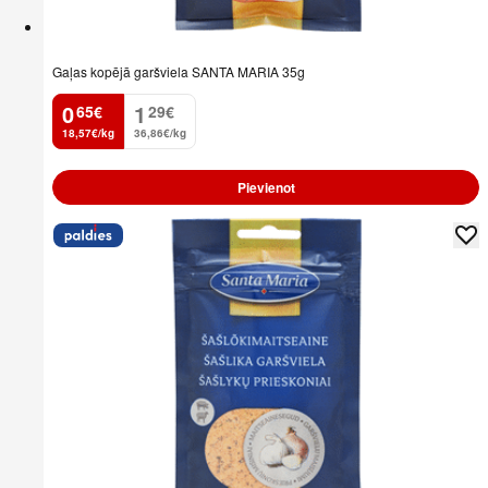
Gaļas kopējā garšviela SANTA MARIA 35g
0
1
65
€
29
€
.
.
18,57€/kg
36,86€/kg
Pievienot