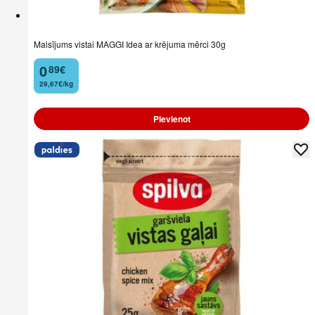
Maisījums vistai MAGGI Idea ar krējuma mērci 30g
0
89
€
.
29,67€/kg
Pievienot