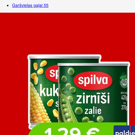
Garšvielas gaļai
55