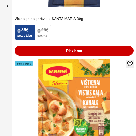
Vistas gaļas garšviela SANTA MARIA 30g
0
0
85
€
99
€
.
.
28,33€/kg
33€/kg
Pievienot