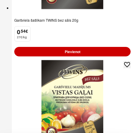
Garšviela šašlikam TWINS bez sāls 20g
0
54
€
.
27€/kg
Pievienot