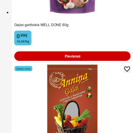
Gaļas garšviela WELL DONE 60g
0
99
€
.
16,5€/kg
Pievienot