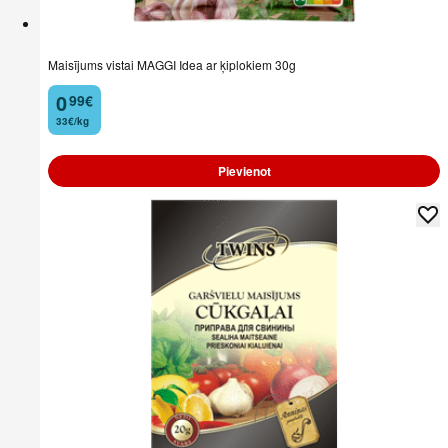
Maisījums vistai MAGGI Idea ar ķiplokiem 30g
0
99
€
.
33€/kg
Pievienot