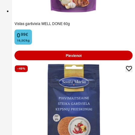
Vistas garšviela WELL DONE 60g
0
99
€
.
16,5€/kg
Pievienot
–49%