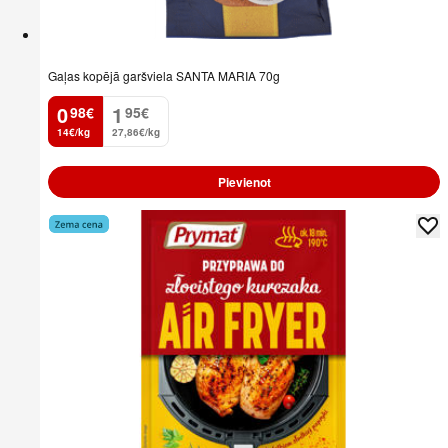
Gaļas kopējā garšviela SANTA MARIA 70g
0
1
98
€
95
€
.
.
14€/kg
27,86€/kg
Pievienot