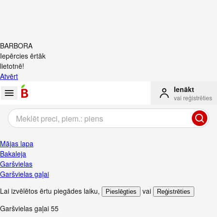
BARBORA
Iepērcies ērtāk
lietotnē!
Atvērt
Ienākt
vai reģistrēties
Mājas lapa
Bakaleja
Garšvielas
Garšvielas gaļai
Lai izvēlētos ērtu piegādes laiku
,
vai
Pieslēgties
Reģistrēties
Garšvielas gaļai
55