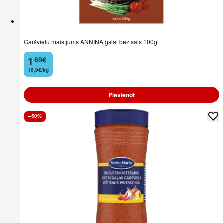
Garšvielu maisījums ANNIŅA gaļai bez sāls 100g
1
69
€
.
16,9€/kg
Pievienot
–50%