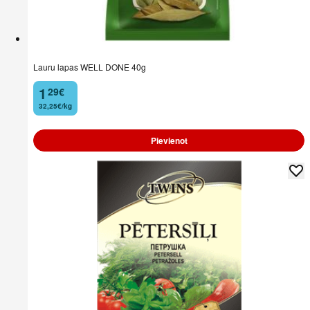
Lauru lapas WELL DONE 40g
1
29
€
.
32,25€/kg
Pievienot