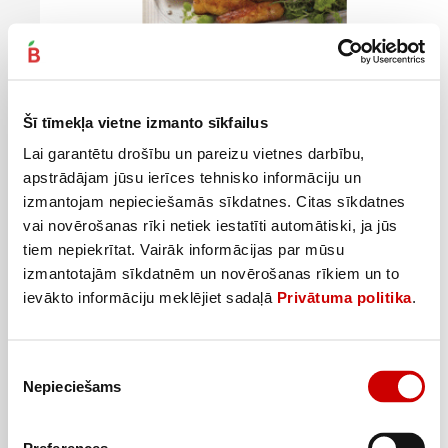
Garšvielas VEGETA NATUR zeltainai vistai 20g
Šī tīmekļa vietne izmanto sīkfailus
0
79
€
.
39,5€/kg
Lai garantētu drošību un pareizu vietnes darbību,
apstrādājam jūsu ierīces tehnisko informāciju un
Pievienot
izmantojam nepieciešamās sīkdatnes. Citas sīkdatnes
vai novērošanas rīki netiek iestatīti automātiski, ja jūs
tiem nepiekrītat. Vairāk informācijas par mūsu
izmantotajām sīkdatnēm un novērošanas rīkiem un to
ievākto informāciju meklējiet sadaļā
Privātuma politika
.
Piekrišanas
Nepieciešams
izvēle