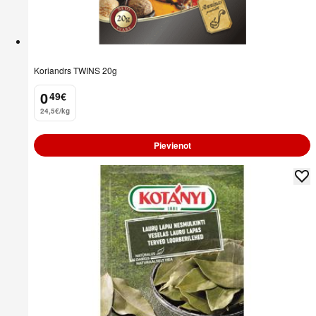
Koriandrs TWINS 20g
0
49
€
.
24,5€/kg
Pievienot