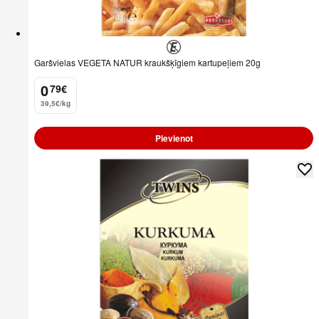
Garšvielas VEGETA NATUR kraukšķīgiem kartupeļiem 20g
0
79
€
.
39,5€/kg
Pievienot