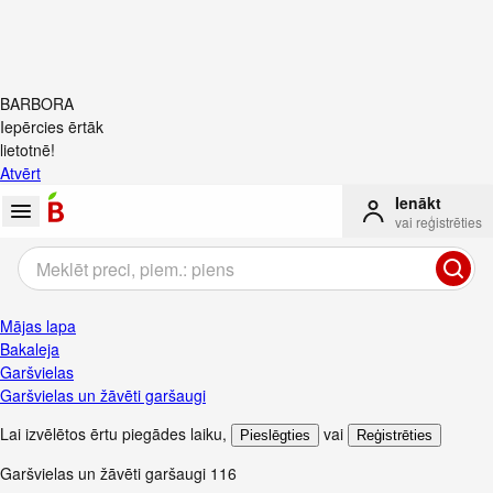
BARBORA
Iepērcies ērtāk
lietotnē!
Atvērt
Ienākt
vai reģistrēties
Mājas lapa
Bakaleja
Garšvielas
Garšvielas un žāvēti garšaugi
Lai izvēlētos ērtu piegādes laiku
,
vai
Pieslēgties
Reģistrēties
Garšvielas un žāvēti garšaugi
116