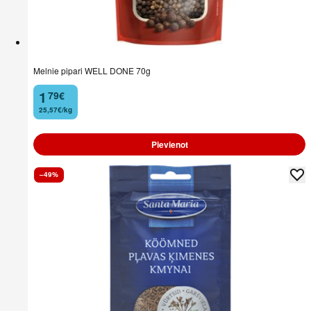
Melnie pipari WELL DONE 70g
1
79
€
.
25,57€/kg
Pievienot
–49%