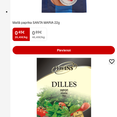
Maltā paprika SANTA MARIA 22g
0
0
45
€
89
€
.
.
20,45€/kg
40,45€/kg
Pievienot