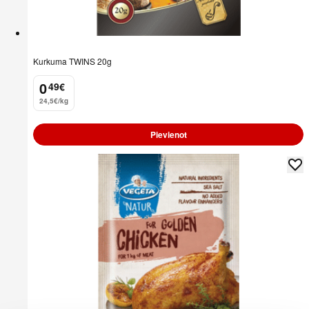
Kurkuma TWINS 20g
0
49
€
.
24,5€/kg
Pievienot