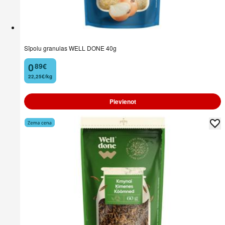
Sīpolu granulas WELL DONE 40g
0
89
€
.
22,25€/kg
Pievienot