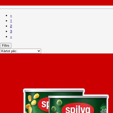
«
1
2
3
»
Filtrs