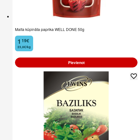
Malta kūpināta paprika WELL DONE 50g
1
19
€
.
23,8€/kg
Pievienot