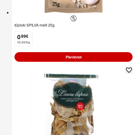
Ķiploki SPILVA malti 25g
0
89
€
.
35,6€/kg
Pievienot