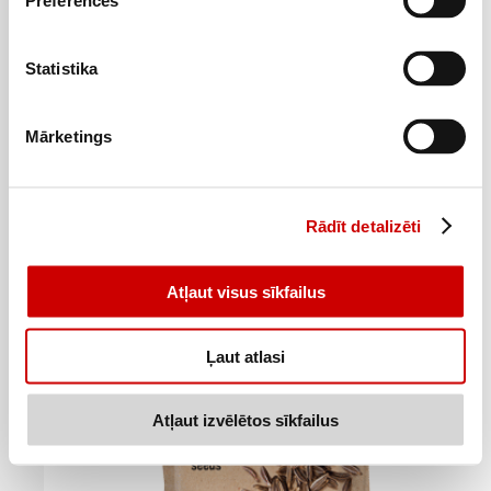
Preferences
Statistika
Saldā paprika SPILVA 23g
1
Mārketings
09
€
.
47,39€/kg
Pievienot
Rādīt detalizēti
Atļaut visus sīkfailus
Ļaut atlasi
Atļaut izvēlētos sīkfailus