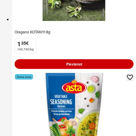
Oregano KOTANYI 8g
1
35
€
.
168,75€/kg
Pievienot