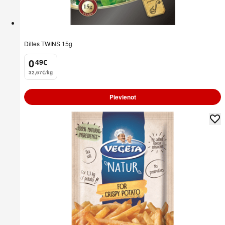
Dilles TWINS 15g
0
49
€
.
32,67€/kg
Pievienot