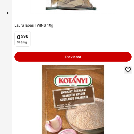
Lauru lapas TWINS 10g
0
59
€
.
59€/kg
Pievienot