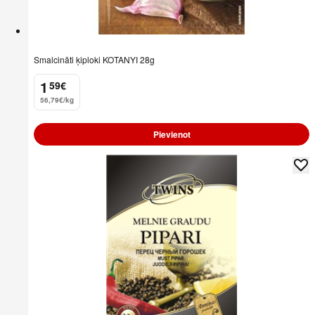
Smalcināti ķiploki KOTANYI 28g
1
59
€
.
56,79€/kg
Pievienot