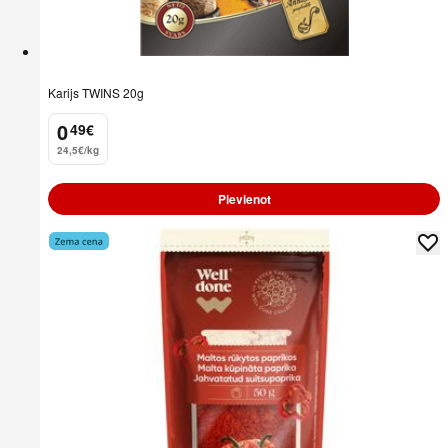
Karijs TWINS 20g
0
49
€
.
24,5€/kg
Pievienot