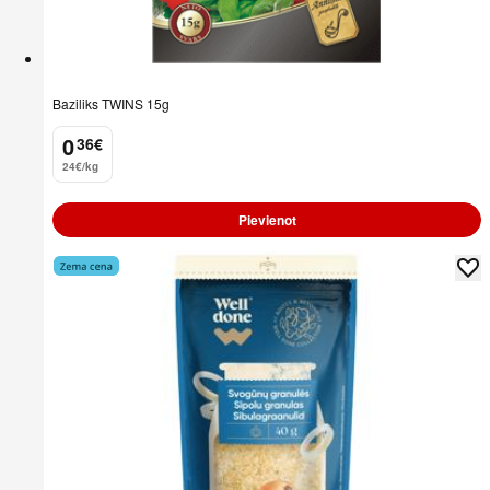
Baziliks TWINS 15g
0
36
€
.
24€/kg
Pievienot