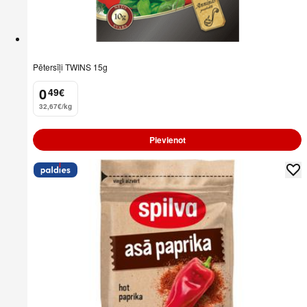
Pētersīļi TWINS 15g
0
49
€
.
32,67€/kg
Pievienot