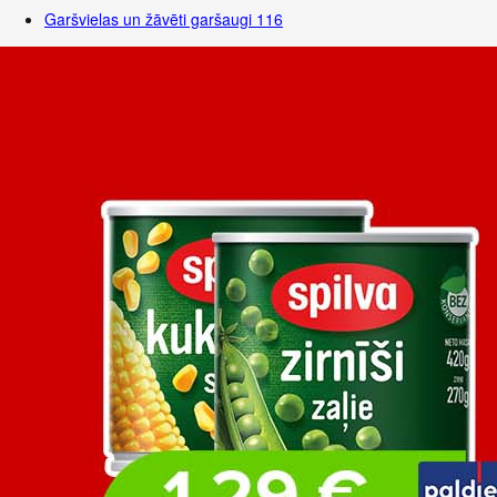
Garšvielas un žāvēti garšaugi
116