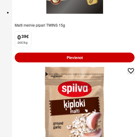
Malti melnie pipari TWINS 15g
0
39
€
.
26€/kg
Pievienot