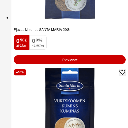
Pļavas ķimenes SANTA MARIA 20G
0
0
50
€
99
€
.
.
25€/kg
49,5€/kg
Pievienot
–50%