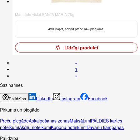
Marināde vistai SANTA MARIA 75g
Atvainojiet, šobrīd prece nav pieejama.
Līdzīgi produkti
«
1
»
Sazināmies
LinkedIn
Instagram
Facebook
Palīdzība
Pirkums un piegāde
Preču piegāde
Apkalpošanas zonas
Maksājumi
PALDIES kartes
noteikumi
Akciju noteikumi
Kuponu noteikumi
Dāvanu kampaņas
Palīdzība