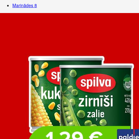
Marinādes
8