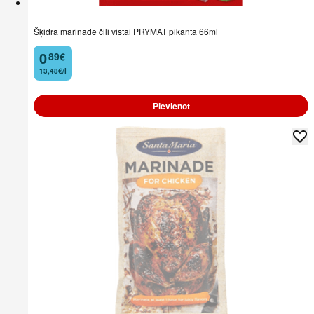
Šķidra marināde čili vistai PRYMAT pikantā 66ml
0
89
€
.
13,48€/l
Pievienot