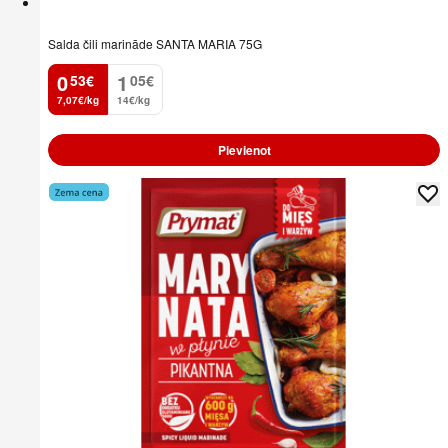
Salda čili marināde SANTA MARIA 75G
0
1
53
€
05
€
.
.
7,07€/kg
14€/kg
Pievienot