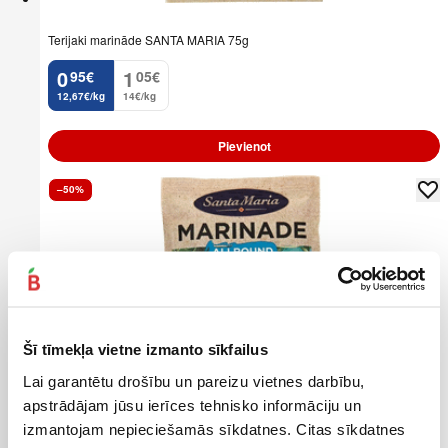
Terijaki marināde SANTA MARIA 75g
0
1
95
€
05
€
.
.
12,67€/kg
14€/kg
Pievienot
–50%
Šī tīmekļa vietne izmanto sīkfailus
Lai garantētu drošību un pareizu vietnes darbību,
apstrādājam jūsu ierīces tehnisko informāciju un
izmantojam nepieciešamās sīkdatnes. Citas sīkdatnes