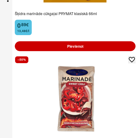
Šķidra marināde cūkgaļai PRYMAT klasiskā 66ml
0
89
€
.
13,48€/l
Pievienot
–50%