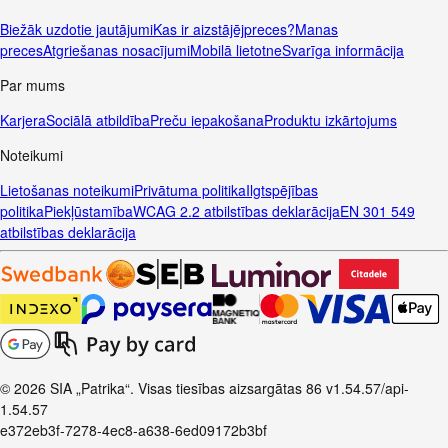
Biežāk uzdotie jautājumi
Kas ir aizstājējpreces?
Manas
preces
Atgriešanas nosacījumi
Mobilā lietotne
Svarīga informācija
Par mums
Karjera
Sociālā atbildība
Preču iepakošana
Produktu izkārtojums
Noteikumi
Lietošanas noteikumi
Privātuma politika
Ilgtspējības
politika
Piekļūstamība
WCAG 2.2 atbilstības deklarācija
EN 301 549
atbilstības deklarācija
© 2026 SIA „Patrika“. Visas tiesības aizsargātas
86
v1.54.57
/api-
1.54.57
e372eb3f-7278-4ec8-a638-6ed09172b3bf