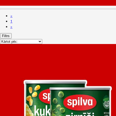
«
1
»
Filtrs