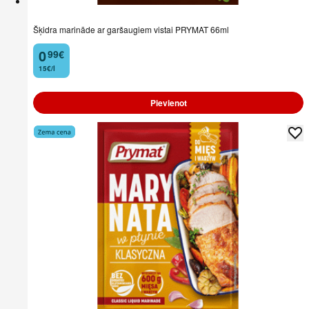
Šķidra marināde ar garšaugiem vistai PRYMAT 66ml
0
99
€
.
15€/l
Pievienot