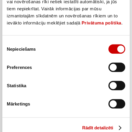
vai novērošanas rīki netiek iestatīti automātiski, ja jūs
tiem nepiekrītat. Vairāk informācijas par mūsu
Universālā marināde SANTA MARIA 75g
izmantotajām sīkdatnēm un novērošanas rīkiem un to
0
1
53
€
05
€
ievākto informāciju meklējiet sadaļā
Privātuma politika
.
.
.
7,07€/kg
14€/kg
Piekrišanas
Pievienot
Nepieciešams
izvēle
–50%
Preferences
Statistika
Mārketings
Rādīt detalizēti