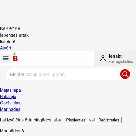
BARBORA
Iepērcies ērtāk
lietotnē!
Atvērt
Ienākt
vai reģistrēties
Mājas lapa
Bakaleja
Garšvielas
Marinādes
Lai izvēlētos ērtu piegādes laiku
,
vai
Pieslēgties
Reģistrēties
Marinādes
8