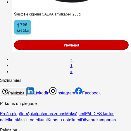
Šķīstošie cigoriņi GALKA ar vilkābeli 200g
1
79
€
.
8,95€/kg
Pievienot
«
1
»
Sazināmies
LinkedIn
Instagram
Facebook
Palīdzība
Pirkums un piegāde
Preču piegāde
Apkalpošanas zonas
Maksājumi
PALDIES kartes
noteikumi
Akciju noteikumi
Kuponu noteikumi
Dāvanu kampaņas
Palīdzība