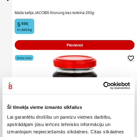
Malta kafija JACOBS Kronung bez kofeīna 250g
5
49
€
.
21,96€/kg
Pievienot
Šī tīmekļa vietne izmanto sīkfailus
Lai garantētu drošību un pareizu vietnes darbību,
apstrādājam jūsu ierīces tehnisko informāciju un
izmantojam nepieciešamās sīkdatnes. Citas sīkdatnes