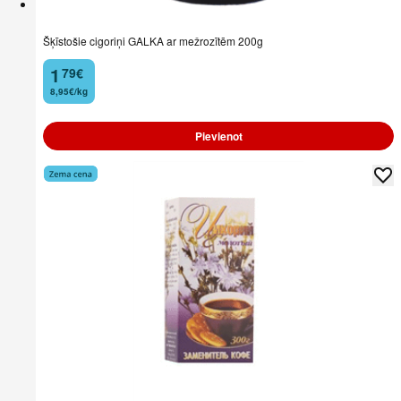
Šķīstošie cigoriņi GALKA ar mežrozītēm 200g
1
79
€
.
8,95€/kg
Pievienot