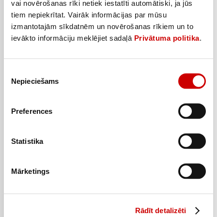
vai novērošanas rīki netiek iestatīti automātiski, ja jūs
tiem nepiekrītat. Vairāk informācijas par mūsu
Šķīstošie cigoriņi GALKA 200g
izmantotajām sīkdatnēm un novērošanas rīkiem un to
1
79
€
.
ievākto informāciju meklējiet sadaļā
Privātuma politika
.
8,95€/kg
Piekrišanas
Pievienot
Nepieciešams
izvēle
Preferences
Statistika
Mārketings
Rādīt detalizēti