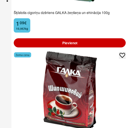
Šķīstošs cigoriņu dzēriens GALKA žeņšeņa un ehinācija 100g
1
09
€
.
10,9€/kg
Pievienot