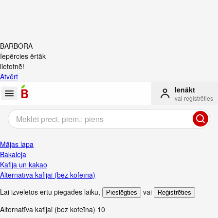
BARBORA
Iepērcies ērtāk
lietotnē!
Atvērt
Ienākt
vai reģistrēties
Mājas lapa
Bakaleja
Kafija un kakao
Alternatīva kafijai (bez kofeīna)
Lai izvēlētos ērtu piegādes laiku
,
vai
Pieslēgties
Reģistrēties
Alternatīva kafijai (bez kofeīna)
10