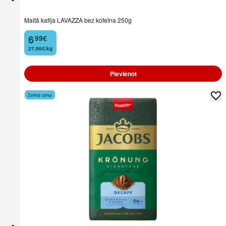
Maltā kafija LAVAZZA bez kofeīna 250g
6
99
€
.
27,96€/kg
Pievienot