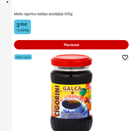
Malto cigoriņu kafijas aizstājējs 300g
3
99
€
.
13,3€/kg
Pievienot