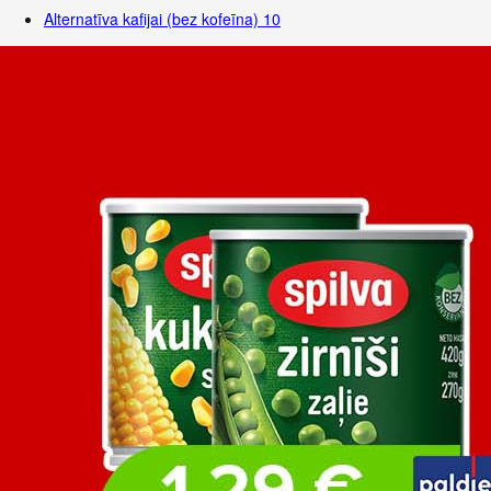
Alternatīva kafijai (bez kofeīna)
10