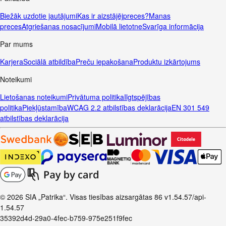
Biežāk uzdotie jautājumi
Kas ir aizstājējpreces?
Manas
preces
Atgriešanas nosacījumi
Mobilā lietotne
Svarīga informācija
Par mums
Karjera
Sociālā atbildība
Preču iepakošana
Produktu izkārtojums
Noteikumi
Lietošanas noteikumi
Privātuma politika
Ilgtspējības
politika
Piekļūstamība
WCAG 2.2 atbilstības deklarācija
EN 301 549
atbilstības deklarācija
© 2026 SIA „Patrika“. Visas tiesības aizsargātas
86
v1.54.57
/api-
1.54.57
35392d4d-29a0-4fec-b759-975e251f9fec