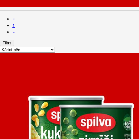
«
1
»
Filtrs