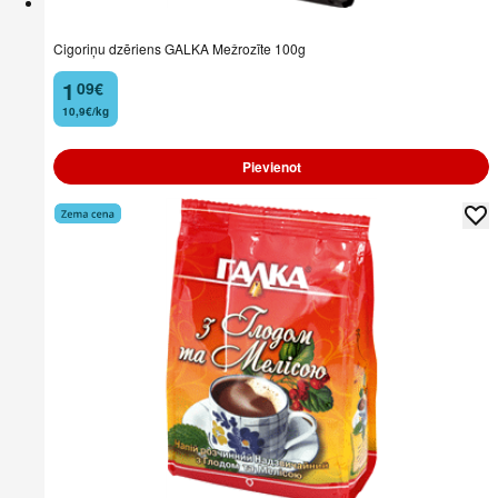
Cigoriņu dzēriens GALKA Mežrozīte 100g
1
09
€
.
10,9€/kg
Pievienot