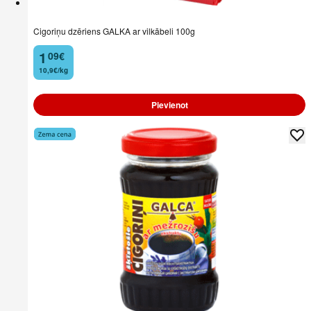
Cigoriņu dzēriens GALKA ar vilkābeli 100g
1
09
€
.
10,9€/kg
Pievienot