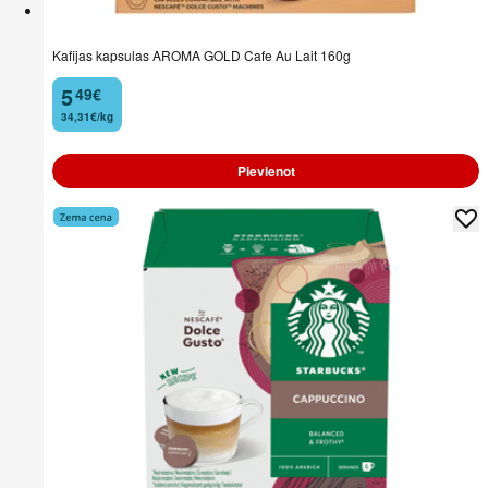
Kafijas kapsulas AROMA GOLD Cafe Au Lait 160g
5
49
€
.
34,31€/kg
Pievienot