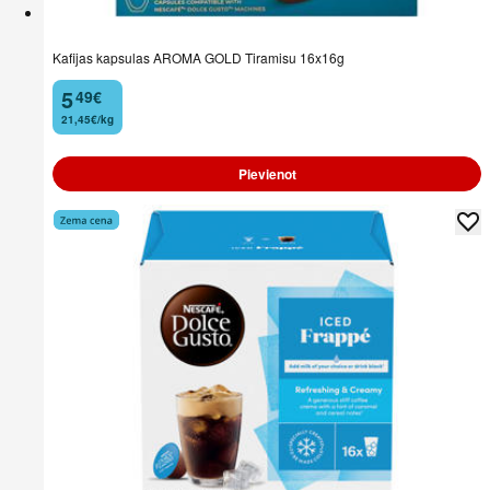
Kafijas kapsulas AROMA GOLD Tiramisu 16x16g
5
49
€
.
21,45€/kg
Pievienot