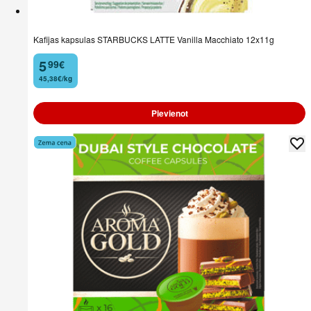
Kafijas kapsulas STARBUCKS LATTE Vanilla Macchiato 12x11g
5
99
€
.
45,38€/kg
Pievienot