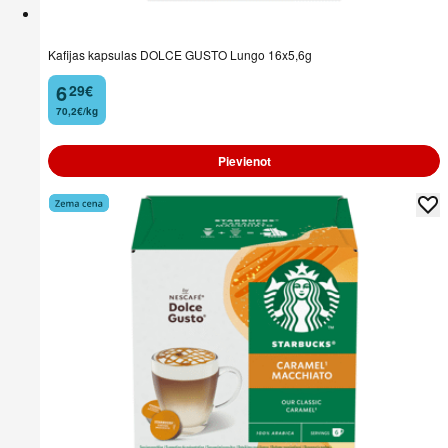
Kafijas kapsulas DOLCE GUSTO Lungo 16x5,6g
6
29
€
.
70,2€/kg
Pievienot