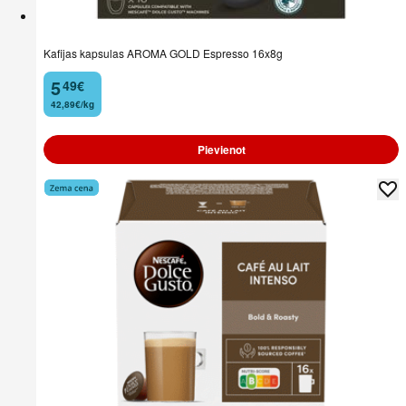
Kafijas kapsulas AROMA GOLD Espresso 16x8g
5
49
€
.
42,89€/kg
Pievienot