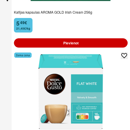
Kafijas kapsulas AROMA GOLD Irish Cream 256g
5
49
€
.
21,45€/kg
Pievienot