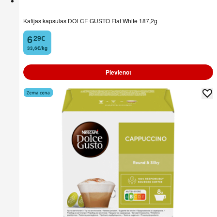
Kafijas kapsulas DOLCE GUSTO Flat White 187,2g
6
29
€
.
33,6€/kg
Pievienot