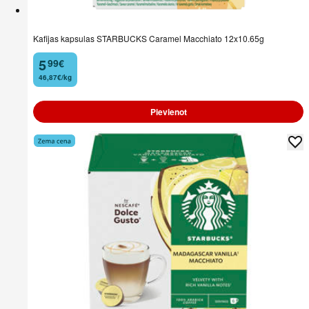
Kafijas kapsulas STARBUCKS Caramel Macchiato 12x10.65g
5
99
€
.
46,87€/kg
Pievienot