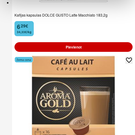
Kafijas kapsulas DOLCE GUSTO Latte Macchiato 183,2g
6
29
€
.
34,33€/kg
Pievienot