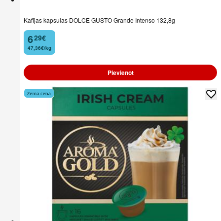
Kafijas kapsulas DOLCE GUSTO Grande Intenso 132,8g
6
29
€
.
47,36€/kg
Pievienot