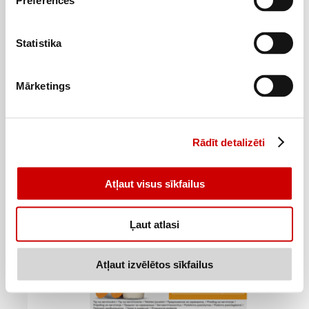
Preferences
Kafijas kapsulas DOLCE GUSTO Latte Caramel 145,6g
Statistika
6
29
€
.
43,2€/kg
Mārketings
Pievienot
Rādīt detalizēti
Atļaut visus sīkfailus
Ļaut atlasi
Atļaut izvēlētos sīkfailus