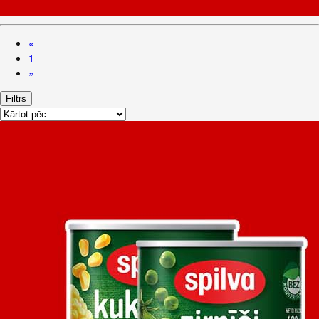
«
1
»
Filtrs