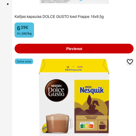
Kafijas kapsulas DOLCE GUSTO Iced Frappe 16x9,5g
6
29
€
.
41,38€/kg
Pievienot