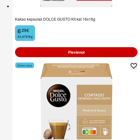
Kakao kapsulas DOLCE GUSTO Kit kat 16x16g
6
29
€
.
24,57€/kg
Pievienot