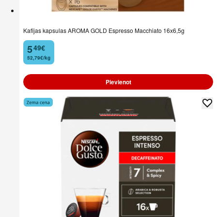
Kafijas kapsulas AROMA GOLD Espresso Macchiato 16x6,5g
5
49
€
.
52,79€/kg
Pievienot