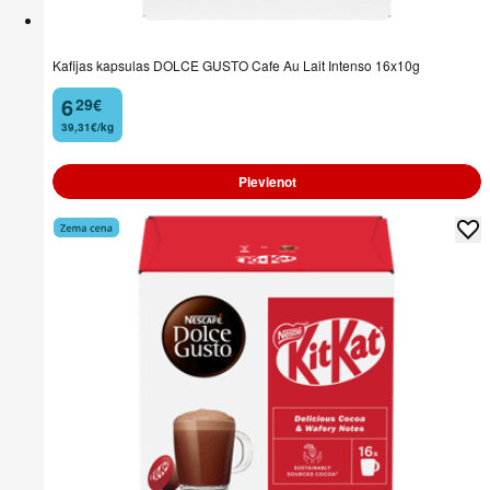
Kafijas kapsulas DOLCE GUSTO Cafe Au Lait Intenso 16x10g
6
29
€
.
39,31€/kg
Pievienot