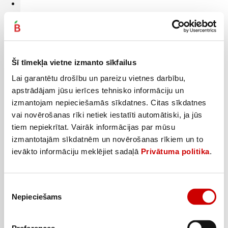
Kafijas kapsulas DOLCE GUSTO Grande 136g
6
29
€
.
46,25€/kg
Šī tīmekļa vietne izmanto sīkfailus
Lai garantētu drošību un pareizu vietnes darbību,
Pievienot
apstrādājam jūsu ierīces tehnisko informāciju un
izmantojam nepieciešamās sīkdatnes. Citas sīkdatnes
vai novērošanas rīki netiek iestatīti automātiski, ja jūs
tiem nepiekrītat. Vairāk informācijas par mūsu
izmantotajām sīkdatnēm un novērošanas rīkiem un to
ievākto informāciju meklējiet sadaļā
Privātuma politika
.
Piekrišanas
Nepieciešams
izvēle