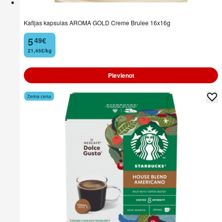
Kafijas kapsulas AROMA GOLD Creme Brulee 16x16g
5
49
€
.
21,45€/kg
Pievienot