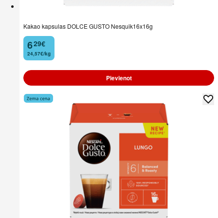
Kakao kapsulas DOLCE GUSTO Nesquik16x16g
6
29
€
.
24,57€/kg
Pievienot