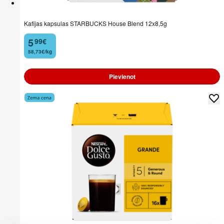
Kafijas kapsulas STARBUCKS House Blend 12x8,5g
5
99
€
.
58,73€/kg
Pievienot