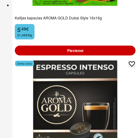
Kafijas kapsulas AROMA GOLD Dubai Style 16x16g
5
49
€
.
21,45€/kg
Pievienot