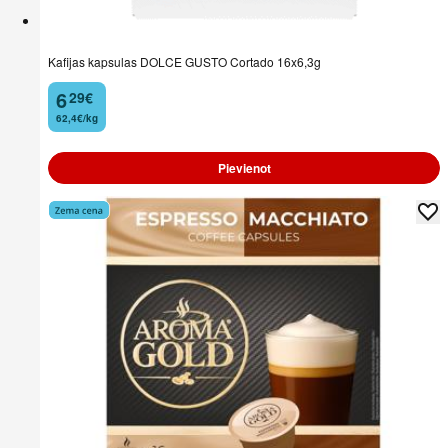
Kafijas kapsulas DOLCE GUSTO Cortado 16x6,3g
6
29
€
.
62,4€/kg
Pievienot