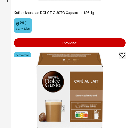
Kafijas kapsulas DOLCE GUSTO Capuccino 186,4g
6
29
€
.
33,74€/kg
Pievienot