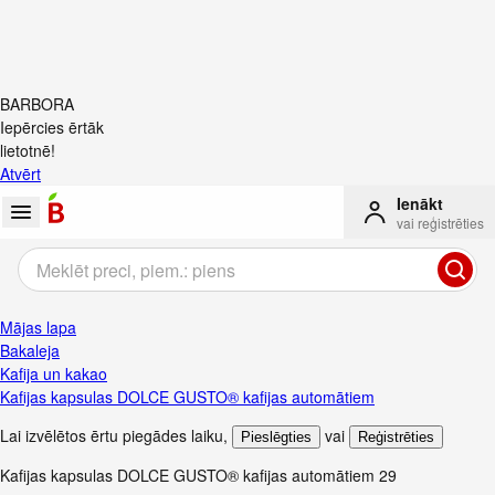
BARBORA
Iepērcies ērtāk
lietotnē!
Atvērt
Ienākt
vai reģistrēties
Mājas lapa
Bakaleja
Kafija un kakao
Kafijas kapsulas DOLCE GUSTO® kafijas automātiem
Lai izvēlētos ērtu piegādes laiku
,
vai
Pieslēgties
Reģistrēties
Kafijas kapsulas DOLCE GUSTO® kafijas automātiem
29