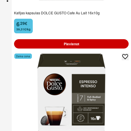
Kafijas kapsulas DOLCE GUSTO Cafe Au Lait 16x10g
6
29
€
.
39,31€/kg
Pievienot