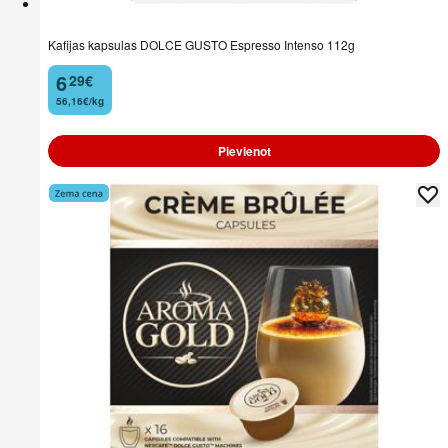
Kafijas kapsulas DOLCE GUSTO Espresso Intenso 112g
6
29
€
.
56,16€/kg
Pievienot