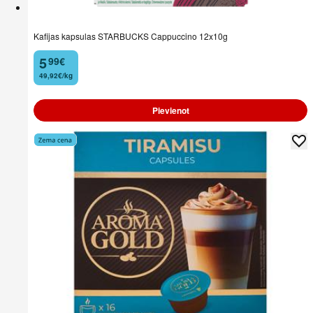
Kafijas kapsulas STARBUCKS Cappuccino 12x10g
5
99
€
.
49,92€/kg
Pievienot