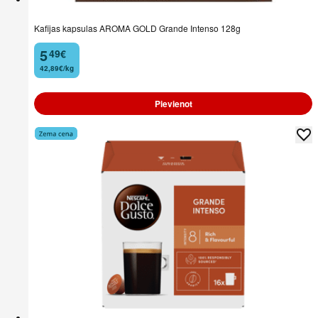
Kafijas kapsulas AROMA GOLD Grande Intenso 128g
5
49
€
.
42,89€/kg
Pievienot