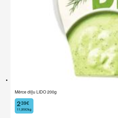
Mērce diļļu LIDO 200g
2
39
€
.
11,95€/kg