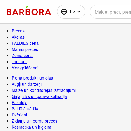
Lv
Preces
Akcijas
PALDIES cena
Manas preces
Zema cena
Jaunumi
Viss grilēšanai
Piena produkti un olas
Augļi un dārzeņi
Maize un konditorejas izstrādājumi
Gaļa, zivs un gatavā kulinārija
Bakaleja
Saldētā pārtika
Dzērieni
Zīdaiņu un bērnu preces
Kosmētika un higiēna