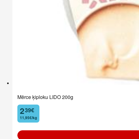
Mērce ķiploku LIDO 200g
2
39
€
.
11,95€/kg