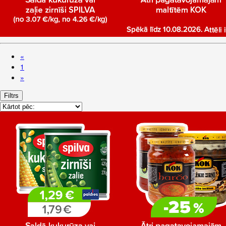
«
1
»
Filtrs