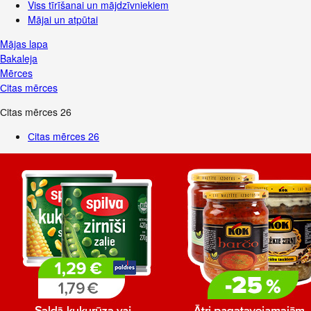
Viss tīrīšanai un mājdzīvniekiem
Mājai un atpūtai
Mājas lapa
Bakaleja
Mērces
Сitas mērces
Сitas mērces
26
Сitas mērces
26