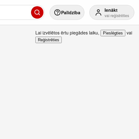
Ienākt
Palīdzība
vai reģistrēties
Lai izvēlētos ērtu piegādes laiku
,
vai
Pieslēgties
Reģistrēties