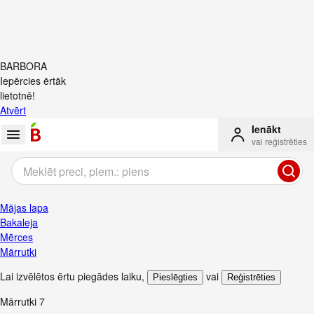
BARBORA
Iepērcies ērtāk
lietotnē!
Atvērt
Ienākt
vai reģistrēties
Mājas lapa
Bakaleja
Mērces
Mārrutki
Lai izvēlētos ērtu piegādes laiku
,
vai
Pieslēgties
Reģistrēties
Mārrutki
7