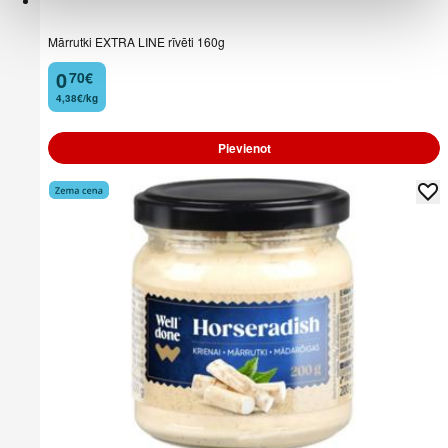
Mārrutki EXTRA LINE rīvēti 160g
0
70
€
.
4,38€/kg
Pievienot