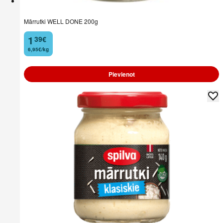
Mārrutki WELL DONE 200g
1
39
€
.
6,95€/kg
Pievienot