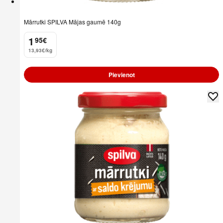
Mārrutki SPILVA Mājas gaumē 140g
1
95
€
.
13,93€/kg
Pievienot