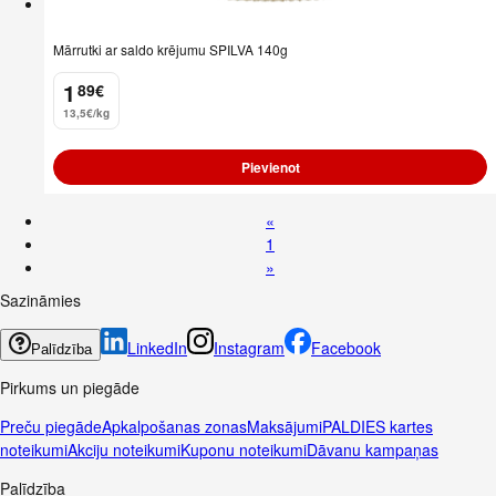
Mārrutki ar saldo krējumu SPILVA 140g
1
89
€
.
13,5€/kg
Pievienot
«
1
»
Sazināmies
LinkedIn
Instagram
Facebook
Palīdzība
Pirkums un piegāde
Preču piegāde
Apkalpošanas zonas
Maksājumi
PALDIES kartes
noteikumi
Akciju noteikumi
Kuponu noteikumi
Dāvanu kampaņas
Palīdzība