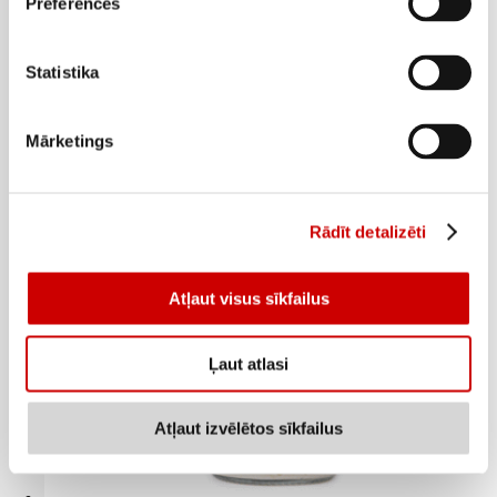
Preferences
Mārrutki SPILVA Mājas gaumē 200g
Statistika
2
25
€
.
11,25€/kg
Mārketings
Pievienot
Rādīt detalizēti
Atļaut visus sīkfailus
Ļaut atlasi
Atļaut izvēlētos sīkfailus