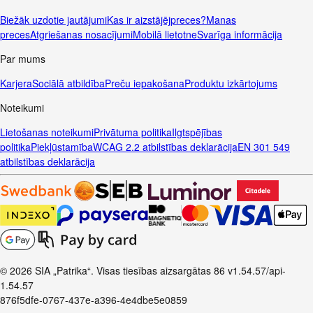
Biežāk uzdotie jautājumi
Kas ir aizstājējpreces?
Manas
preces
Atgriešanas nosacījumi
Mobilā lietotne
Svarīga informācija
Par mums
Karjera
Sociālā atbildība
Preču iepakošana
Produktu izkārtojums
Noteikumi
Lietošanas noteikumi
Privātuma politika
Ilgtspējības
politika
Piekļūstamība
WCAG 2.2 atbilstības deklarācija
EN 301 549
atbilstības deklarācija
© 2026 SIA „Patrika“. Visas tiesības aizsargātas
86
v1.54.57
/api-
1.54.57
876f5dfe-0767-437e-a396-4e4dbe5e0859