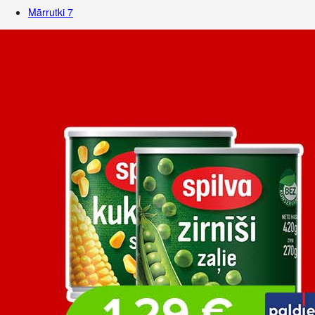
Mārrutki
7