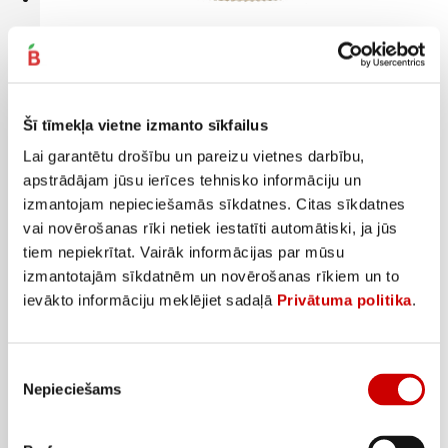
Mārrutki SPILVA 200g
1
2
25
€
09
€
.
.
6,25€/kg
10,45€/kg
Šī tīmekļa vietne izmanto sīkfailus
Pievienot
Lai garantētu drošību un pareizu vietnes darbību,
apstrādājam jūsu ierīces tehnisko informāciju un
izmantojam nepieciešamās sīkdatnes. Citas sīkdatnes
vai novērošanas rīki netiek iestatīti automātiski, ja jūs
tiem nepiekrītat. Vairāk informācijas par mūsu
izmantotajām sīkdatnēm un novērošanas rīkiem un to
ievākto informāciju meklējiet sadaļā
Privātuma politika
.
Piekrišanas
Nepieciešams
izvēle