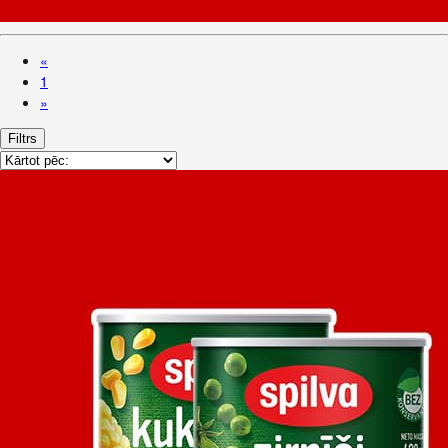
«
1
»
Filtrs