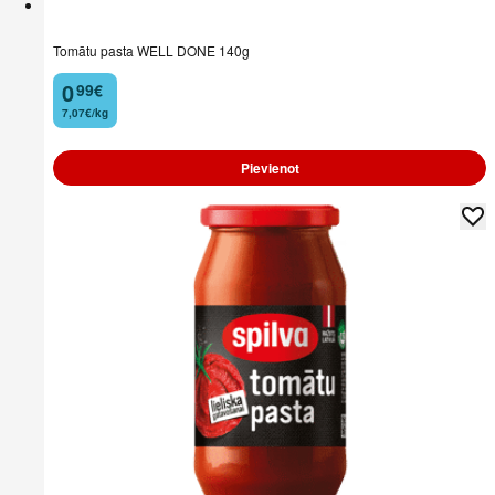
Tomātu pasta WELL DONE 140g
0
99
€
.
7,07€/kg
Pievienot