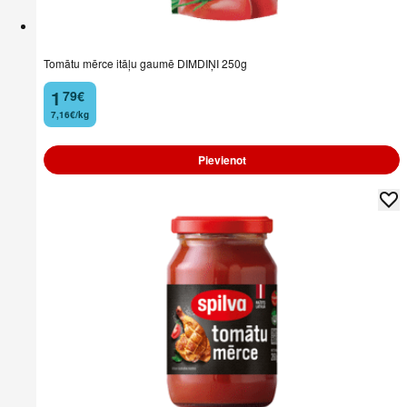
Tomātu mērce itāļu gaumē DIMDIŅI 250g
1
79
€
.
7,16€/kg
Pievienot