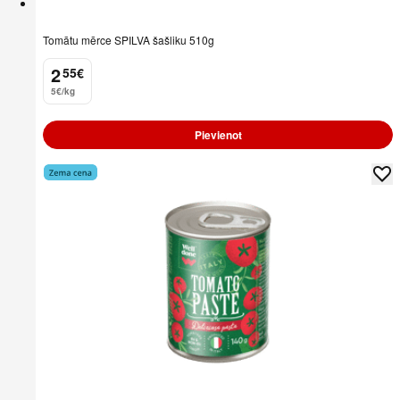
Tomātu mērce SPILVA šašliku 510g
2
55
€
.
5€/kg
Pievienot