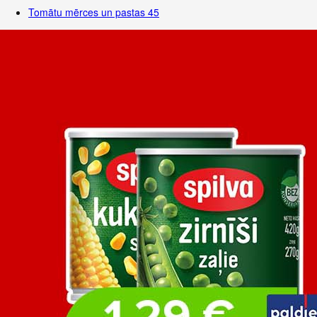
Tomātu mērces un pastas
45