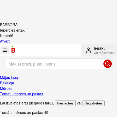
BARBORA
Iepērcies ērtāk
lietotnē!
Atvērt
Ienākt
vai reģistrēties
Mājas lapa
Bakaleja
Mērces
Tomātu mērces un pastas
Lai izvēlētos ērtu piegādes laiku
,
vai
Pieslēgties
Reģistrēties
Tomātu mērces un pastas
45