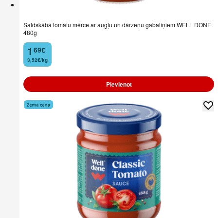
Saldskābā tomātu mērce ar augļu un dārzeņu gabaliņiem WELL DONE
480g
1
69
€
.
3,52€/kg
Pievienot