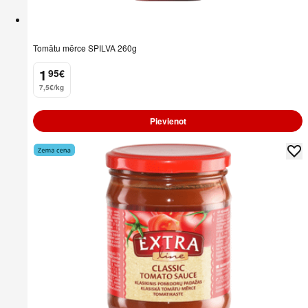
Tomātu mērce SPILVA 260g
1
95
€
.
7,5€/kg
Pievienot