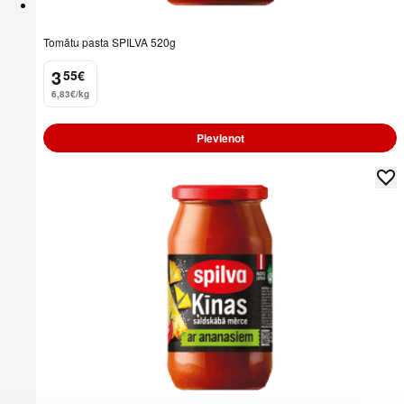
Tomātu pasta SPILVA 520g
3
55
€
.
6,83€/kg
Pievienot