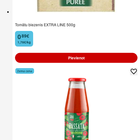
Tomātu biezenis EXTRA LINE 500g
0
89
€
.
1,78€/kg
Pievienot