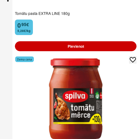
Tomātu pasta EXTRA LINE 180g
0
95
€
.
5,28€/kg
Pievienot