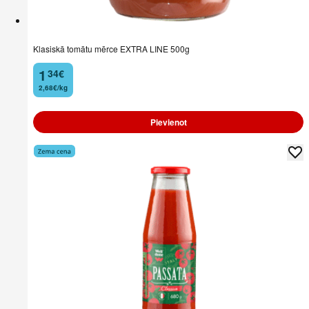
Klasiskā tomātu mērce EXTRA LINE 500g
1
34
€
.
2,68€/kg
Pievienot