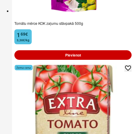
Tomātu mērce KOK zaļumu stāvpakā 500g
1
69
€
.
3,38€/kg
Pievienot