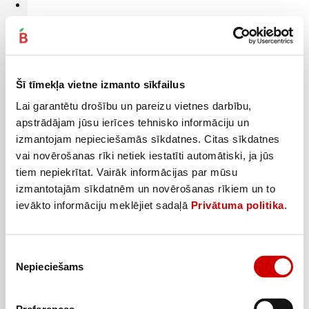
Tomātu mērce SPILVA Ķīnas saldskābā 500g
3
49
€
.
6,98€/kg
Šī tīmekļa vietne izmanto sīkfailus
Lai garantētu drošību un pareizu vietnes darbību,
Pievienot
apstrādājam jūsu ierīces tehnisko informāciju un
izmantojam nepieciešamās sīkdatnes. Citas sīkdatnes
vai novērošanas rīki netiek iestatīti automātiski, ja jūs
tiem nepiekrītat. Vairāk informācijas par mūsu
izmantotajām sīkdatnēm un novērošanas rīkiem un to
ievākto informāciju meklējiet sadaļā
Privātuma politika
.
Piekrišanas
Nepieciešams
izvēle