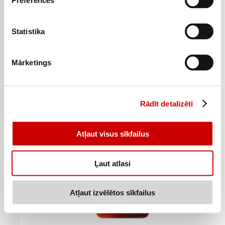
Preferences
Tomātu mērce klasiskā DIMDIŅI 250g
Statistika
1
79
€
.
7,16€/kg
Mārketings
Pievienot
Rādīt detalizēti
Atļaut visus sīkfailus
Ļaut atlasi
Atļaut izvēlētos sīkfailus