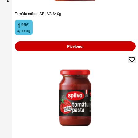
Tomātu mērce SPILVA 640g
1
99
€
.
3,11€/kg
Pievienot