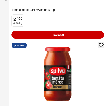
Tomātu mērce SPILVA saldā 510g
2
45
€
.
4,8€/kg
Pievienot