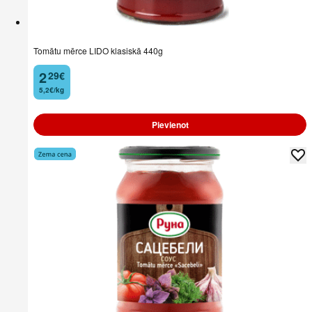
Tomātu mērce LIDO klasiskā 440g
2
29
€
.
5,2€/kg
Pievienot