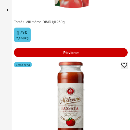
Tomātu čili mērce DIMDIŅI 250g
1
79
€
.
7,16€/kg
Pievienot