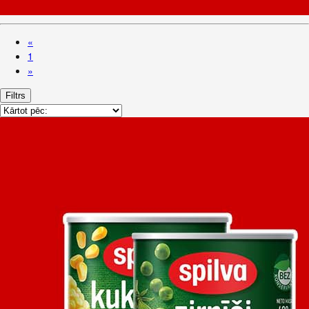
«
1
»
Filtrs