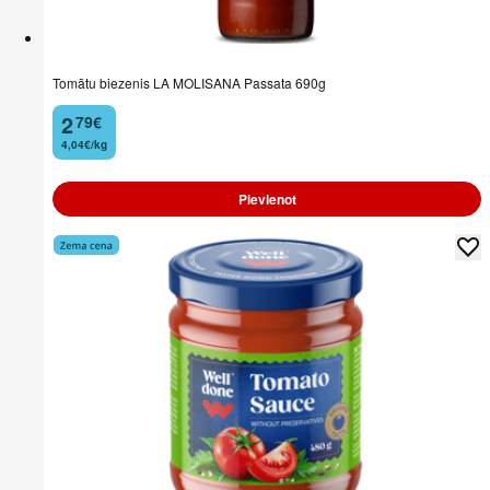
Tomātu biezenis LA MOLISANA Passata 690g
2
79
€
.
4,04€/kg
Pievienot