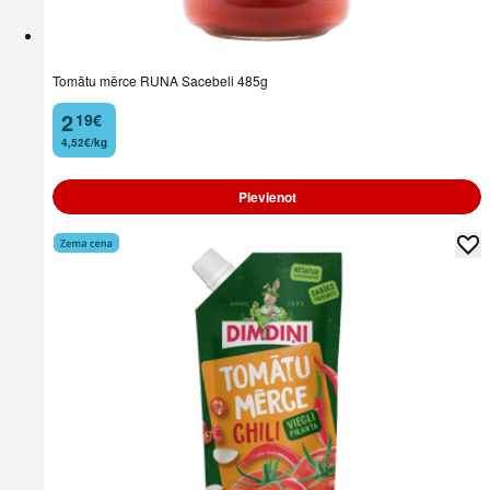
Tomātu mērce RUNA Sacebeli 485g
2
19
€
.
4,52€/kg
Pievienot