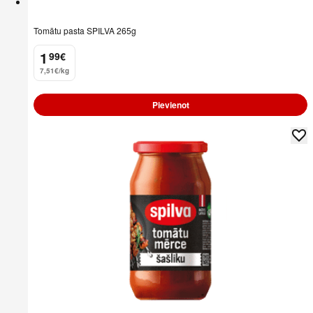
Tomātu pasta SPILVA 265g
1
99
€
.
7,51€/kg
Pievienot