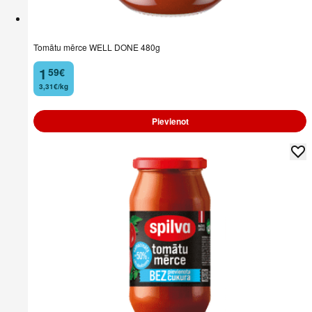
Tomātu mērce WELL DONE 480g
1
59
€
.
3,31€/kg
Pievienot