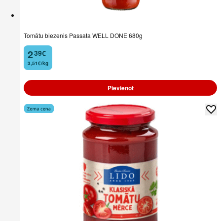
Tomātu biezenis Passata WELL DONE 680g
2
39
€
.
3,51€/kg
Pievienot