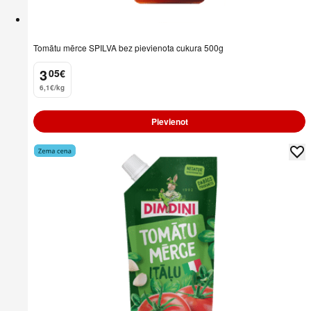
Tomātu mērce SPILVA bez pievienota cukura 500g
3
05
€
.
6,1€/kg
Pievienot