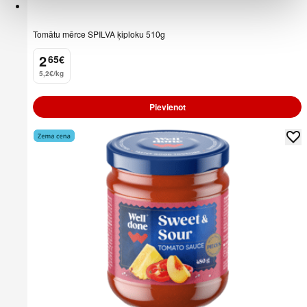
Tomātu mērce SPILVA ķiploku 510g
2
65
€
.
5,2€/kg
Pievienot