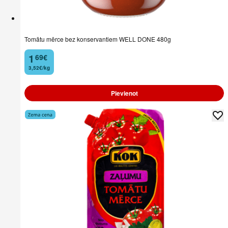
Tomātu mērce bez konservantiem WELL DONE 480g
1
69
€
.
3,52€/kg
Pievienot