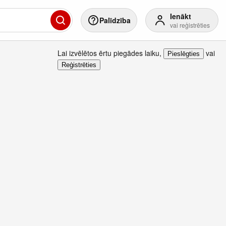
Ienākt
Palīdzība
vai reģistrēties
Lai izvēlētos ērtu piegādes laiku
,
vai
Pieslēgties
Reģistrēties