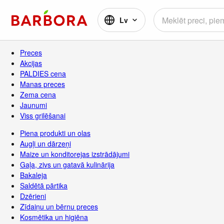
Lv
Preces
Akcijas
PALDIES cena
Manas preces
Zema cena
Jaunumi
Viss grilēšanai
Piena produkti un olas
Augļi un dārzeņi
Maize un konditorejas izstrādājumi
Gaļa, zivs un gatavā kulinārija
Bakaleja
Saldētā pārtika
Dzērieni
Zīdaiņu un bērnu preces
Kosmētika un higiēna