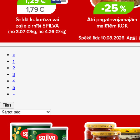
«
1
2
3
4
5
»
Filtrs