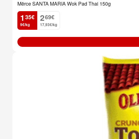
Mērce SANTA MARIA Wok Pad Thai 150g
1
2
35
€
69
€
.
.
9€/kg
17,93€/kg