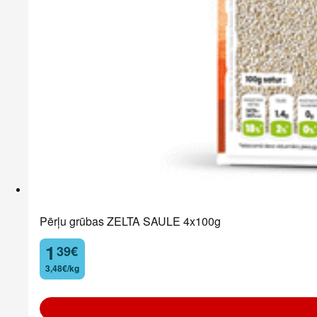
Pērļu grūbas ZELTA SAULE 4x100g
1
39
€
.
3,48€/kg