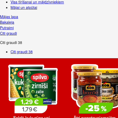
Viss tīrīšanai un mājdzīvniekiem
Mājai un atpūtai
Mājas lapa
Bakaleja
Putraimi
Citi graudi
Citi graudi
38
Citi graudi
38