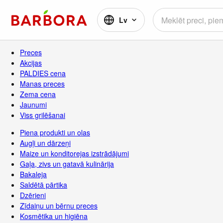
Lv
Preces
Akcijas
PALDIES cena
Manas preces
Zema cena
Jaunumi
Viss grilēšanai
Piena produkti un olas
Augļi un dārzeņi
Maize un konditorejas izstrādājumi
Gaļa, zivs un gatavā kulinārija
Bakaleja
Saldētā pārtika
Dzērieni
Zīdaiņu un bērnu preces
Kosmētika un higiēna