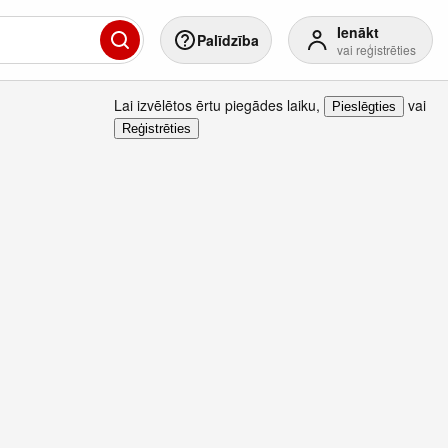
Ienākt
Palīdzība
vai reģistrēties
Lai izvēlētos ērtu piegādes laiku
,
vai
Pieslēgties
Reģistrēties