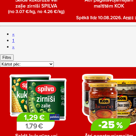
«
1
»
Filtrs