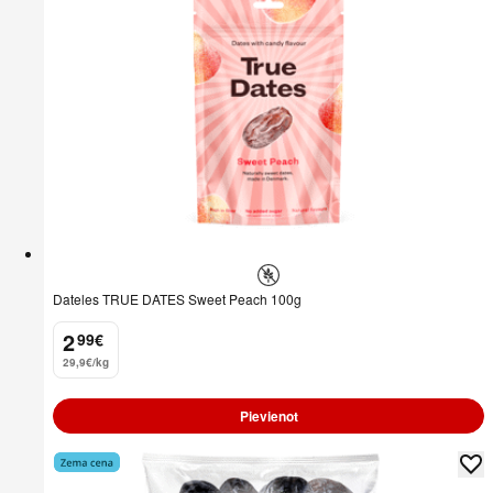
Dateles TRUE DATES Sweet Peach 100g
2
99
€
.
29,9€/kg
Pievienot