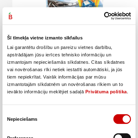
Šī tīmekļa vietne izmanto sīkfailus
Lai garantētu drošību un pareizu vietnes darbību,
apstrādājam jūsu ierīces tehnisko informāciju un
izmantojam nepieciešamās sīkdatnes. Citas sīkdatnes
vai novērošanas rīki netiek iestatīti automātiski, ja jūs
tiem nepiekrītat. Vairāk informācijas par mūsu
izmantotajām sīkdatnēm un novērošanas rīkiem un to
Saulespuķu sēklas YES svītrainās sālītas 150g
ievākto informāciju meklējiet sadaļā
Privātuma politika
.
1
59
€
.
10,6€/kg
Piekrišanas
Pievienot
Nepieciešams
izvēle