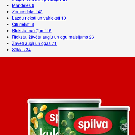
Mandeles
9
Zemesrieksti
42
Lazdu rieksti un valrieksti
10
Citi rieksti
8
Riekstu maisījumi
15
Riekstu, žāvētu augļu un ogu maisījums
26
Žāvēti augļi un ogas
71
Sēklas
34