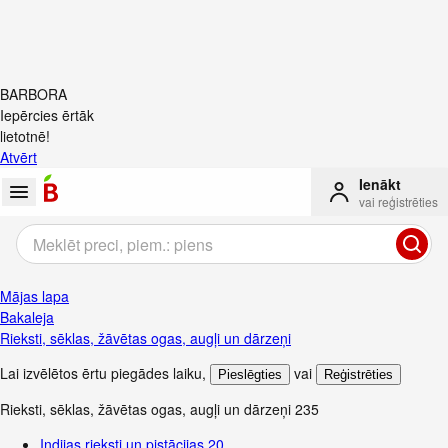
BARBORA
Iepērcies ērtāk
lietotnē!
Atvērt
Ienākt
vai reģistrēties
Mājas lapa
Bakaleja
Rieksti, sēklas, žāvētas ogas, augļi un dārzeņi
Lai izvēlētos ērtu piegādes laiku
,
vai
Pieslēgties
Reģistrēties
Rieksti, sēklas, žāvētas ogas, augļi un dārzeņi
235
Indijas rieksti un pistācijas
20