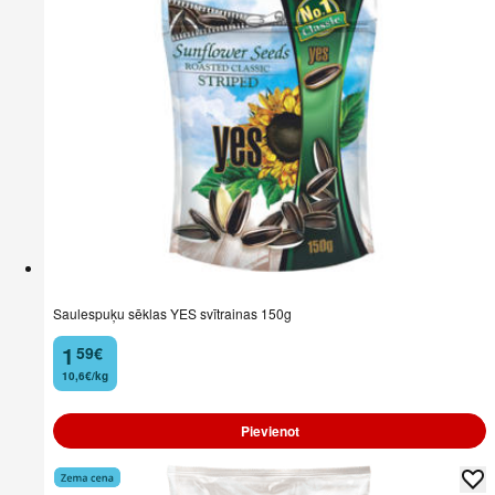
Saulespuķu sēklas YES svītrainas 150g
1
59
€
.
10,6€/kg
Pievienot