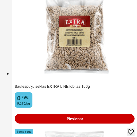
Saulespuķu sēklas EXTRA LINE lobītas 150g
0
79
€
.
5,27€/kg
Pievienot