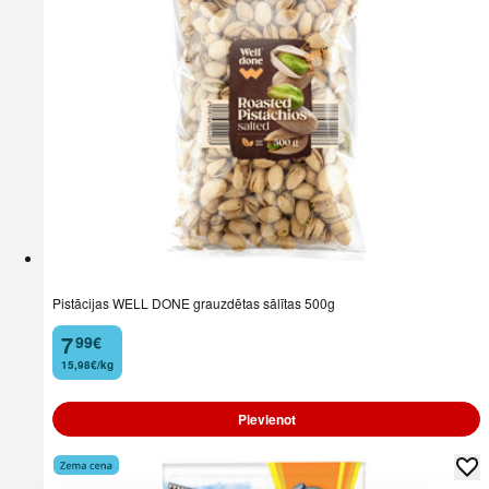
Pistācijas WELL DONE grauzdētas sālītas 500g
7
99
€
.
15,98€/kg
Pievienot