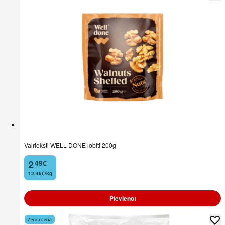
Valrieksti WELL DONE lobīti 200g
2
49
€
.
12,45€/kg
Pievienot