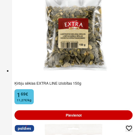
Ķirbju sēklas EXTRA LINE izlobītas 150g
1
69
€
.
11,27€/kg
Pievienot