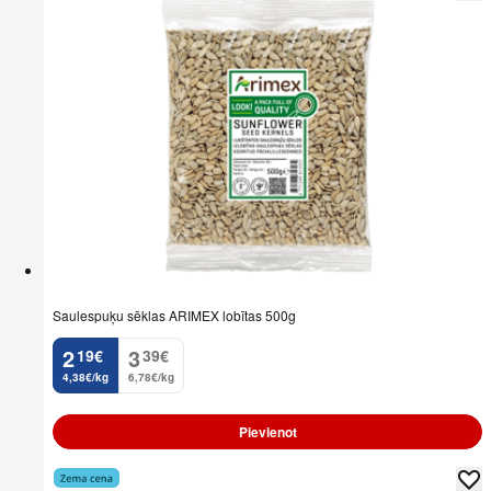
Saulespuķu sēklas ARIMEX lobītas 500g
2
3
19
€
39
€
.
.
4,38€/kg
6,78€/kg
Pievienot