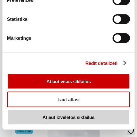
Preferences
Statistika
Mārketings
Rādīt detalizēti
Atļaut visus sīkfailus
Žāvētas dzērvenes EXTRA LINE 200g
1
99
€
.
Ļaut atlasi
9,95€/kg
Atļaut izvēlētos sīkfailus
Pievienot