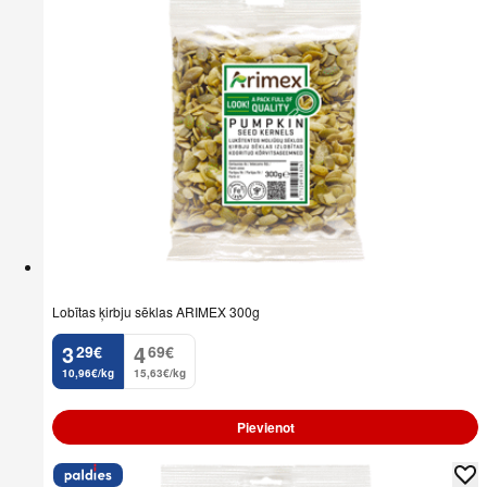
Lobītas ķirbju sēklas ARIMEX 300g
3
4
29
€
69
€
.
.
10,96€/kg
15,63€/kg
Pievienot