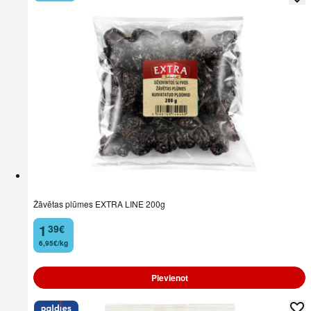
Žāvētas plūmes EXTRA LINE 200g
1
39
€
.
6,95€/kg
Pievienot