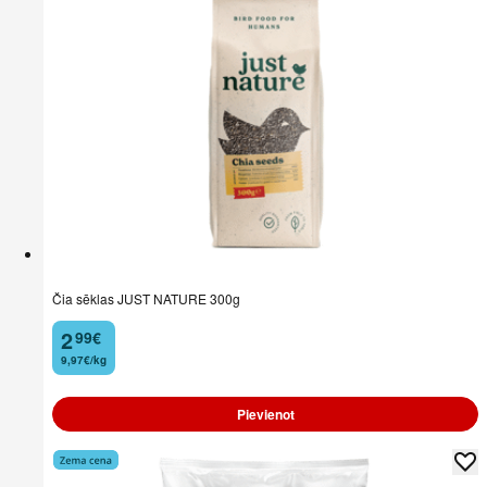
Čia sēklas JUST NATURE 300g
2
99
€
.
9,97€/kg
Pievienot