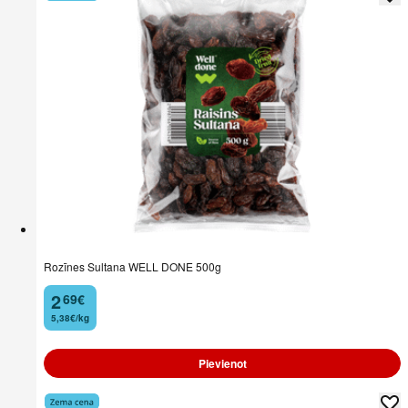
Rozīnes Sultana WELL DONE 500g
2
69
€
.
5,38€/kg
Pievienot