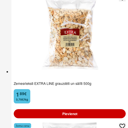
Zemesrieksti EXTRA LINE grauzdēti un sālīti 500g
1
89
€
.
3,78€/kg
Pievienot