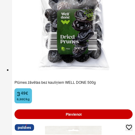
Plūmes žāvētas bez kauliņiem WELL DONE 500g
3
49
€
.
6,98€/kg
Pievienot