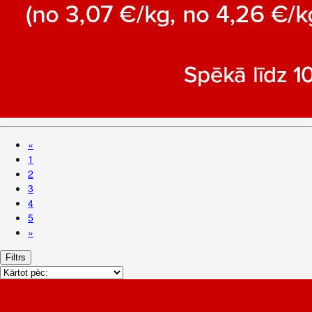
«
1
2
3
4
5
»
Filtrs