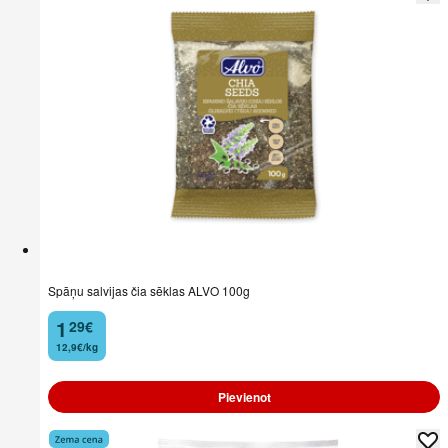
Spāņu salvijas čia sēklas ALVO 100g
1
29
€
.
12,9€/kg
Pievienot