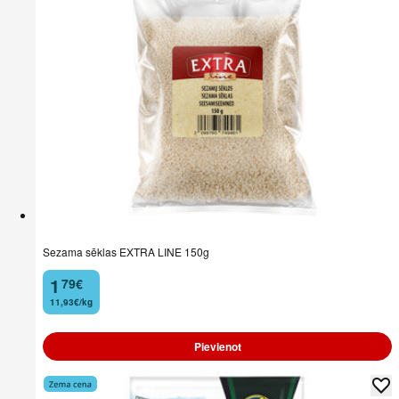
Sezama sēklas EXTRA LINE 150g
1
79
€
.
11,93€/kg
Pievienot