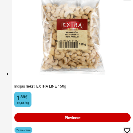
Indijas rieksti EXTRA LINE 150g
1
89
€
.
12,6€/kg
Pievienot