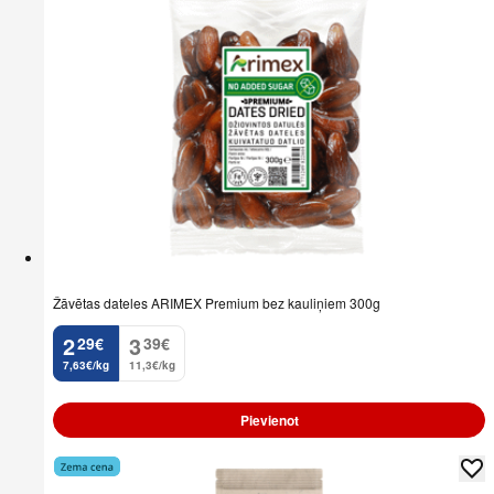
Žāvētas dateles ARIMEX Premium bez kauliņiem 300g
2
3
29
€
39
€
.
.
7,63€/kg
11,3€/kg
Pievienot