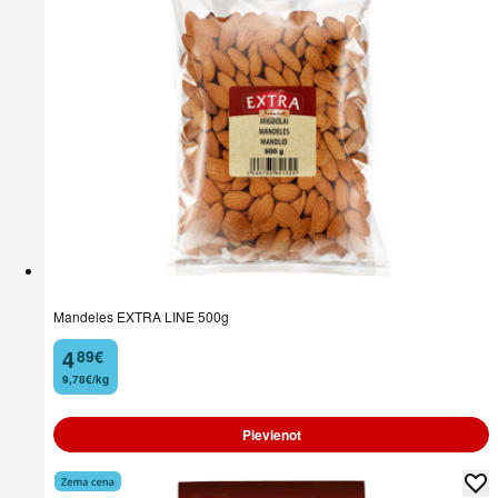
Mandeles EXTRA LINE 500g
4
89
€
.
9,78€/kg
Pievienot