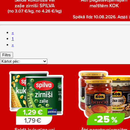
«
1
»
Filtrs