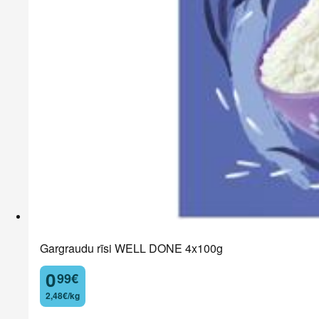
Gargraudu rīsi WELL DONE 4x100g
0
99
€
.
2,48€/kg