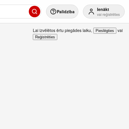
Ienākt
Palīdzība
vai reģistrēties
Lai izvēlētos ērtu piegādes laiku
,
vai
Pieslēgties
Reģistrēties