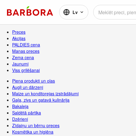
Lv
Preces
Akcijas
PALDIES cena
Manas preces
Zema cena
Jaunumi
Viss grilēšanai
Piena produkti un olas
Augļi un dārzeņi
Maize un konditorejas izstrādājumi
Gaļa, zivs un gatavā kulinārija
Bakaleja
Saldētā pārtika
Dzērieni
Zīdaiņu un bērnu preces
Kosmētika un higiēna