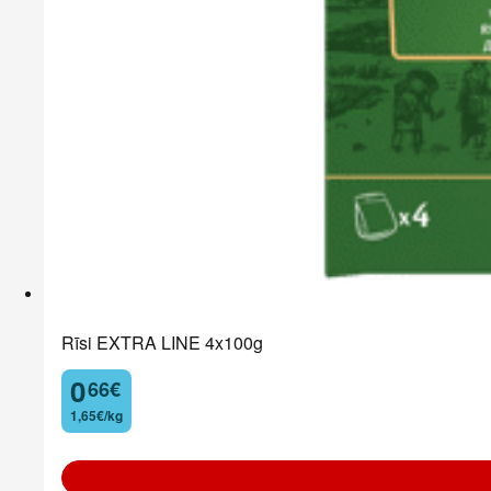
Rīsi EXTRA LINE 4x100g
0
66
€
.
1,65€/kg