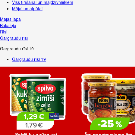
Viss tīrīšanai un mājdzīvniekiem
Mājai un atpūtai
Mājas lapa
Bakaleja
Rīsi
Gargraudu rīsi
Gargraudu rīsi
19
Gargraudu rīsi
19