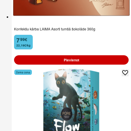
Konfekšu kārba LAIMA Asorti tumšā šokolāde 360g
7
99
€
.
22,19€/kg
Pievienot