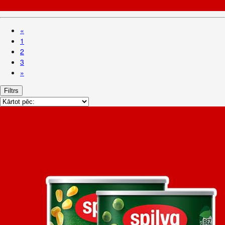
«
1
2
3
»
Filtrs