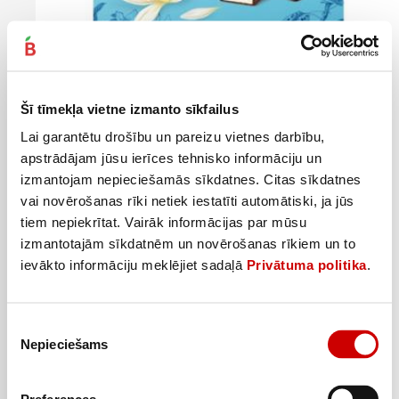
Konfekšu kārba vaniļas Souffle MIO&RIO 380g
Šī tīmekļa vietne izmanto sīkfailus
2
49
€
.
6,55€/kg
Lai garantētu drošību un pareizu vietnes darbību,
apstrādājam jūsu ierīces tehnisko informāciju un
Pievienot
izmantojam nepieciešamās sīkdatnes. Citas sīkdatnes
vai novērošanas rīki netiek iestatīti automātiski, ja jūs
tiem nepiekrītat. Vairāk informācijas par mūsu
izmantotajām sīkdatnēm un novērošanas rīkiem un to
ievākto informāciju meklējiet sadaļā
Privātuma politika
.
Piekrišanas
Nepieciešams
izvēle