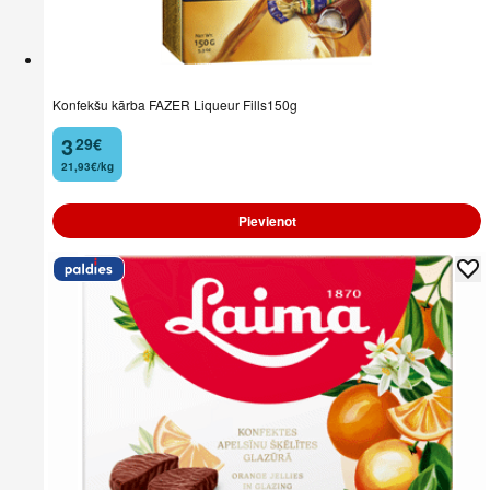
Konfekšu kārba FAZER Liqueur Fills150g
3
29
€
.
21,93€/kg
Pievienot