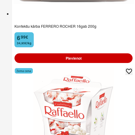
Konfekšu kārba FERRERO ROCHER 16gab 200g
6
99
€
.
34,95€/kg
Pievienot