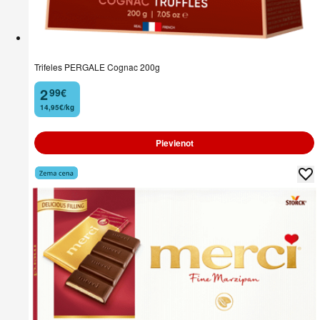
Trifeles PERGALE Cognac 200g
2
99
€
.
14,95€/kg
Pievienot