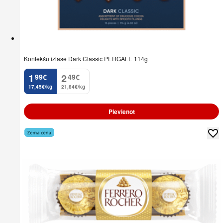
Konfekšu izlase Dark Classic PERGALE 114g
1
2
99
€
49
€
.
.
17,45€/kg
21,84€/kg
Pievienot