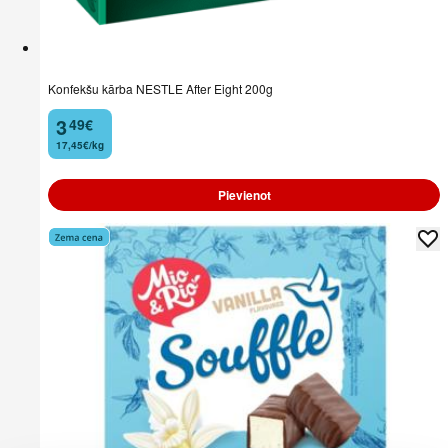
Konfekšu kārba NESTLE After Eight 200g
3
49
€
.
17,45€/kg
Pievienot