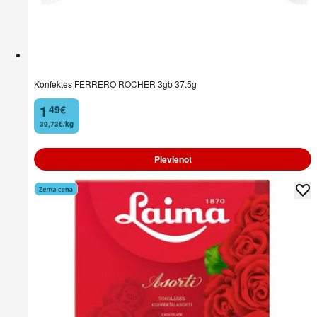
Konfektes FERRERO ROCHER 3gb 37.5g
1
49
€
.
39,73€/kg
Pievienot