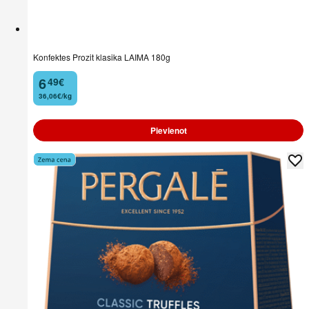
Konfektes Prozit klasika LAIMA 180g
6
49
€
.
36,06€/kg
Pievienot