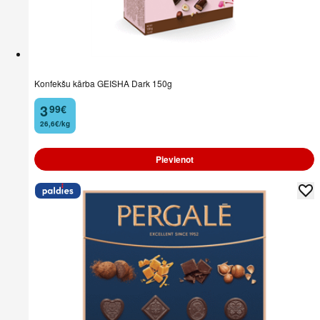
Konfekšu kārba GEISHA Dark 150g
3
99
€
.
26,6€/kg
Pievienot