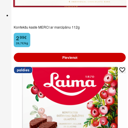
Konfekšu kaste MERCI ar marcipānu 112g
2
99
€
.
26,7€/kg
Pievienot