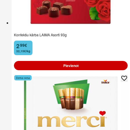
Konfekšu kārba LAIMA Asorti 93g
2
99
€
.
32,15€/kg
Pievienot