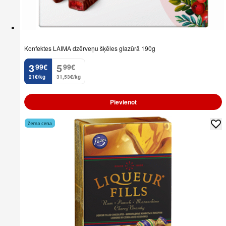
Konfektes LAIMA dzērveņu šķēles glazūrā 190g
3
5
99
€
99
€
.
.
21€/kg
31,53€/kg
Pievienot