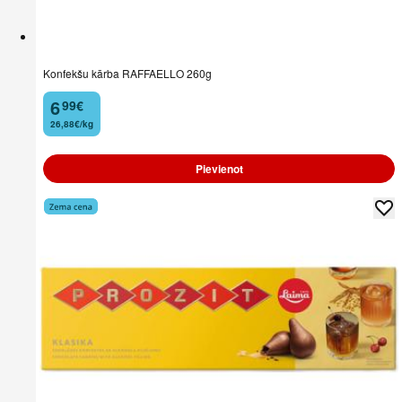
Konfekšu kārba RAFFAELLO 260g
6
99
€
.
26,88€/kg
Pievienot