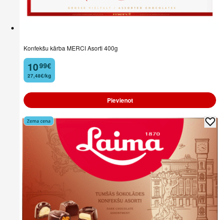
Konfekšu kārba MERCI Asorti 400g
10
99
€
.
27,48€/kg
Pievienot