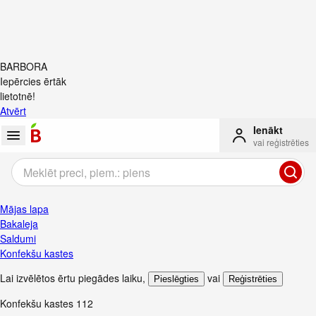
BARBORA
Iepērcies ērtāk
lietotnē!
Atvērt
Ienākt
vai reģistrēties
Mājas lapa
Bakaleja
Saldumi
Konfekšu kastes
Lai izvēlētos ērtu piegādes laiku
,
vai
Pieslēgties
Reģistrēties
Konfekšu kastes
112