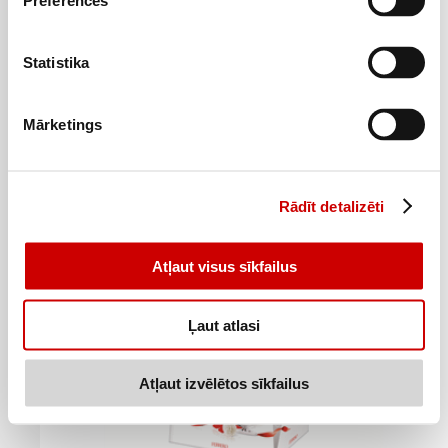
Preferences
Statistika
Konfekšu kārba citronu Souffle MIO&RIO 380g
2
Mārketings
49
€
.
6,55€/kg
Pievienot
Rādīt detalizēti
Atļaut visus sīkfailus
Ļaut atlasi
Atļaut izvēlētos sīkfailus