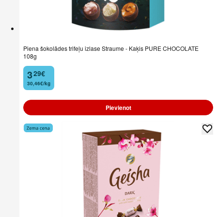
Piena šokolādes trifeļu izlase Straume - Kaķis PURE CHOCOLATE
108g
3
29
€
.
30,46€/kg
Pievienot