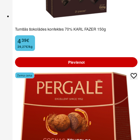
Tumšās šokolādes konfektes 70% KARL FAZER 150g
4
39
€
.
29,27€/kg
Pievienot