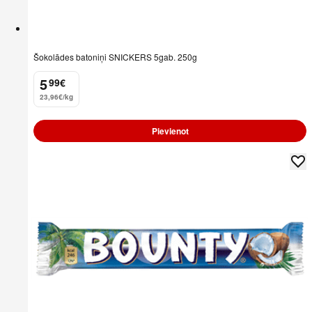
Šokolādes batoniņi SNICKERS 5gab. 250g
5
99
€
.
23,96€/kg
Pievienot