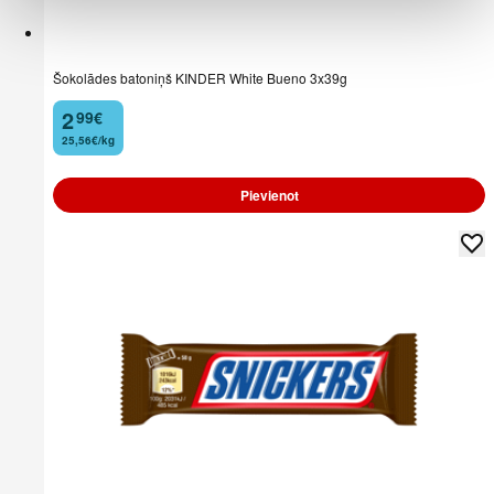
Šokolādes batoniņš KINDER White Bueno 3x39g
2
99
€
.
25,56€/kg
Pievienot