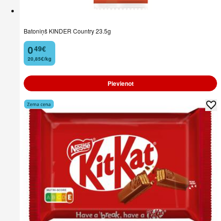
Batoniņš KINDER Country 23.5g
0
49
€
.
20,85€/kg
Pievienot