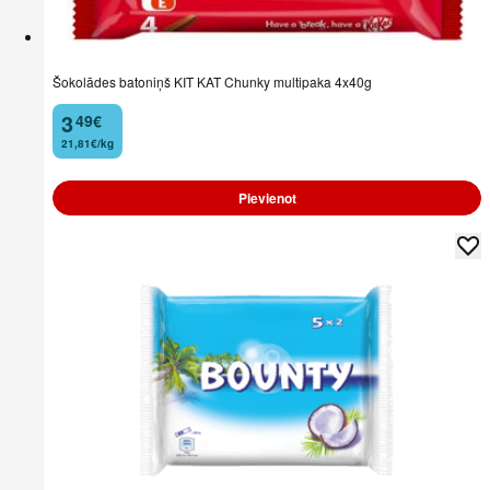
Šokolādes batoniņš KIT KAT Chunky multipaka 4x40g
3
49
€
.
21,81€/kg
Pievienot