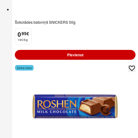
Šokolādes batoniņš SNICKERS 50g
0
95
€
.
19€/kg
Pievienot