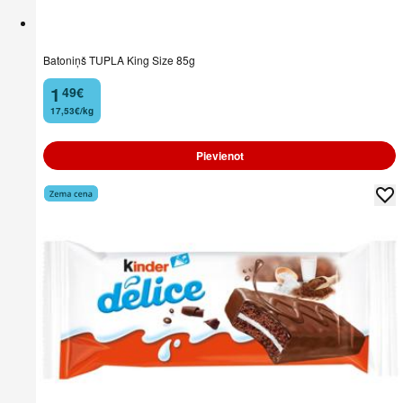
Batoniņš TUPLA King Size 85g
1
49
€
.
17,53€/kg
Pievienot