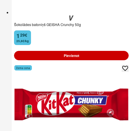
Šokolādes batoniņš GEISHA Crunchy 50g
1
29
€
.
25,8€/kg
Pievienot