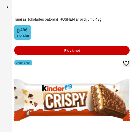
Tumšās šokolādes batoniņš ROSHEN ar pildījumu 43g
0
49
€
.
11,4€/kg
Pievienot