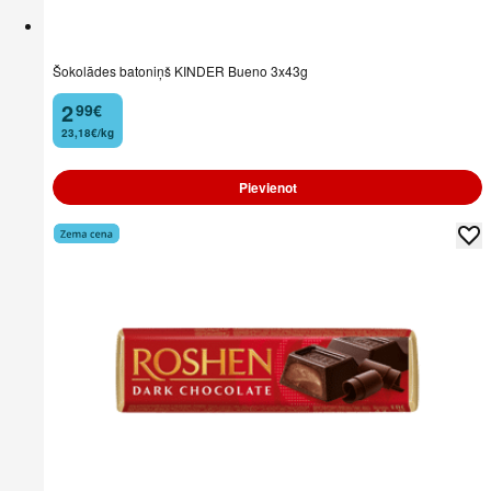
Šokolādes batoniņš KINDER Bueno 3x43g
2
99
€
.
23,18€/kg
Pievienot