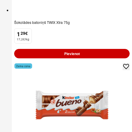
Šokolādes batoniņš TWIX Xtra 75g
1
29
€
.
17,2€/kg
Pievienot