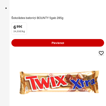
Šokolādes batoniņi BOUNTY 5gab 285g
6
99
€
.
24,53€/kg
Pievienot