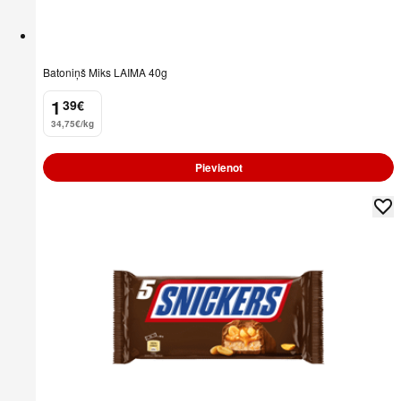
Batoniņš Miks LAIMA 40g
1
39
€
.
34,75€/kg
Pievienot