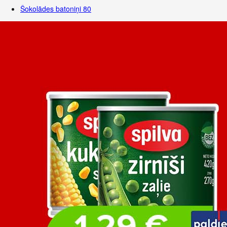
Šokolādes batoniņi
80