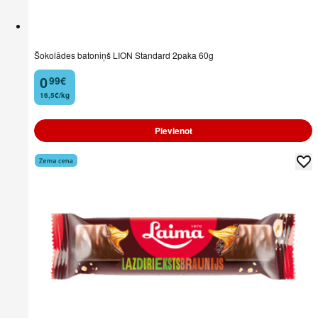
Šokolādes batoniņš LION Standard 2paka 60g
0
99
€
.
16,5€/kg
Pievienot