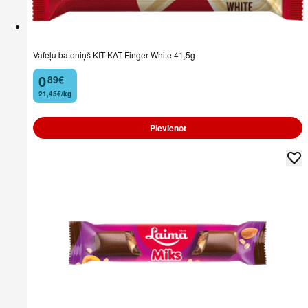
Vafeļu batoniņš KIT KAT Finger White 41,5g
0
89
€
.
21,45€/kg
Pievienot