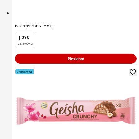
Batoniņš BOUNTY 57g
1
39
€
.
24,39€/kg
Pievienot