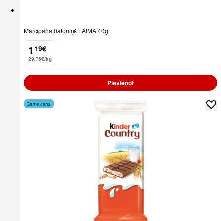
Marcipāna batoniņš LAIMA 40g
1
19
€
.
29,75€/kg
Pievienot