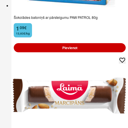
Šokolādes batoniņš ar pārsteigumu PAW PATROL 80g
1
09
€
.
13,63€/kg
Pievienot