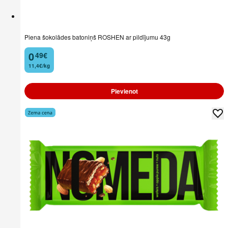
Piena šokolādes batoniņš ROSHEN ar pildījumu 43g
0
49
€
.
11,4€/kg
Pievienot