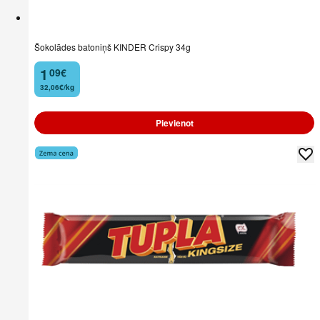
Šokolādes batoniņš KINDER Crispy 34g
1
09
€
.
32,06€/kg
Pievienot