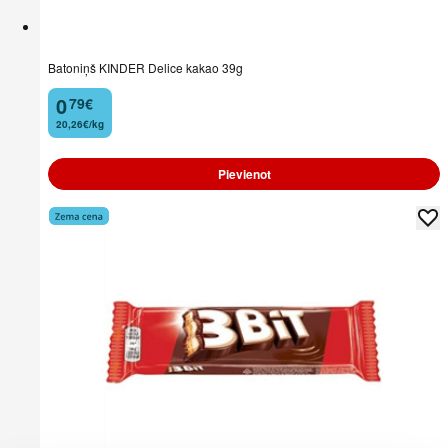
Batoniņš KINDER Delice kakao 39g
0
79
€
.
20,26€/kg
Pievienot