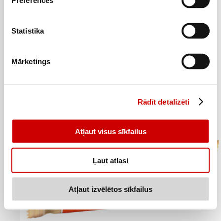
Preferences
Statistika
Batoniņš MANIJA ar lazdu riekstiem 49g
0
69
€
.
Mārketings
14,08€/kg
Pievienot
Rādīt detalizēti
Atļaut visus sīkfailus
Ļaut atlasi
Atļaut izvēlētos sīkfailus