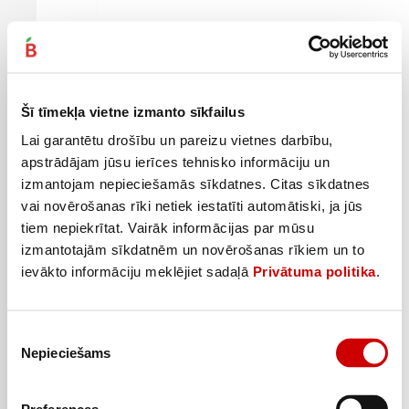
Batoniņš 3BIT XXL 46g
0
69
€
.
Šī tīmekļa vietne izmanto sīkfailus
15€/kg
Lai garantētu drošību un pareizu vietnes darbību,
Pievienot
apstrādājam jūsu ierīces tehnisko informāciju un
izmantojam nepieciešamās sīkdatnes. Citas sīkdatnes
vai novērošanas rīki netiek iestatīti automātiski, ja jūs
tiem nepiekrītat. Vairāk informācijas par mūsu
izmantotajām sīkdatnēm un novērošanas rīkiem un to
ievākto informāciju meklējiet sadaļā
Privātuma politika
.
Piekrišanas
Nepieciešams
izvēle