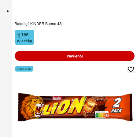
Batoniņš KINDER Bueno 43g
1
19
€
.
27,67€/kg
Pievienot