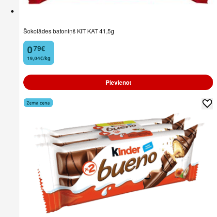
Šokolādes batoniņš KIT KAT 41,5g
0
79
€
.
19,04€/kg
Pievienot