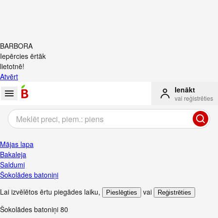
BARBORA
Iepērcies ērtāk
lietotnē!
Atvērt
Ienākt
vai reģistrēties
Mājas lapa
Bakaleja
Saldumi
Šokolādes batoniņi
Lai izvēlētos ērtu piegādes laiku
,
vai
Pieslēgties
Reģistrēties
Šokolādes batoniņi
80