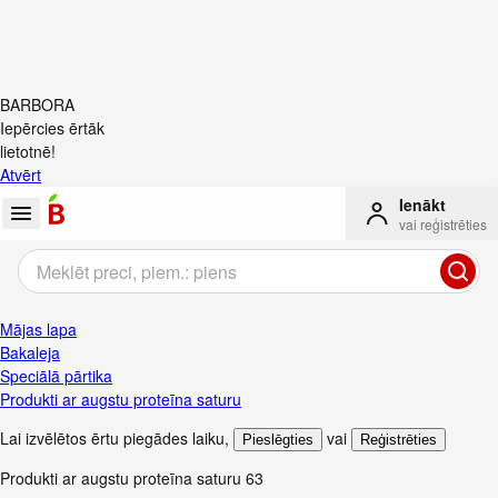
BARBORA
Iepērcies ērtāk
lietotnē!
Atvērt
Ienākt
vai reģistrēties
Mājas lapa
Bakaleja
Speciālā pārtika
Produkti ar augstu proteīna saturu
Lai izvēlētos ērtu piegādes laiku
,
vai
Pieslēgties
Reģistrēties
Produkti ar augstu proteīna saturu
63