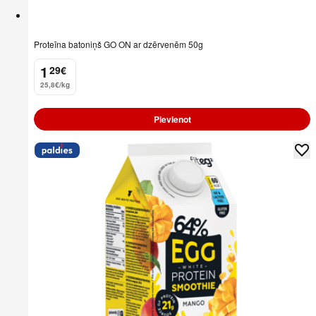
Proteīna batoniņš GO ON ar dzērvenēm 50g
1
29
€
.
25,8€/kg
Pievienot