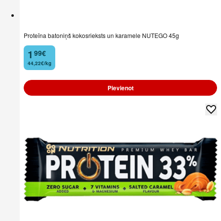
Proteīna batoniņš kokosrieksts un karamele NUTEGO 45g
1
99
€
.
44,22€/kg
Pievienot