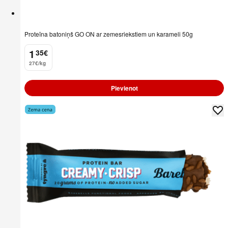
Proteīna batoniņš GO ON ar zemesriekstiem un karameli 50g
1
35
€
.
27€/kg
Pievienot