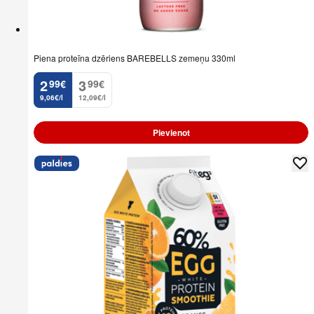
Piena proteīna dzēriens BAREBELLS zemeņu 330ml
2
3
99
€
99
€
.
.
9,06€/l
12,09€/l
Pievienot