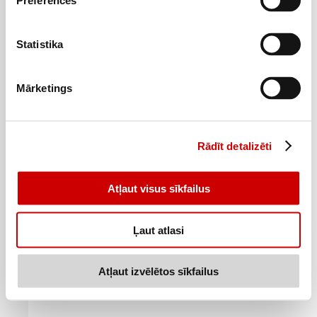
Preferences
Statistika
Proteīna batoniņš GO ON ar zemeņu Panna Cotta 33% 50g
1
89
€
.
Mārketings
37,8€/kg
Pievienot
Rādīt detalizēti
Atļaut visus sīkfailus
Ļaut atlasi
Atļaut izvēlētos sīkfailus