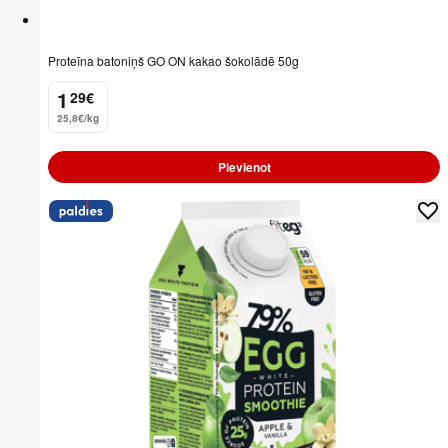
Proteīna batoniņš GO ON kakao šokolādē 50g
1
29
€
.
25,8€/kg
Pievienot