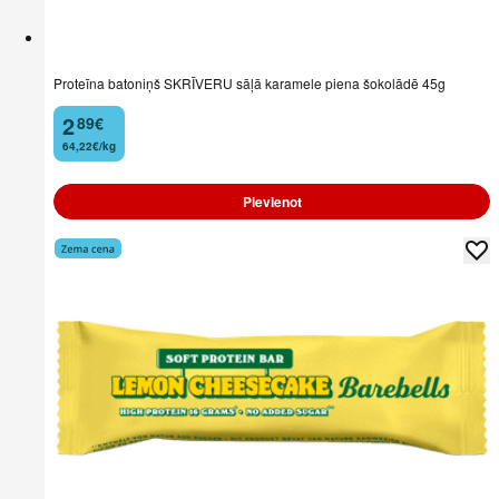
Proteīna batoniņš SKRĪVERU sāļā karamele piena šokolādē 45g
2
89
€
.
64,22€/kg
Pievienot