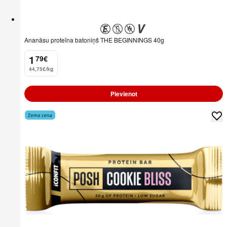
Ananāsu proteīna batoniņš THE BEGINNINGS 40g
1
79
€
.
44,75€/kg
Pievienot