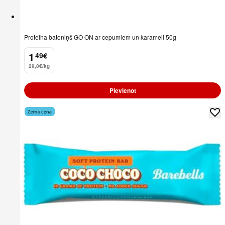
Proteīna batoniņš GO ON ar cepumiem un karameli 50g
1
49
€
.
29,8€/kg
Pievienot