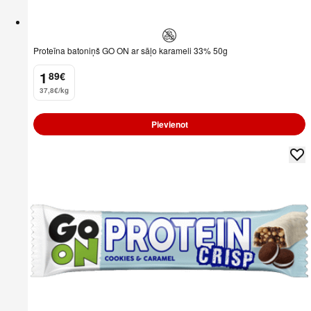
Proteīna batoniņš GO ON ar sāļo karameli 33% 50g
1
89
€
.
37,8€/kg
Pievienot