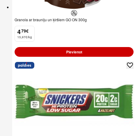
Granola ar brauniju un ķiršiem GO ON 300g
4
79
€
.
15,97€/kg
Pievienot