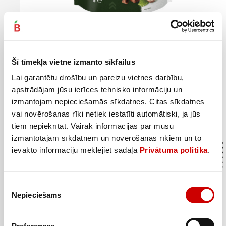
Granola ar šokolādi un riekstiem GO ON 300g
4
79
€
.
Šī tīmekļa vietne izmanto sīkfailus
15,97€/kg
Lai garantētu drošību un pareizu vietnes darbību,
Pievienot
apstrādājam jūsu ierīces tehnisko informāciju un
izmantojam nepieciešamās sīkdatnes. Citas sīkdatnes
vai novērošanas rīki netiek iestatīti automātiski, ja jūs
tiem nepiekrītat. Vairāk informācijas par mūsu
izmantotajām sīkdatnēm un novērošanas rīkiem un to
ievākto informāciju meklējiet sadaļā
Privātuma politika
.
Piekrišanas
Nepieciešams
izvēle