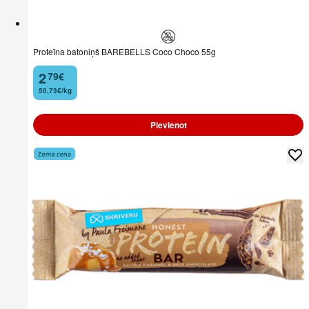
Proteīna batoniņš BAREBELLS Coco Choco 55g
2
79
€
.
50,73€/kg
Pievienot