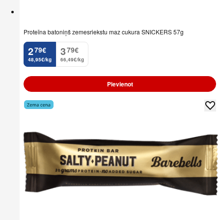
Proteīna batoniņš zemesriekstu maz cukura SNICKERS 57g
2
3
79
€
79
€
.
.
48,95€/kg
66,49€/kg
Pievienot