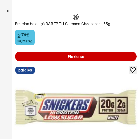
Proteīna batoniņš BAREBELLS Lemon Cheesecake 55g
2
79
€
.
50,73€/kg
Pievienot