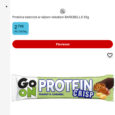
Proteīna batoniņš ar sāļiem riekstiem BAREBELLS 55g
2
79
€
.
50,73€/kg
Pievienot