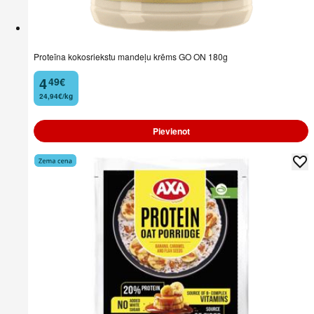
Proteīna kokosriekstu mandeļu krēms GO ON 180g
4
49
€
.
24,94€/kg
Pievienot