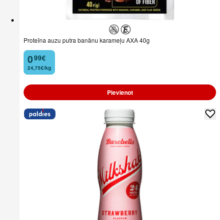
Proteīna auzu putra banānu karameļu AXA 40g
0
99
€
.
24,75€/kg
Pievienot