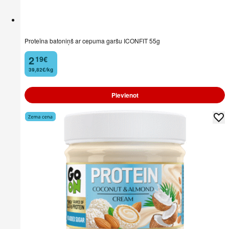
Proteīna batoniņš ar cepuma garšu ICONFIT 55g
2
19
€
.
39,82€/kg
Pievienot