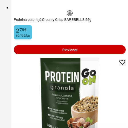
Proteīna batoniņš Creamy Crisp BAREBELLS 55g
2
79
€
.
50,73€/kg
Pievienot