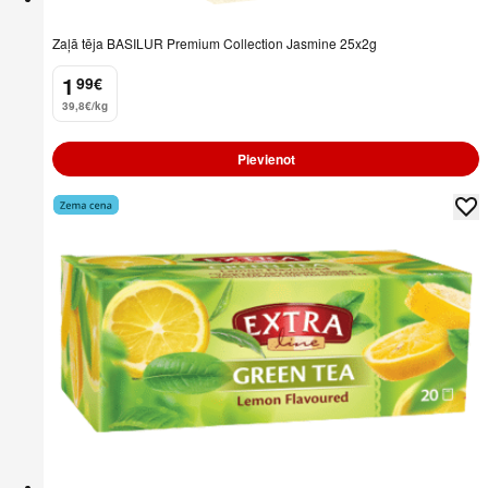
Zaļā tēja BASILUR Premium Collection Jasmine 25x2g
1
99
€
.
39,8€/kg
Pievienot