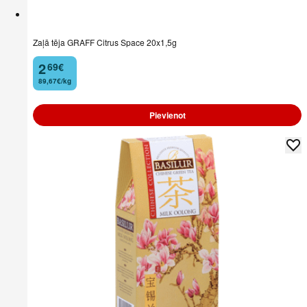
Zaļā tēja GRAFF Citrus Space 20x1,5g
2
69
€
.
89,67€/kg
Pievienot