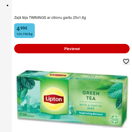
Zaļā tēja TWININGS ar citronu garšu 25x1,6g
4
99
€
.
124,75€/kg
Pievienot