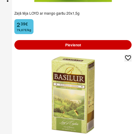
Zaļā tēja LOYD ar mango garšu 20x1,5g
2
39
€
.
79,67€/kg
Pievienot