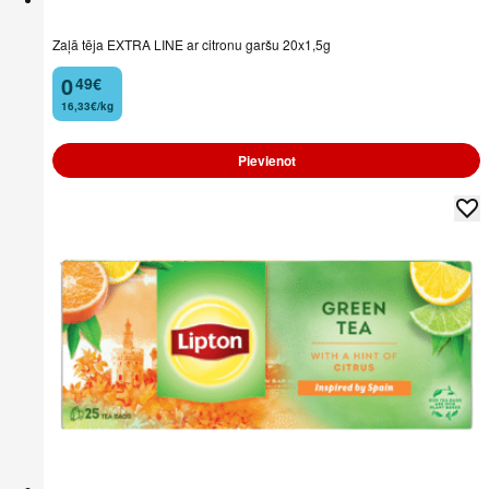
Zaļā tēja EXTRA LINE ar citronu garšu 20x1,5g
0
49
€
.
16,33€/kg
Pievienot