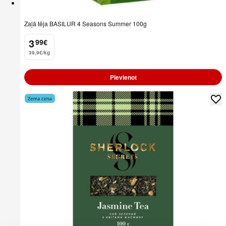
Zaļā tēja BASILUR 4 Seasons Summer 100g
3
99
€
.
39,9€/kg
Pievienot