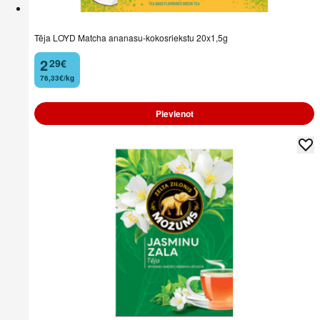
Tēja LOYD Matcha ananasu-kokosriekstu 20x1,5g
2
29
€
.
76,33€/kg
Pievienot