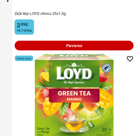
Zaļā tēja LOYD citronu 25x1,5g
2
09
€
.
55,73€/kg
Pievienot