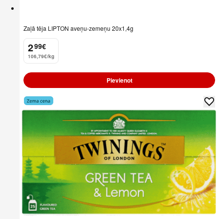
Zaļā tēja LIPTON aveņu-zemeņu 20x1,4g
2
99
€
.
106,79€/kg
Pievienot