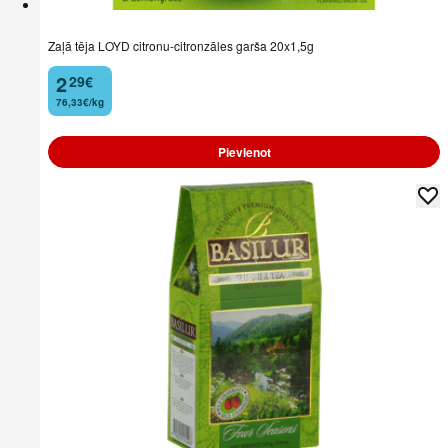
Zaļā tēja LOYD citronu-citronzāles garša 20x1,5g
2
29
€
.
76,33€/kg
Pievienot