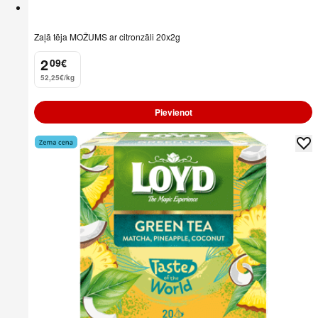
Zaļā tēja MOŽUMS ar citronzāli 20x2g
2
09
€
.
52,25€/kg
Pievienot