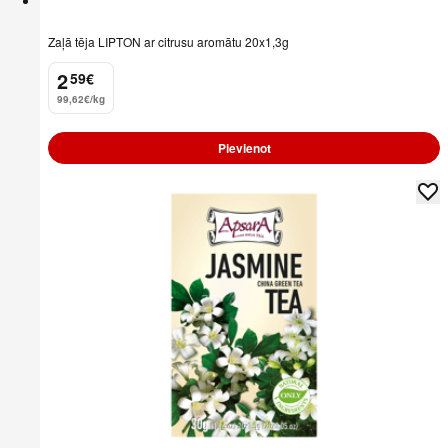
Zaļā tēja LIPTON ar citrusu aromātu 20x1,3g
2
59
€
.
99,62€/kg
Pievienot