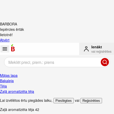
BARBORA
Iepērcies ērtāk
lietotnē!
Atvērt
Ienākt
vai reģistrēties
Mājas lapa
Bakaleja
Tēja
Zaļā aromatizēta tēja
Lai izvēlētos ērtu piegādes laiku
,
vai
Pieslēgties
Reģistrēties
Zaļā aromatizēta tēja
42