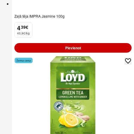
Zaļā tēja IMPRA Jasmine 100g
4
39
€
.
43,9€/kg
Pievienot