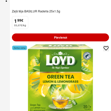
Zaļā tēja BASILUR Radella 25x1.5g
1
99
€
.
53,07€/kg
Pievienot