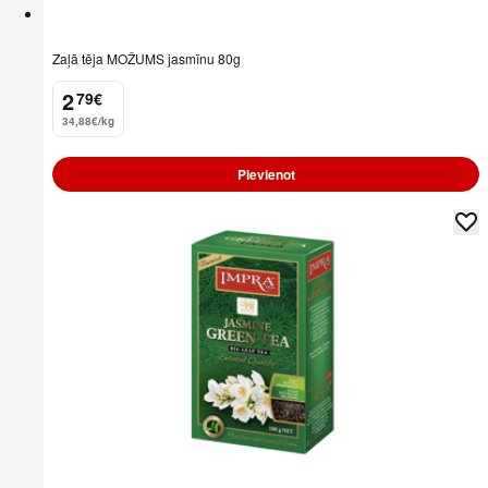
Zaļā tēja MOŽUMS jasmīnu 80g
2
79
€
.
34,88€/kg
Pievienot