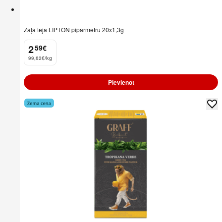
Zaļā tēja LIPTON piparmētru 20x1,3g
2
59
€
.
99,62€/kg
Pievienot