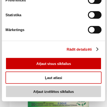
Preferences
Zaļā tēja MOŽUMS piparmētru 20x1.5g
Statistika
0
89
€
.
29,67€/kg
Mārketings
Pievienot
Rādīt detalizēti
Atļaut visus sīkfailus
Ļaut atlasi
Atļaut izvēlētos sīkfailus