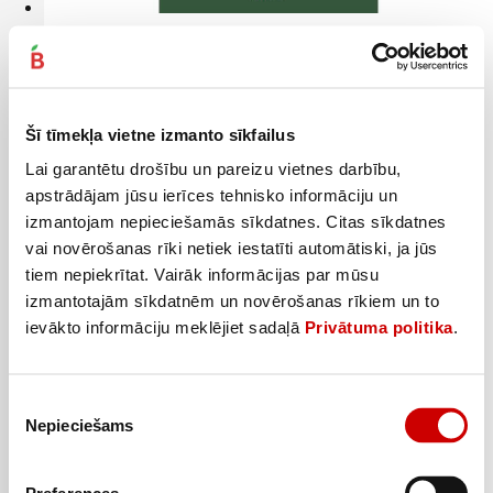
Zaļā tēja SHERLOCK SECRETS Jasmine 100g
2
59
€
.
25,9€/kg
Šī tīmekļa vietne izmanto sīkfailus
Lai garantētu drošību un pareizu vietnes darbību,
Pievienot
apstrādājam jūsu ierīces tehnisko informāciju un
izmantojam nepieciešamās sīkdatnes. Citas sīkdatnes
vai novērošanas rīki netiek iestatīti automātiski, ja jūs
tiem nepiekrītat. Vairāk informācijas par mūsu
izmantotajām sīkdatnēm un novērošanas rīkiem un to
ievākto informāciju meklējiet sadaļā
Privātuma politika
.
Piekrišanas
Nepieciešams
izvēle