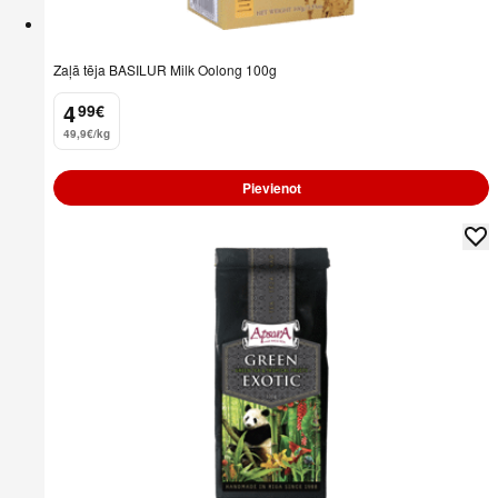
Zaļā tēja BASILUR Milk Oolong 100g
4
99
€
.
49,9€/kg
Pievienot