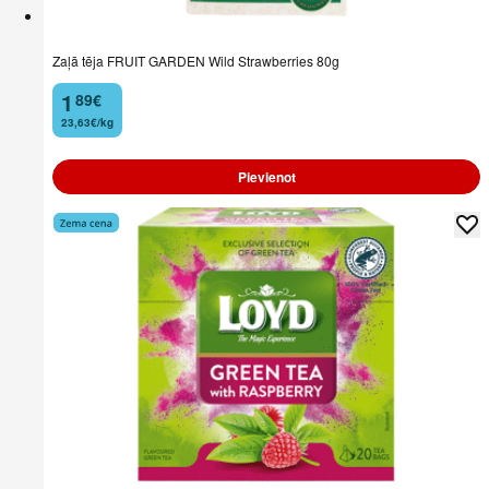
Zaļā tēja FRUIT GARDEN Wild Strawberries 80g
1
89
€
.
23,63€/kg
Pievienot