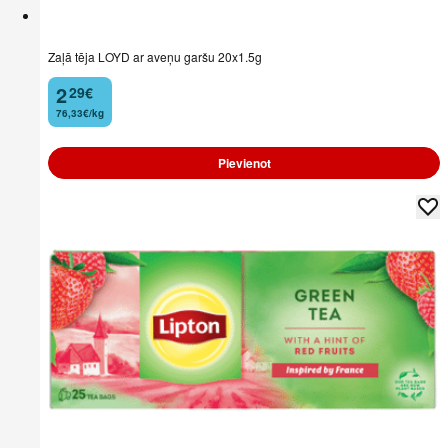
Zaļā tēja LOYD ar aveņu garšu 20x1.5g
2
29
€
.
76,33€/kg
Pievienot