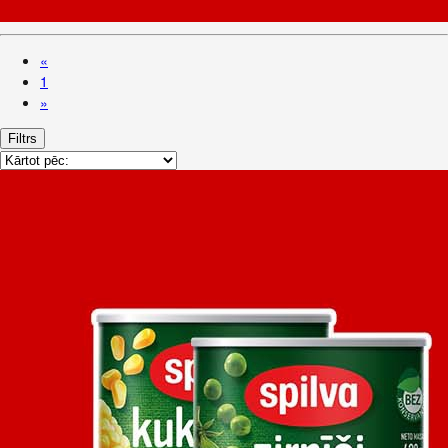
«
1
»
Filtrs