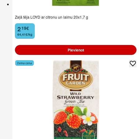
Zaļā tēja LOYD ar citronu un laimu 20x1,7 g
2
19
€
.
64,41€/kg
Pievienot