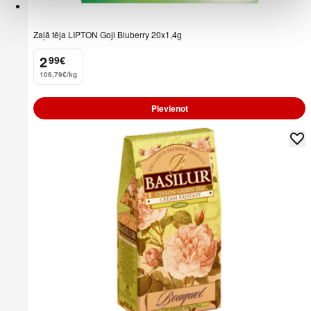
Zaļā tēja LIPTON Goji Bluberry 20x1,4g
2
99
€
.
106,79€/kg
Pievienot