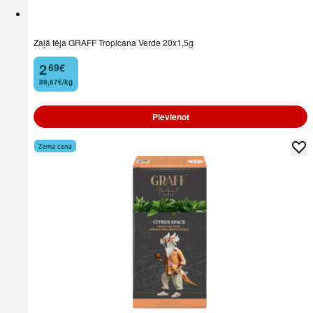
Zaļā tēja GRAFF Tropicana Verde 20x1,5g
2
69
€
.
89,67€/kg
Pievienot