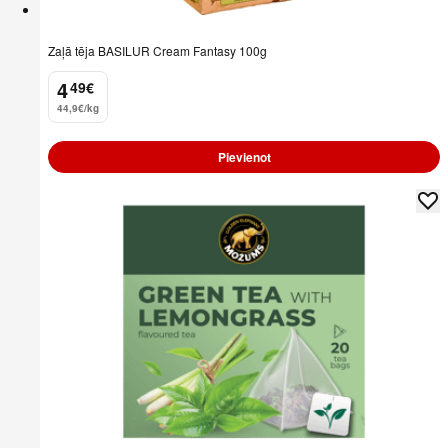
Zaļā tēja BASILUR Cream Fantasy 100g
4
49
€
.
44,9€/kg
Pievienot