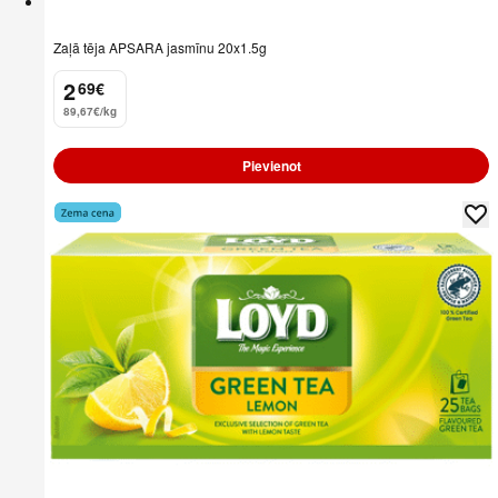
Zaļā tēja APSARA jasmīnu 20x1.5g
2
69
€
.
89,67€/kg
Pievienot