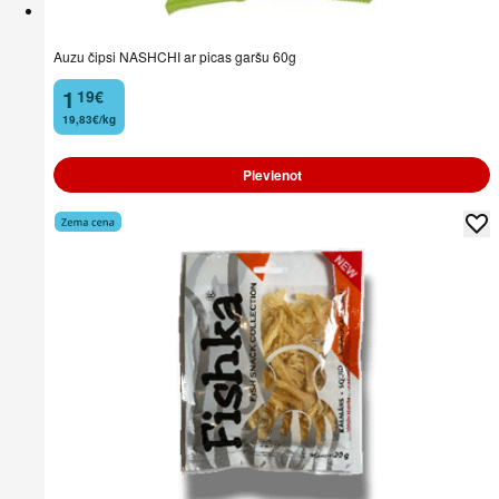
Auzu čipsi NASHCHI ar picas garšu 60g
1
19
€
.
19,83€/kg
Pievienot