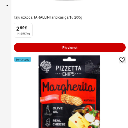
Itāļu uzkoda TARALLINI ar picas garšu 200g
2
99
€
.
14,95€/kg
Pievienot