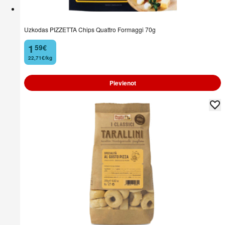
Uzkodas PIZZETTA Chips Quattro Formaggi 70g
1
59
€
.
22,71€/kg
Pievienot