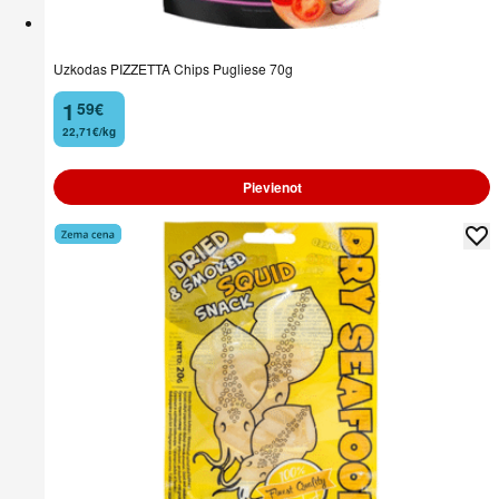
Uzkodas PIZZETTA Chips Pugliese 70g
1
59
€
.
22,71€/kg
Pievienot