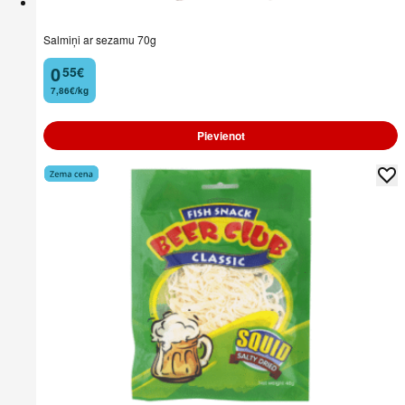
Salmiņi ar sezamu 70g
0
55
€
.
7,86€/kg
Pievienot