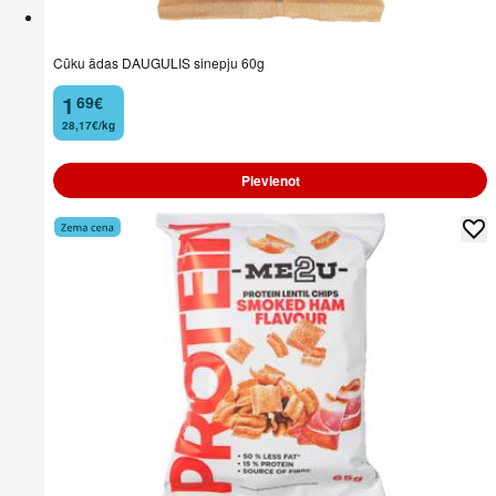
Cūku ādas DAUGULIS sinepju 60g
1
69
€
.
28,17€/kg
Pievienot