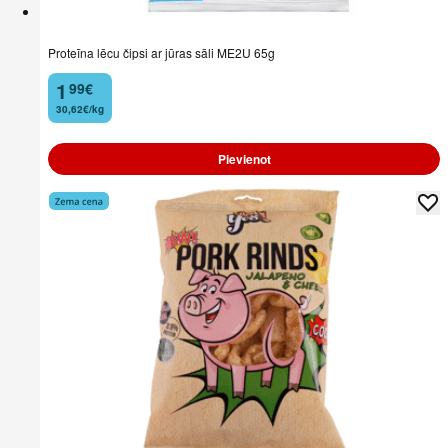
Proteīna lēcu čipsi ar jūras sāli ME2U 65g
1
99
€
.
30,62€/kg
Pievienot