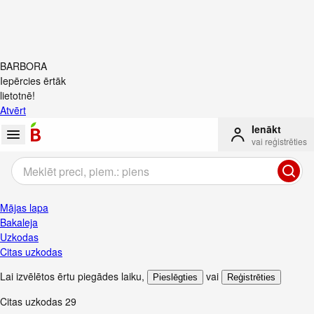
BARBORA
Iepērcies ērtāk
lietotnē!
Atvērt
Ienākt
vai reģistrēties
Mājas lapa
Bakaleja
Uzkodas
Citas uzkodas
Lai izvēlētos ērtu piegādes laiku
,
vai
Pieslēgties
Reģistrēties
Citas uzkodas
29