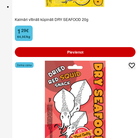
Kalmāri vītināti kūpināti DRY SEAFOOD 20g
1
29
€
.
64,5€/kg
Pievienot