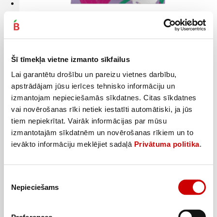
Auzu čipsi NASHCHI ar sīpolu un krējuma garšu 60g
1
19
€
.
19,83€/kg
Šī tīmekļa vietne izmanto sīkfailus
Lai garantētu drošību un pareizu vietnes darbību,
Pievienot
apstrādājam jūsu ierīces tehnisko informāciju un
izmantojam nepieciešamās sīkdatnes. Citas sīkdatnes
vai novērošanas rīki netiek iestatīti automātiski, ja jūs
tiem nepiekrītat. Vairāk informācijas par mūsu
izmantotajām sīkdatnēm un novērošanas rīkiem un to
ievākto informāciju meklējiet sadaļā
Privātuma politika
.
Piekrišanas
Nepieciešams
izvēle