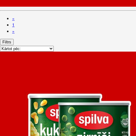
«
1
»
Filtrs