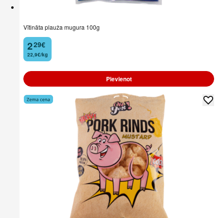
Vītināta plauža mugura 100g
2
29
€
.
22,9€/kg
Pievienot