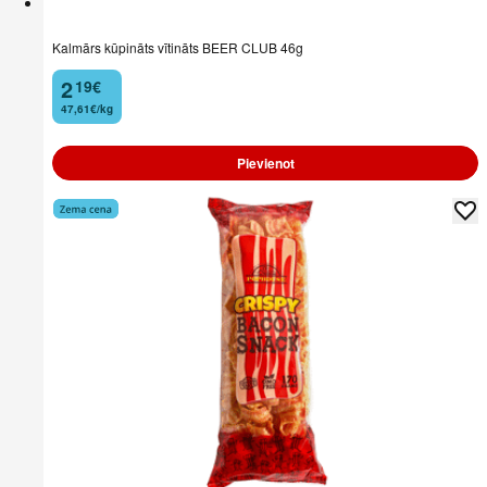
Kalmārs kūpināts vītināts BEER CLUB 46g
2
19
€
.
47,61€/kg
Pievienot