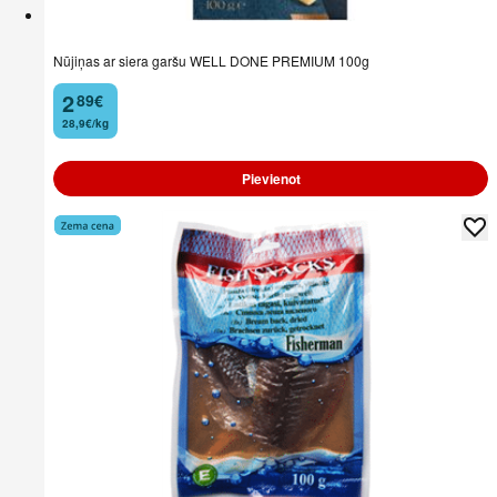
Nūjiņas ar siera garšu WELL DONE PREMIUM 100g
2
89
€
.
28,9€/kg
Pievienot