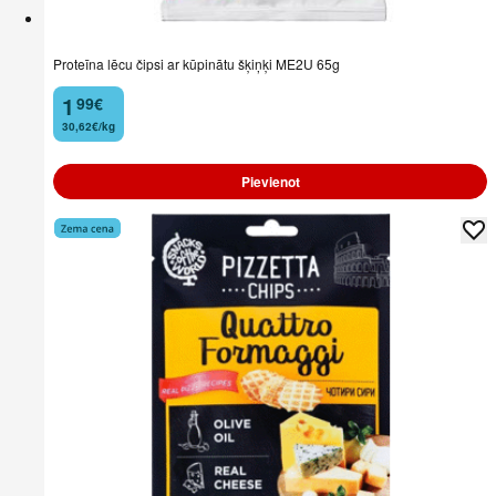
Proteīna lēcu čipsi ar kūpinātu šķiņķi ME2U 65g
1
99
€
.
30,62€/kg
Pievienot