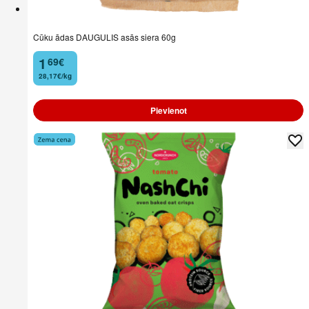
Cūku ādas DAUGULIS asās siera 60g
1
69
€
.
28,17€/kg
Pievienot