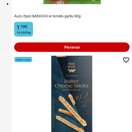
Auzu čipsi NASHCHI ar tomātu garšu 60g
1
19
€
.
19,83€/kg
Pievienot