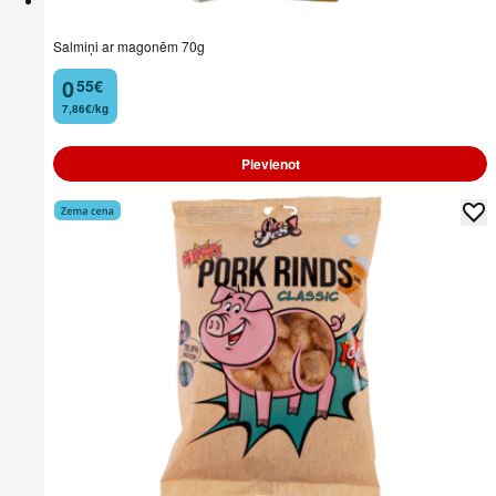
Salmiņi ar magonēm 70g
0
55
€
.
7,86€/kg
Pievienot