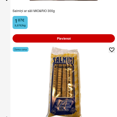
Salmiņi ar sāli MIO&RIO 300g
1
07
€
.
3,57€/kg
Pievienot