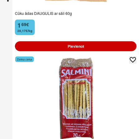
Cūku ādas DAUGULIS ar sāli 60g
1
69
€
.
28,17€/kg
Pievienot