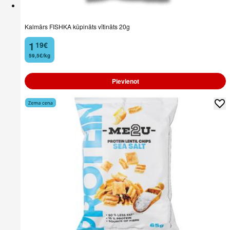
Kalmārs FISHKA kūpināts vītināts 20g
1
19
€
.
59,5€/kg
Pievienot