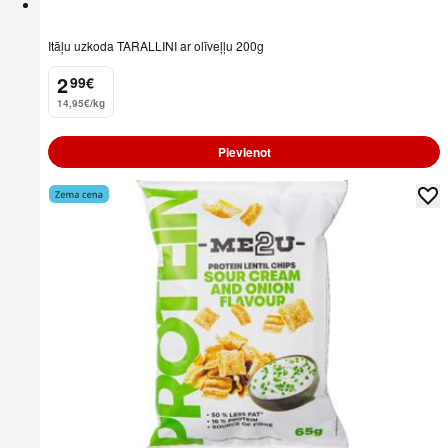
Itāļu uzkoda TARALLINI ar olīveļļu 200g
2
99
€
.
14,95€/kg
Pievienot