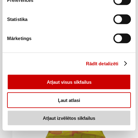
Preferences
Stavrida sālīta žāvēta BEER CLUB 36g
Statistika
1
29
€
.
35,83€/kg
Mārketings
Pievienot
Rādīt detalizēti
Atļaut visus sīkfailus
Ļaut atlasi
Atļaut izvēlētos sīkfailus