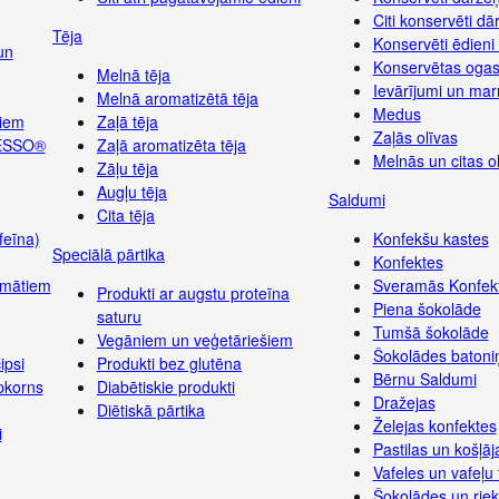
Citi konservēti dā
Tēja
Konservēti ēdieni
un
Konservētas ogas
Melnā tēja
Ievārījumi un ma
Melnā aromatizētā tēja
Medus
iem
Zaļā tēja
Zaļās olīvas
RESSO®
Zaļā aromatizēta tēja
Melnās un citas o
Zāļu tēja
Augļu tēja
Saldumi
Cita tēja
feīna)
Konfekšu kastes
Speciālā pārtika
Konfektes
omātiem
Sveramās Konfek
Produkti ar augstu proteīna
Piena šokolāde
saturu
Tumšā šokolāde
Vegāniem un veģetāriešiem
Šokolādes batoniņ
ipsi
Produkti bez glutēna
Bērnu Saldumi
pkorns
Diabētiskie produkti
Dražejas
Diētiskā pārtika
Želejas konfektes
i
Pastilas un košļā
Vafeles un vafeļu 
Šokolādes un riek