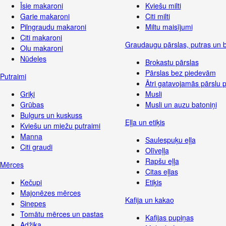
Īsie makaroni
Kviešu milti
Garie makaroni
Citi milti
Pilngraudu makaroni
Miltu maisījumi
Citi makaroni
Graudaugu pārslas, putras un b
Olu makaroni
Nūdeles
Brokastu pārslas
Pārslas bez piedevām
Putraimi
Ātri gatavojamās pārslu 
Griķi
Musli
Grūbas
Musli un auzu batoniņi
Bulgurs un kuskuss
Eļļa un etiķis
Kviešu un miežu putraimi
Manna
Saulespuķu eļļa
Citi graudi
Olīveļļa
Rapšu eļļa
Mērces
Citas eļļas
Kečupi
Etiķis
Majonēzes mērces
Kafija un kakao
Sinepes
Tomātu mērces un pastas
Kafijas pupiņas
Adžika