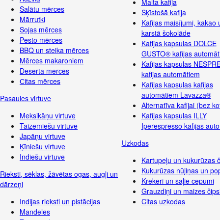
Malta kafija
Salātu mērces
Šķīstošā kafija
Mārrutki
Kafijas maisījumi, kakao 
Sojas mērces
karstā šokolāde
Pesto mērces
Kafijas kapsulas DOLCE
BBQ un steika mērces
GUSTO® kafijas automāt
Mērces makaroniem
Kafijas kapsulas NESP
Deserta mērces
kafijas automātiem
Сitas mērces
Kafijas kapsulas kafijas
automātiem Lavazza®
Pasaules virtuve
Alternatīva kafijai (bez ko
Meksikāņu virtuve
Kafijas kapsulas ILLY
Taizemiešu virtuve
Iperespresso kafijas aut
Japāņu virtuve
Uzkodas
Ķīniešu virtuve
Indiešu virtuve
Kartupeļu un kukurūzas č
Kukurūzas nūjiņas un po
Rieksti, sēklas, žāvētas ogas, augļi un
Krekeri un sāļie cepumi
dārzeņi
Grauzdiņi un maizes čips
Indijas rieksti un pistācijas
Citas uzkodas
Mandeles