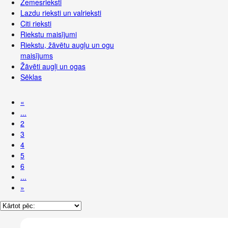
Zemesrieksti
Lazdu rieksti un valrieksti
Citi rieksti
Riekstu maisījumi
Riekstu, žāvētu augļu un ogu
maisījums
Žāvēti augļi un ogas
Sēklas
«
...
2
3
4
5
6
...
»