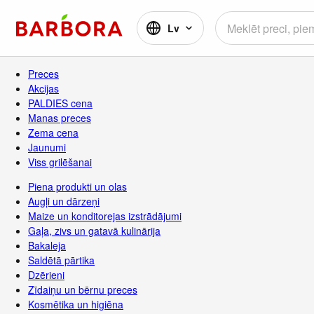
Lv
Preces
Akcijas
PALDIES cena
Manas preces
Zema cena
Jaunumi
Viss grilēšanai
Piena produkti un olas
Augļi un dārzeņi
Maize un konditorejas izstrādājumi
Gaļa, zivs un gatavā kulinārija
Bakaleja
Saldētā pārtika
Dzērieni
Zīdaiņu un bērnu preces
Kosmētika un higiēna