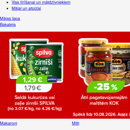
Viss tīrīšanai un mājdzīvniekiem
Mājai un atpūtai
Mājas lapa
Bakaleja
Makaroni
Milti