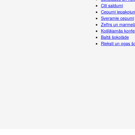
Citi saldumi
Cepumi iepakoju
Sveramie cepumi
Zefīrs un marmel
Košļājamās konfe
Baltā šokolāde
Rieksti un ogas š