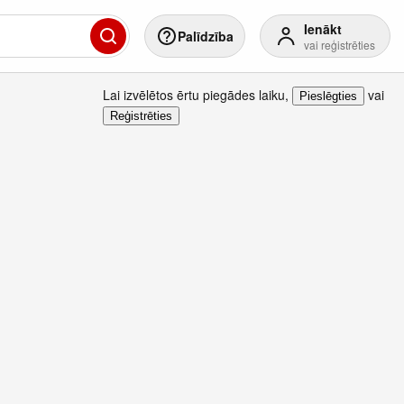
Ienākt
Palīdzība
vai reģistrēties
Lai izvēlētos ērtu piegādes laiku
,
vai
Pieslēgties
Reģistrēties