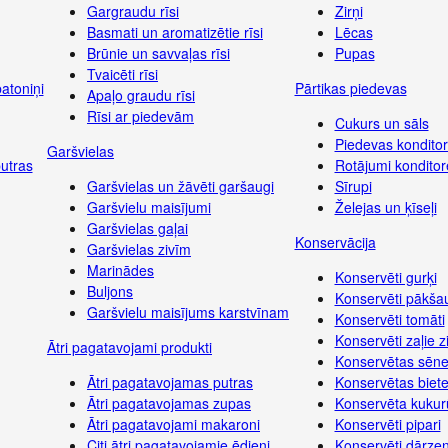
Gargraudu rīsi
Zirņi
Basmati un aromatizētie rīsi
Lēcas
Brūnie un savvaļas rīsi
Pupas
Tvaicēti rīsi
atoniņi
Pārtikas piedevas
Apaļo graudu rīsi
Rīsi ar piedevām
Cukurs un sāls
Piedevas konditor
Garšvielas
putras
Rotājumi konditor
Garšvielas un žāvēti garšaugi
Sīrupi
Garšvielu maisījumi
Želejas un ķīseļi
Garšvielas gaļai
Konservācija
Garšvielas zivīm
Marinādes
Konservēti gurķi
Buljons
Konservēti pākša
Garšvielu maisījums karstvīnam
Konservēti tomāti
Konservēti zaļie zi
Ātri pagatavojami produkti
Konservētas sēn
Ātri pagatavojamas putras
Konservētas biet
Ātri pagatavojamas zupas
Konservēta kukur
Ātri pagatavojami makaroni
Konservēti pipari
Citi ātri pagatavojamie ēdieni
Konservēti dārze