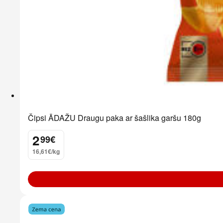
Čipsi ĀDAŽU Draugu paka ar šašlika garšu 180g
2
99
€
.
16,61€/kg