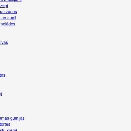
rzeņi
 un zupas
 un augļi
rmelādes
līvas
tes
i
jamās gumijas
tortes
stu krēmi