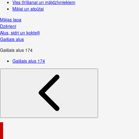
Viss tīrīšanai un mājdzīvniekiem
Mājai un atpūtai
Mājas lapa
Dzērieni
Alus, sidri un kokteiļi
Gaišais alus
Gaišais alus
174
Gaišais alus
174