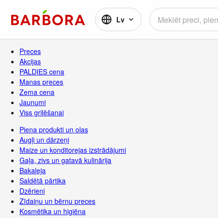
Lv
Preces
Akcijas
PALDIES cena
Manas preces
Zema cena
Jaunumi
Viss grilēšanai
Piena produkti un olas
Augļi un dārzeņi
Maize un konditorejas izstrādājumi
Gaļa, zivs un gatavā kulinārija
Bakaleja
Saldētā pārtika
Dzērieni
Zīdaiņu un bērnu preces
Kosmētika un higiēna