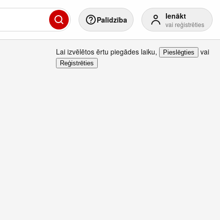
Ienākt
Palīdzība
vai reģistrēties
Lai izvēlētos ērtu piegādes laiku
,
vai
Pieslēgties
Reģistrēties