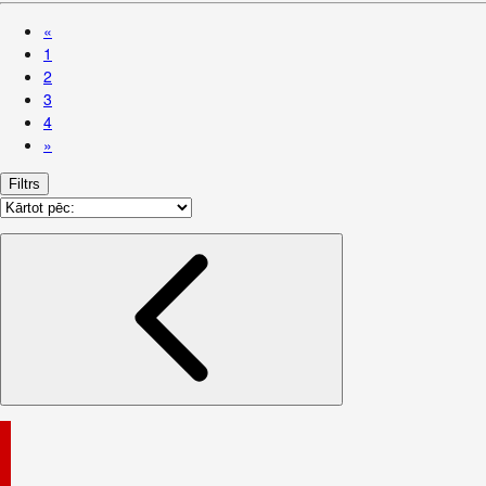
«
1
2
3
4
»
Filtrs