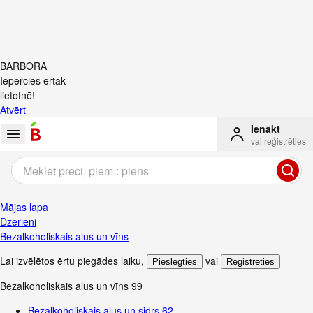
BARBORA
Iepērcies ērtāk
lietotnē!
Atvērt
Ienākt
vai reģistrēties
Mājas lapa
Dzērieni
Bezalkoholiskais alus un vīns
Lai izvēlētos ērtu piegādes laiku
,
vai
Pieslēgties
Reģistrēties
Bezalkoholiskais alus un vīns
99
Bezalkoholiskais alus un sidrs
62