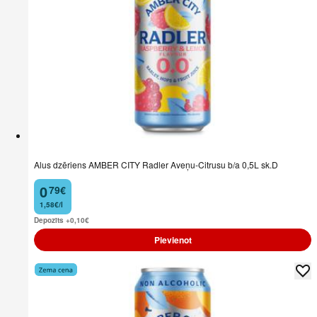
Alus dzēriens AMBER CITY Radler Aveņu-Citrusu b/a 0,5L sk.D
0
79
€
.
1,58€/l
Depozīts +0,10
€
Pievienot