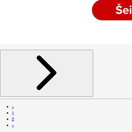
«
1
2
»