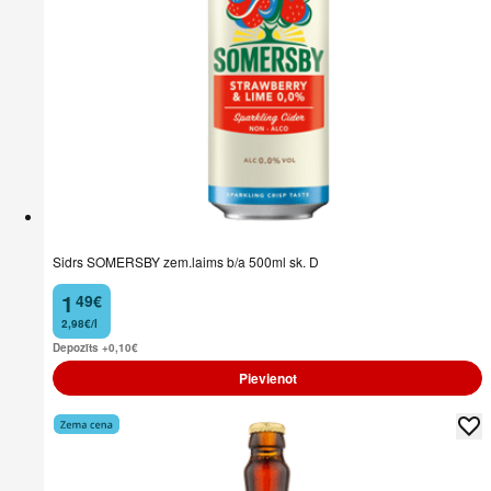
Sidrs SOMERSBY zem.laims b/a 500ml sk. D
1
49
€
.
2,98€/l
Depozīts +0,10
€
Pievienot