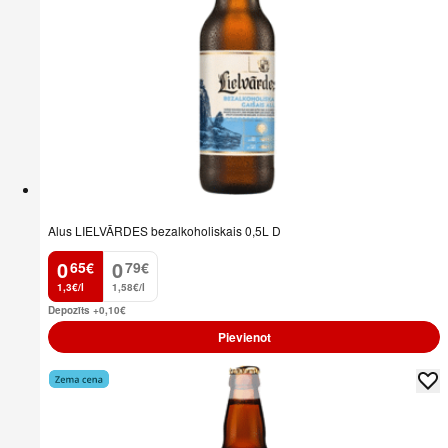
Alus LIELVĀRDES bezalkoholiskais 0,5L D
0
0
65
€
79
€
.
.
1,3€/l
1,58€/l
Depozīts +0,10
€
Pievienot