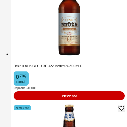
Bezalk.alus CĒSU BRŪŽA nefiltr.0%500ml D
0
79
€
.
1,58€/l
Depozīts +0,10
€
Pievienot