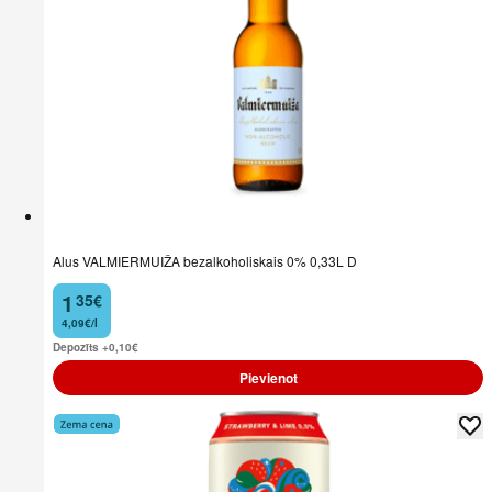
Alus VALMIERMUIŽA bezalkoholiskais 0% 0,33L D
1
35
€
.
4,09€/l
Depozīts +0,10
€
Pievienot