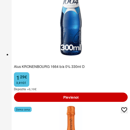
Alus KRONENBOURG 1664 b/a 0% 330ml D
1
29
€
.
3,91€/l
Depozīts +0,10
€
Pievienot