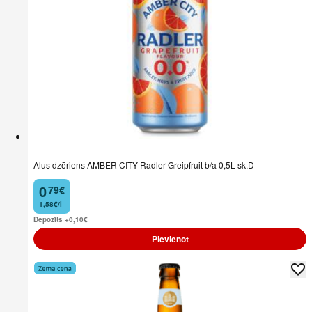
Alus dzēriens AMBER CITY Radler Greipfruit b/a 0,5L sk.D
0
79
€
.
1,58€/l
Depozīts +0,10
€
Pievienot