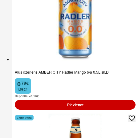
Alus dzēriens AMBER CITY Radler Mango b/a 0,5L sk.D
0
79
€
.
1,58€/l
Depozīts +0,10
€
Pievienot