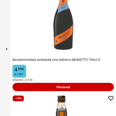
Bezalkoholiskais dzirkstošā vīna dzēriens MIONETTO 750ml D
4
59
€
.
6,12€/l
Depozīts +0,10
€
Pievienot
–18%