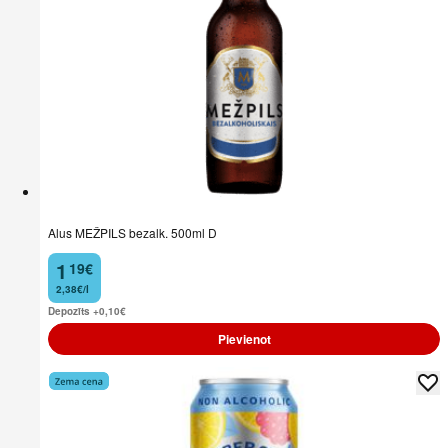
Alus MEŽPILS bezalk. 500ml D
1
19
€
.
2,38€/l
Depozīts +0,10
€
Pievienot