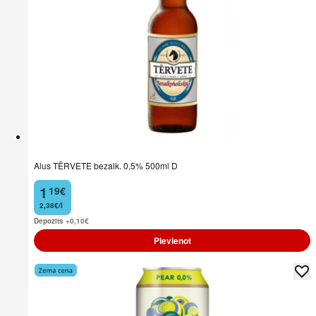
Alus TĒRVETE bezalk. 0,5% 500ml D
1
19
€
.
2,38€/l
Depozīts +0,10
€
Pievienot