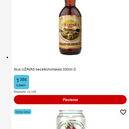
Alus UŽAVAS bezalkoholiskais 330ml D
1
35
€
.
4,09€/l
Depozīts +0,10
€
Pievienot