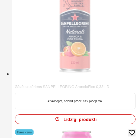
Gāzēts dzēriens SANPELLEGRINO AranciaFico 0,33L D
Atvainojiet, šobrīd prece nav pieejama.
Līdzīgi produkti