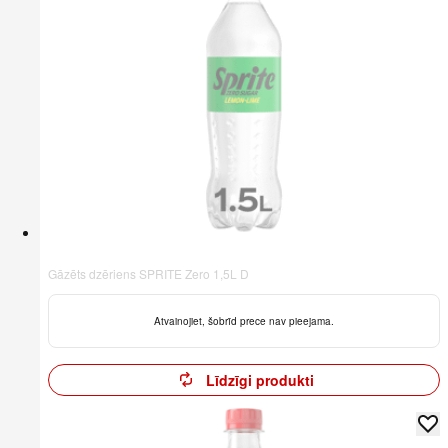
Gāzēts dzēriens SPRITE Zero 1,5L D
Atvainojiet, šobrīd prece nav pieejama.
Līdzīgi produkti