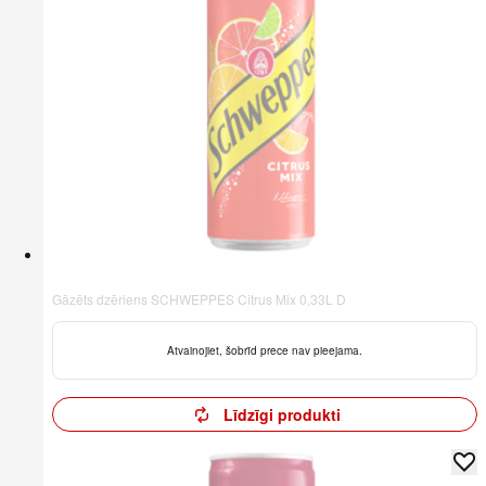
Gāzēts dzēriens SCHWEPPES Citrus Mix 0,33L D
Atvainojiet, šobrīd prece nav pieejama.
Līdzīgi produkti