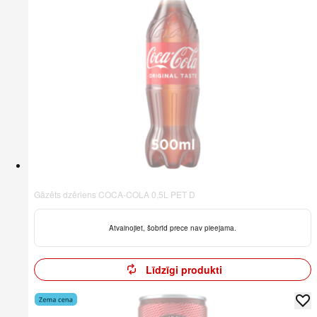
Gāzēts dzēriens COCA-COLA 0,5L PET D
Atvainojiet, šobrīd prece nav pieejama.
Līdzīgi produkti