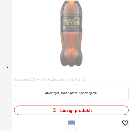
Gāz.dzēr.COCA-COLA Zero Zero 1,5L PET D
Atvainojiet, šobrīd prece nav pieejama.
Līdzīgi produkti