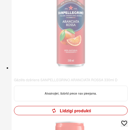
Gāzēts dzēriens SANPELLEGRINO ARANCIATA ROSSA 330ml D
Atvainojiet, šobrīd prece nav pieejama.
Līdzīgi produkti