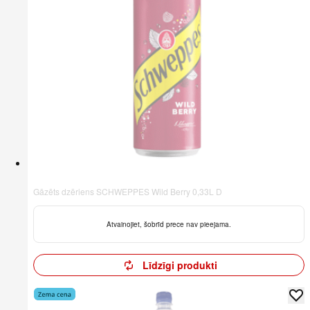
Gāzēts dzēriens SCHWEPPES Wild Berry 0,33L D
Atvainojiet, šobrīd prece nav pieejama.
Līdzīgi produkti