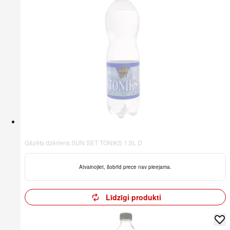
Gāzēts dzēriens SUN SET TONIKS 1,5L D
Atvainojiet, šobrīd prece nav pieejama.
Līdzīgi produkti