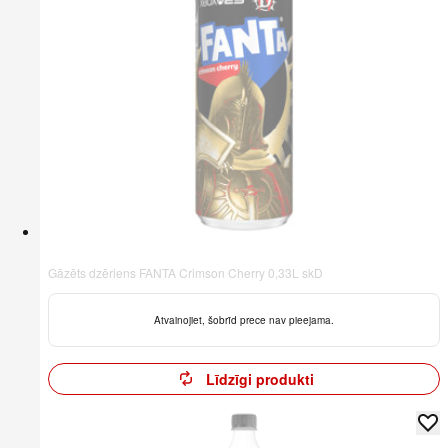
Gāzēts dzēriens FANTA Crimson Cherry 0,33L skD
Atvainojiet, šobrīd prece nav pieejama.
Līdzīgi produkti