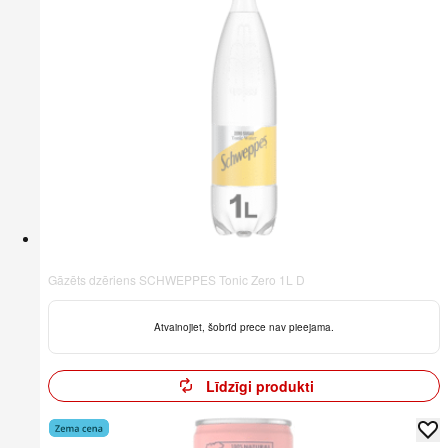
Gāzēts dzēriens SCHWEPPES Tonic Zero 1L D
Atvainojiet, šobrīd prece nav pieejama.
Līdzīgi produkti