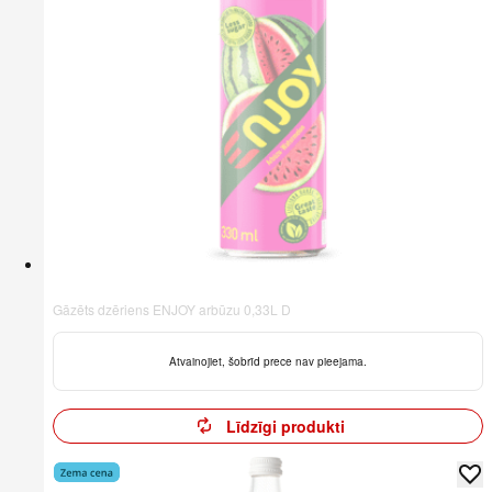
Gāzēts dzēriens ENJOY arbūzu 0,33L D
Atvainojiet, šobrīd prece nav pieejama.
Līdzīgi produkti