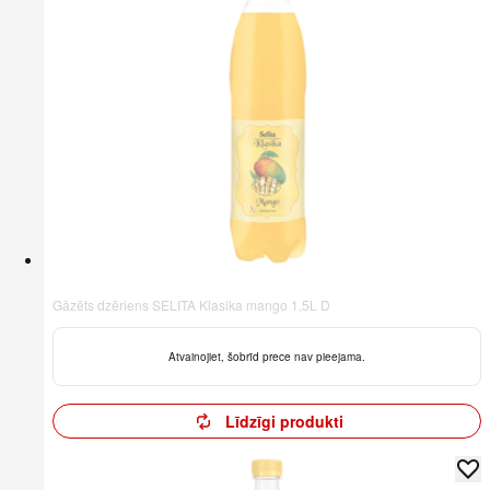
Gāzēts dzēriens SELITA Klasika mango 1,5L D
Atvainojiet, šobrīd prece nav pieejama.
Līdzīgi produkti