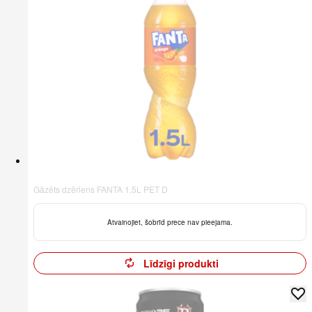
Gāzēts dzēriens FANTA 1,5L PET D
Atvainojiet, šobrīd prece nav pieejama.
Līdzīgi produkti