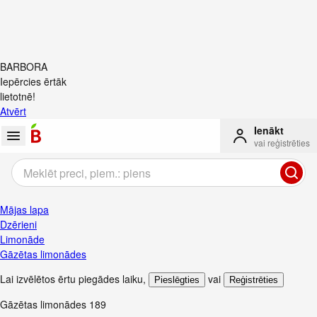
BARBORA
Iepērcies ērtāk
lietotnē!
Atvērt
Ienākt
vai reģistrēties
Mājas lapa
Dzērieni
Limonāde
Gāzētas limonādes
Lai izvēlētos ērtu piegādes laiku
,
vai
Pieslēgties
Reģistrēties
Gāzētas limonādes
189