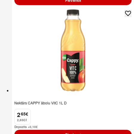
Pievienot
Nektārs CAPPY ābolu VitC 1L D
2
65
€
.
2,65€/l
Depozīts +0,10
€