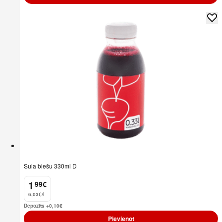
Sula biešu 330ml D
1
99
€
.
6,03€/l
Depozīts +0,10
€
Pievienot