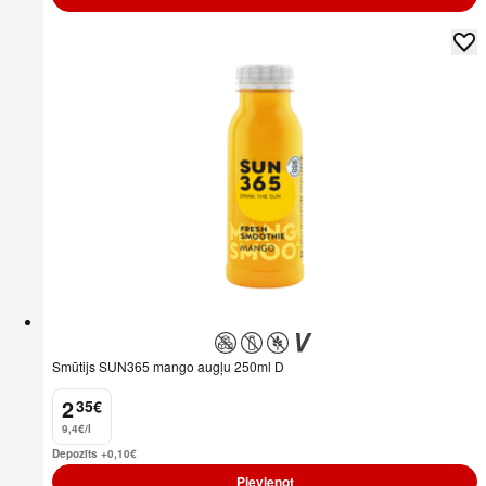
Smūtijs SUN365 mango augļu 250ml D
2
35
€
.
9,4€/l
Depozīts +0,10
€
Pievienot