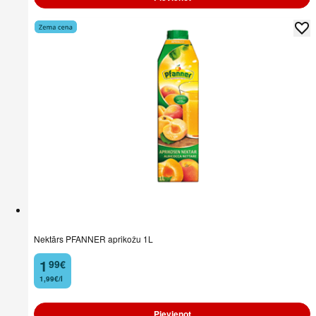
Nektārs PFANNER aprikožu 1L
1
99
€
.
1,99€/l
Pievienot