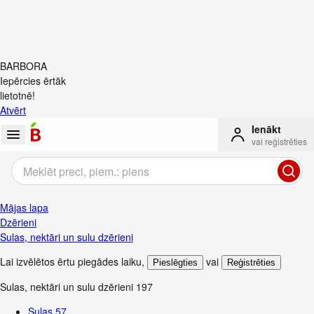
BARBORA
Iepērcies ērtāk
lietotnē!
Atvērt
Ienākt
vai reģistrēties
Mājas lapa
Dzērieni
Sulas, nektāri un sulu dzērieni
Lai izvēlētos ērtu piegādes laiku
,
vai
Pieslēgties
Reģistrēties
Sulas, nektāri un sulu dzērieni
197
Sulas
57