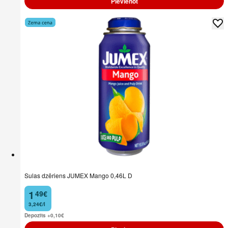
Pievienot
Sulas dzēriens JUMEX Mango 0,46L D
1
49
€
.
3,24€/l
Depozīts +0,10
€