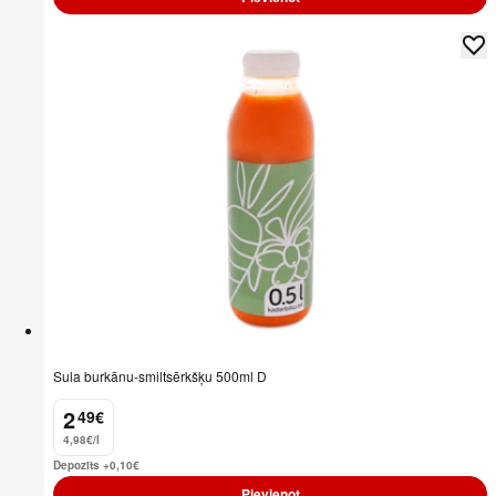
Sula burkānu-smiltsērkšķu 500ml D
2
49
€
.
4,98€/l
Depozīts +0,10
€
Pievienot