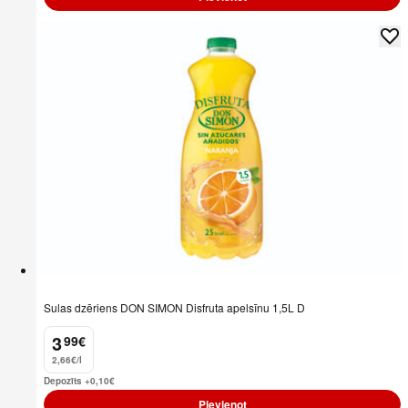
Sulas dzēriens DON SIMON Disfruta apelsīnu 1,5L D
3
99
€
.
2,66€/l
Depozīts +0,10
€
Pievienot