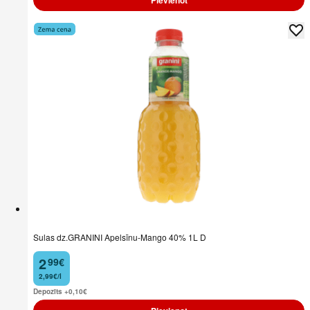
Pievienot
Sulas dz.GRANINI Apelsīnu-Mango 40% 1L D
2
99
€
.
2,99€/l
Depozīts +0,10
€