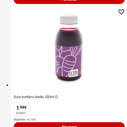
Sula burkānu-biešu 330ml D
1
99
€
.
6,03€/l
Depozīts +0,10
€
Pievienot