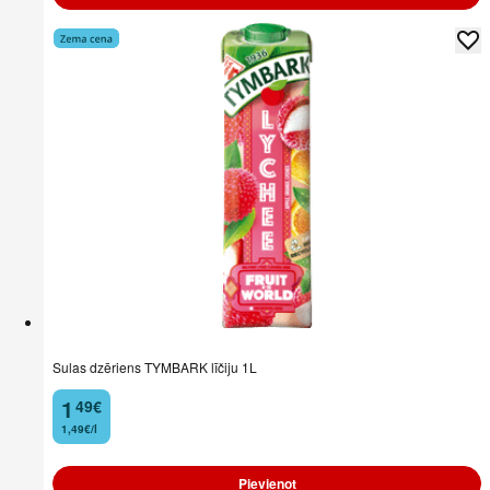
Sulas dzēriens TYMBARK līčiju 1L
1
49
€
.
1,49€/l
Pievienot