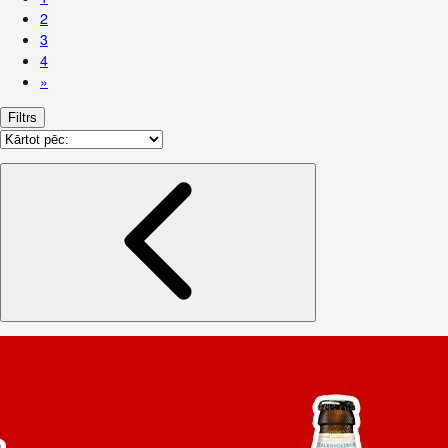
2
3
4
»
Filtrs