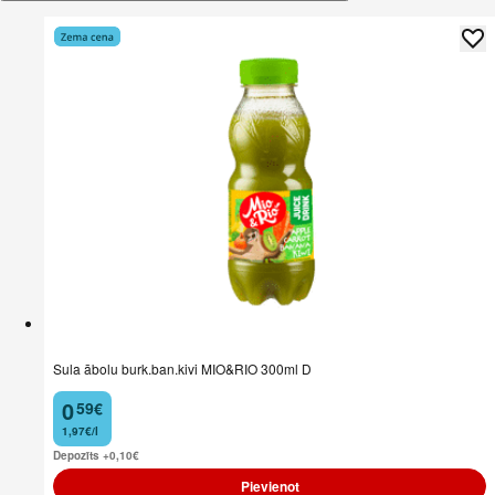
Sula ābolu burk.ban.kivi MIO&RIO 300ml D
0
59
€
.
1,97€/l
Depozīts +0,10
€
Pievienot