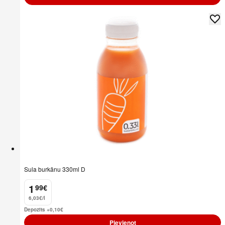
Sula burkānu 330ml D
1
99
€
.
6,03€/l
Depozīts +0,10
€
Pievienot