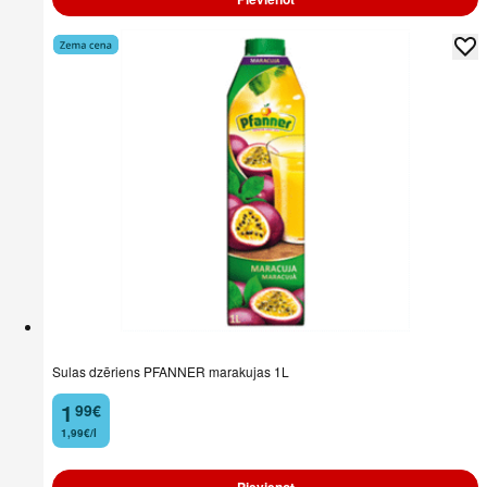
Sulas dzēriens PFANNER marakujas 1L
1
99
€
.
1,99€/l