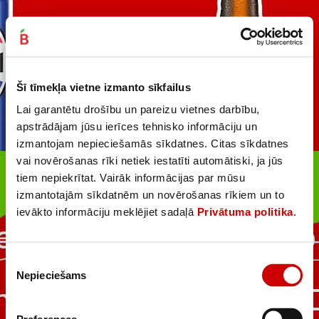
Šī tīmekļa vietne izmanto sīkfailus
Lai garantētu drošību un pareizu vietnes darbību,
apstrādājam jūsu ierīces tehnisko informāciju un
izmantojam nepieciešamās sīkdatnes. Citas sīkdatnes
vai novērošanas rīki netiek iestatīti automātiski, ja jūs
tiem nepiekrītat. Vairāk informācijas par mūsu
izmantotajām sīkdatnēm un novērošanas rīkiem un to
ievākto informāciju meklējiet sadaļā
Privātuma politika
.
Piekrišanas
Nepieciešams
izvēle