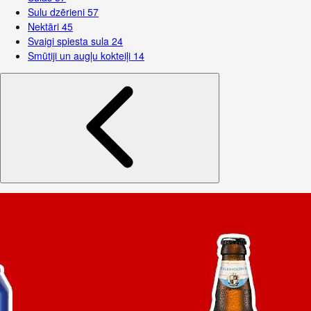
Sulu dzērieni
57
Nektāri
45
Svaigi spiesta sula
24
Smūtiji un augļu kokteiļi
14