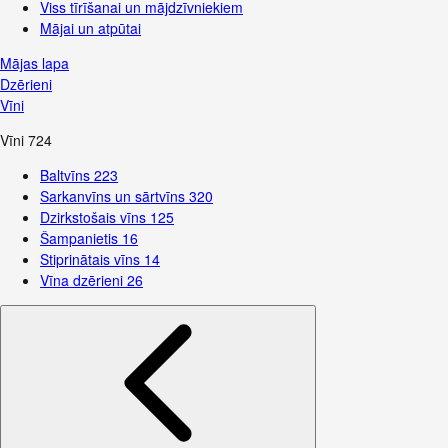
Viss tīrīšanai un mājdzīvniekiem
Mājai un atpūtai
Mājas lapa
Dzērieni
Vīni
Vīni
724
Baltvīns
223
Sarkanvīns un sārtvīns
320
Dzirkstošais vīns
125
Šampanietis
16
Stiprinātais vīns
14
Vīna dzērieni
26