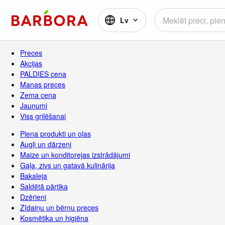
Lv
Preces
Akcijas
PALDIES cena
Manas preces
Zema cena
Jaunumi
Viss grilēšanai
Piena produkti un olas
Augļi un dārzeņi
Maize un konditorejas izstrādājumi
Gaļa, zivs un gatavā kulinārija
Bakaleja
Saldētā pārtika
Dzērieni
Zīdaiņu un bērnu preces
Kosmētika un higiēna