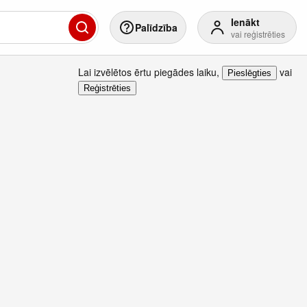
Ienākt
Palīdzība
vai reģistrēties
Lai izvēlētos ērtu piegādes laiku
,
vai
Pieslēgties
Reģistrēties