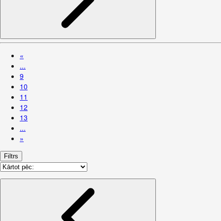
«
...
9
10
11
12
13
...
»
Filtrs