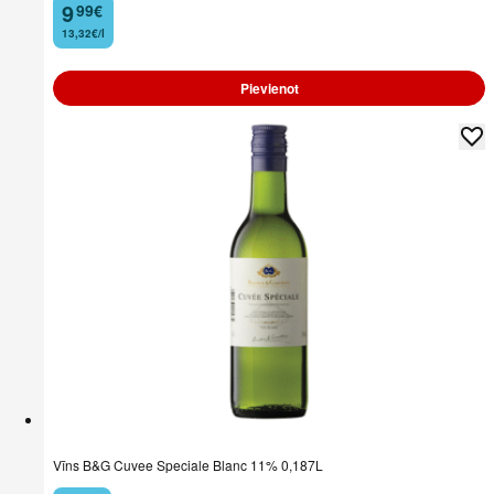
9
99
€
.
13,32€/l
Pievienot
Vīns B&G Cuvee Speciale Blanc 11% 0,187L