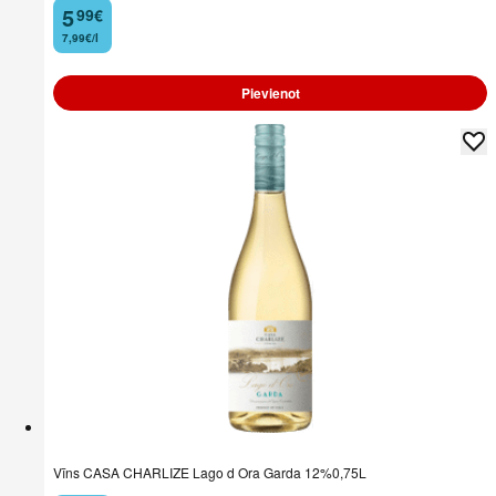
5
99
€
.
7,99€/l
Pievienot
Vīns CASA CHARLIZE Lago d Ora Garda 12%0,75L