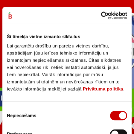
Šī tīmekļa vietne izmanto sīkfailus
Lai garantētu drošību un pareizu vietnes darbību,
apstrādājam jūsu ierīces tehnisko informāciju un
izmantojam nepieciešamās sīkdatnes. Citas sīkdatnes
vai novērošanas rīki netiek iestatīti automātiski, ja jūs
tiem nepiekrītat. Vairāk informācijas par mūsu
izmantotajām sīkdatnēm un novērošanas rīkiem un to
ievākto informāciju meklējiet sadaļā
Privātuma politika
.
Piekrišanas
Nepieciešams
izvēle