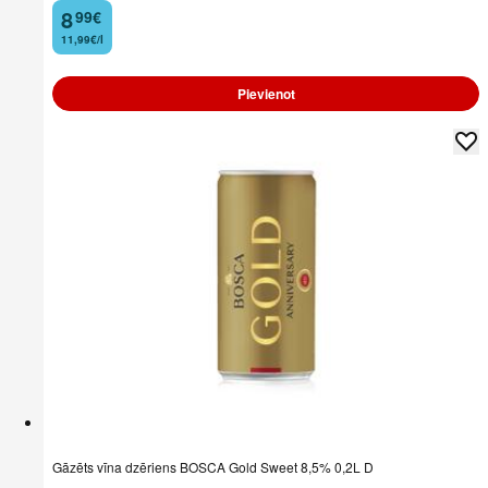
8
99
€
.
11,99€/l
Pievienot
Gāzēts vīna dzēriens BOSCA Gold Sweet 8,5% 0,2L D