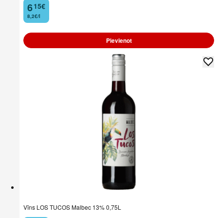
6
15
€
.
8,2€/l
Pievienot
Vīns LOS TUCOS Malbec 13% 0,75L