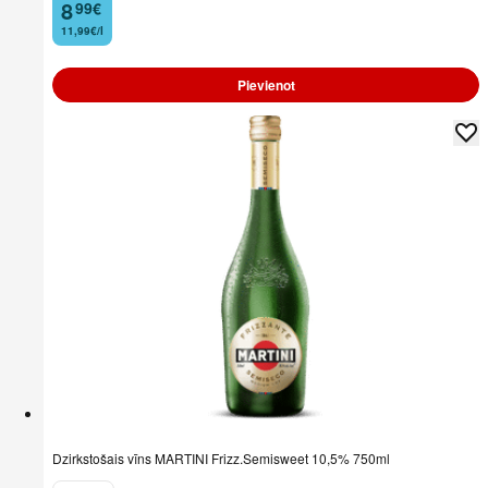
8
99
€
.
11,99€/l
Pievienot
Dzirkstošais vīns MARTINI Frizz.Semisweet 10,5% 750ml