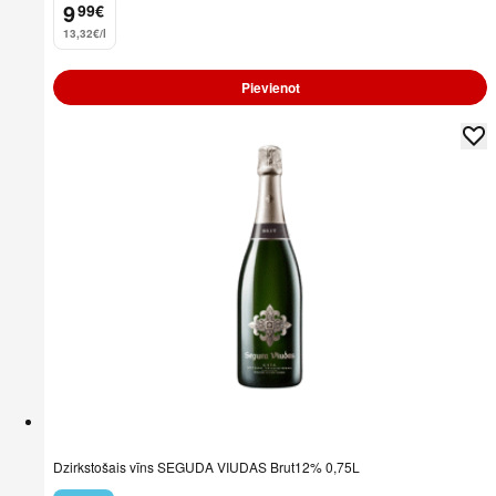
9
99
€
.
13,32€/l
Pievienot
Dzirkstošais vīns SEGUDA VIUDAS Brut12% 0,75L