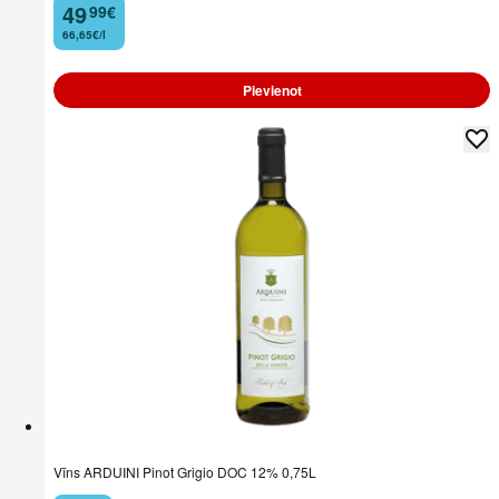
49
99
€
.
66,65€/l
Pievienot
Vīns ARDUINI Pinot Grigio DOC 12% 0,75L