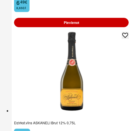
6
49
€
.
8,65€/l
Pievienot
Dzirkst.vīns ASKANELI Brut 12% 0,75L