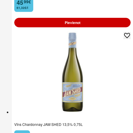
45
99
€
.
61,32€/l
Pievienot
Vīns Chardonnay JAM SHED 13,5% 0,75L