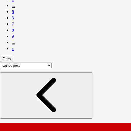
...
5
6
7
8
9
...
»
Filtrs