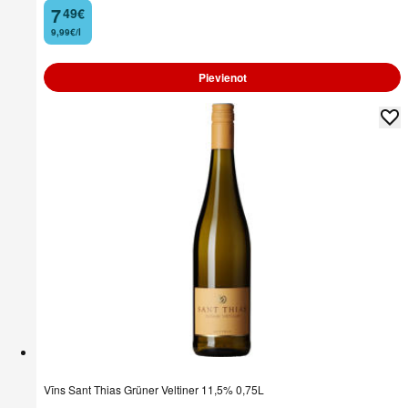
7
49
€
.
9,99€/l
Pievienot
Vīns Sant Thias Grüner Veltiner 11,5% 0,75L