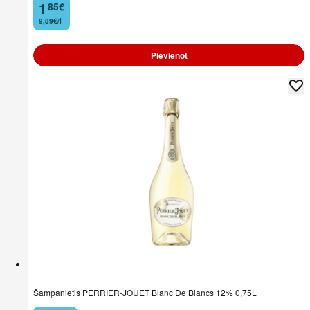
1
85
€
.
9,89€/l
Pievienot
Šampanietis PERRIER-JOUET Blanc De Blancs 12% 0,75L