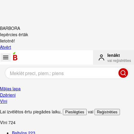
BARBORA
Iepērcies ērtāk
lietotnē!
Atvērt
Ienākt
vai reģistrēties
Mājas lapa
Dzērieni
Vīni
Lai izvēlētos ērtu piegādes laiku
,
vai
Pieslēgties
Reģistrēties
Vīni
724
Baltvīns
223