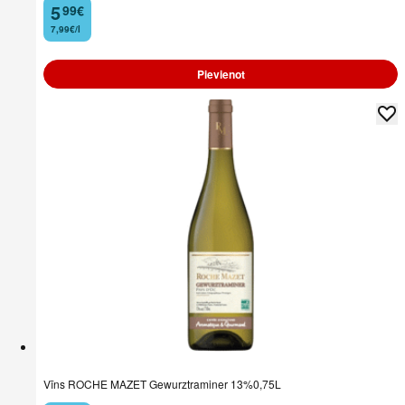
5
99
€
.
7,99€/l
Pievienot
Vīns ROCHE MAZET Gewurztraminer 13%0,75L