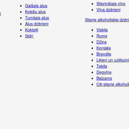
Stiprinātais vīns
Gaišais alus
Vīna dzērieni
Kviešu alus
i
Tumšais alus
Stiprie alkoholiskie dzēri
Alus dzērieni
Kokteiļi
Viskijs
Sidri
Rums
Džins
Konjaks
Brendijs
Liķieri un uzlējumi
Tekila
Degvīns
Balzams
Citi stiprie alkoho