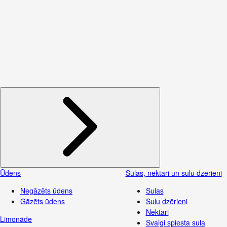
Ūdens
Sulas, nektāri un sulu dzērieni
Negāzēts ūdens
Sulas
Gāzēts ūdens
Sulu dzērieni
Nektāri
Limonāde
Svaigi spiesta sula