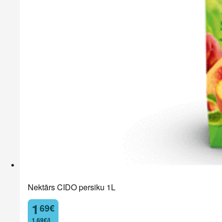
Nektārs CIDO persiku 1L
1
69
€
.
1,69€/l