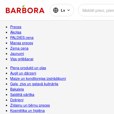
Lv
Preces
Akcijas
PALDIES cena
Manas preces
Zema cena
Jaunumi
Viss grilēšanai
Piena produkti un olas
Augļi un dārzeņi
Maize un konditorejas izstrādājumi
Gaļa, zivs un gatavā kulinārija
Bakaleja
Saldētā pārtika
Dzērieni
Zīdaiņu un bērnu preces
Kosmētika un higiēna