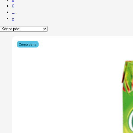
6
...
»