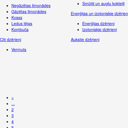
Smūtiji un augļu kokteiļi
Negāzētas limonādes
Gāzētas limonādes
Enerģijas un izotoniskie dzērien
Kvass
Ledus tējas
Enerģijas dzērieni
Kombuča
Izotoniskie dzērieni
Citi dzērieni
Aukstie dzērieni
Vermuts
«
...
2
3
4
5