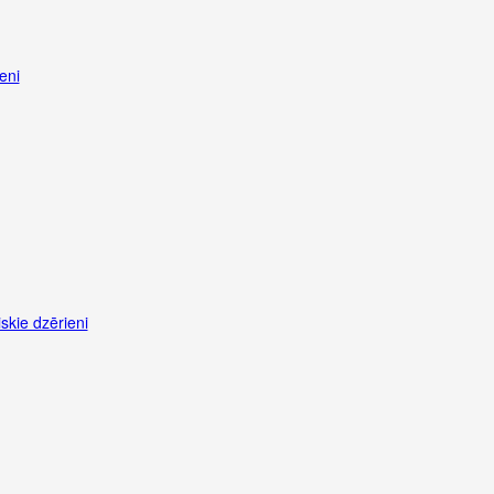
eni
liskie dzērieni