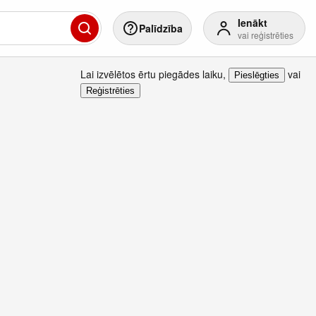
Ienākt
Palīdzība
vai reģistrēties
Lai izvēlētos ērtu piegādes laiku
,
vai
Pieslēgties
Reģistrēties