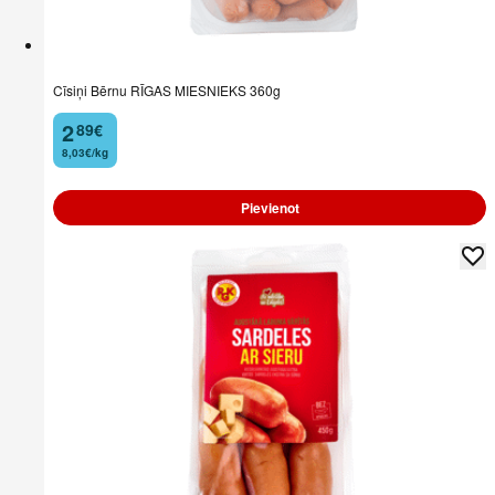
Cīsiņi Bērnu RĪGAS MIESNIEKS 360g
2
89
€
.
8,03€/kg
Pievienot