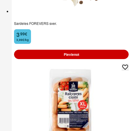
Sardeles FOREVERS sver.
3
99
€
.
3,99€/kg
Pievienot