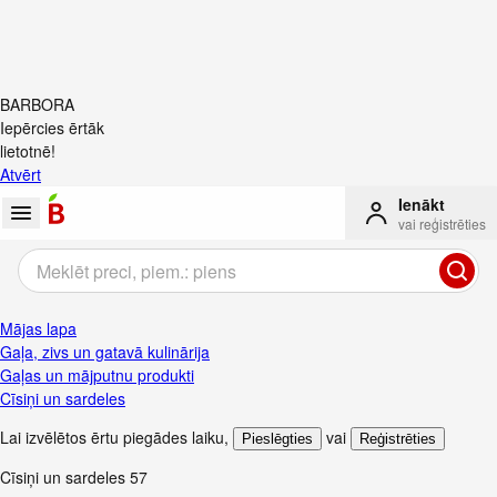
BARBORA
Iepērcies ērtāk
lietotnē!
Atvērt
Ienākt
vai reģistrēties
Mājas lapa
Gaļa, zivs un gatavā kulinārija
Gaļas un mājputnu produkti
Cīsiņi un sardeles
Lai izvēlētos ērtu piegādes laiku
,
vai
Pieslēgties
Reģistrēties
Cīsiņi un sardeles
57