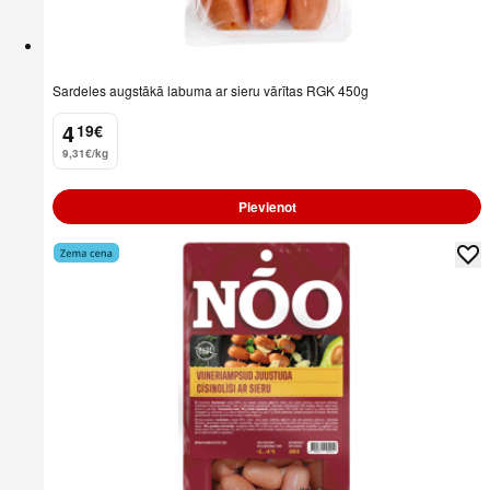
Sardeles augstākā labuma ar sieru vārītas RGK 450g
4
19
€
.
9,31€/kg
Pievienot