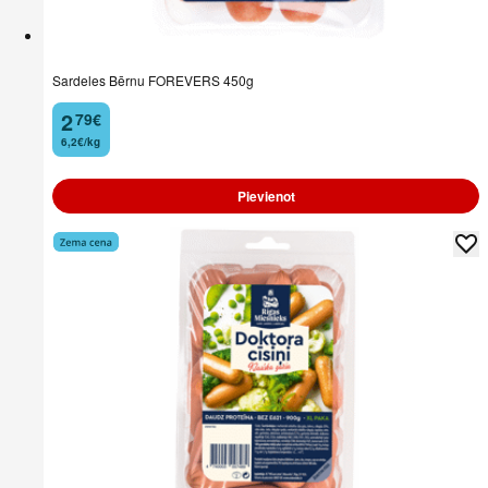
Sardeles Bērnu FOREVERS 450g
2
79
€
.
6,2€/kg
Pievienot