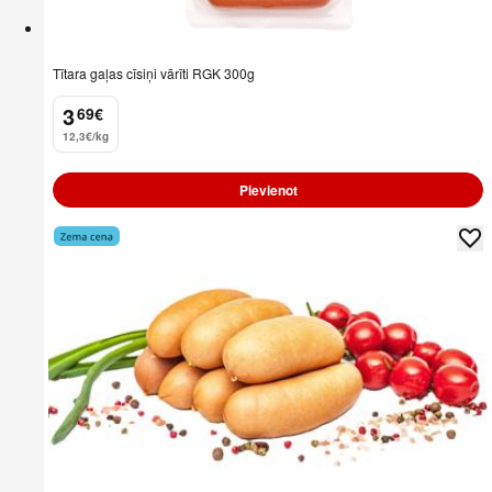
Tītara gaļas cīsiņi vārīti RGK 300g
3
69
€
.
12,3€/kg
Pievienot