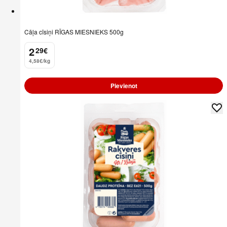
Cāļa cīsiņi RĪGAS MIESNIEKS 500g
2
29
€
.
4,58€/kg
Pievienot