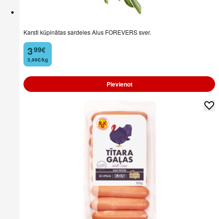
Karsti kūpinātas sardeles Alus FOREVERS sver.
3
99
€
.
3,99€/kg
Pievienot