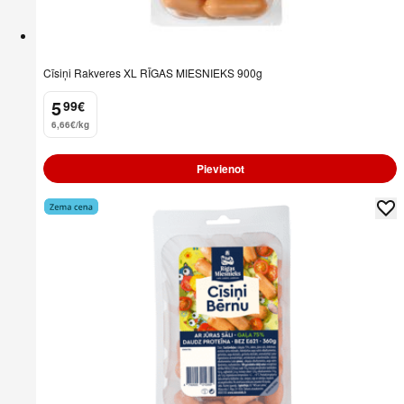
Cīsiņi Rakveres XL RĪGAS MIESNIEKS 900g
5
99
€
.
6,66€/kg
Pievienot