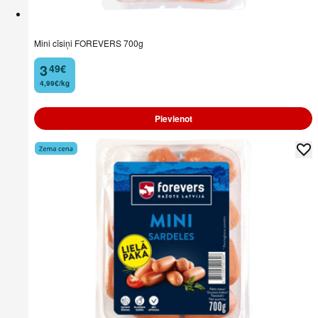
Mini cīsiņi FOREVERS 700g
3
49
€
.
4,99€/kg
Pievienot