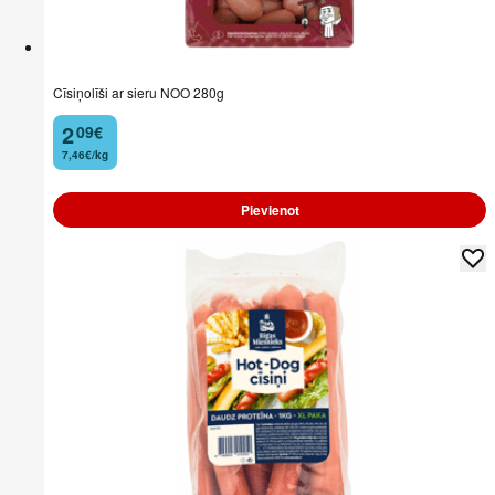
Cīsiņolīši ar sieru NOO 280g
2
09
€
.
7,46€/kg
Pievienot