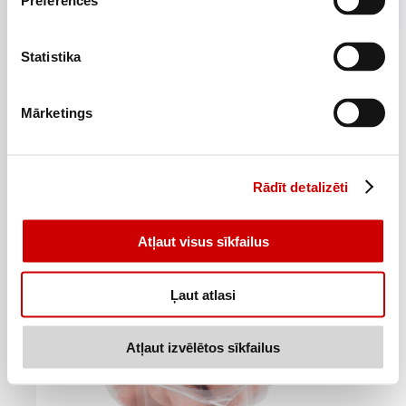
Preferences
Statistika
Cīsiņi bērniem Tīģerīši NĀKOTNE 310g
2
19
€
.
Mārketings
7,06€/kg
Pievienot
Rādīt detalizēti
Atļaut visus sīkfailus
Ļaut atlasi
Atļaut izvēlētos sīkfailus