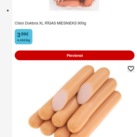
Cīsiņi Doktora XL RĪGAS MIESNIEKS 900g
3
99
€
.
4,43€/kg
Pievienot