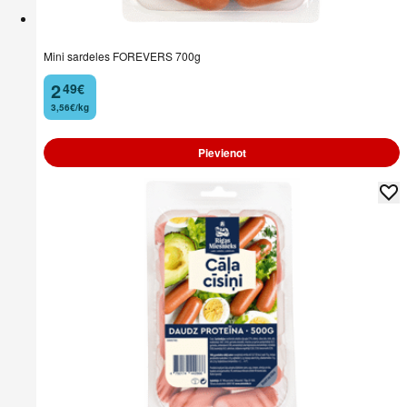
Mini sardeles FOREVERS 700g
2
49
€
.
3,56€/kg
Pievienot