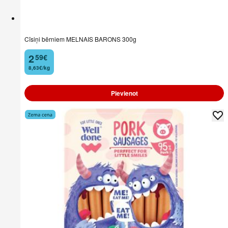
Cīsiņi bērniem MELNAIS BARONS 300g
2
59
€
.
8,63€/kg
Pievienot