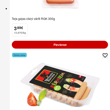
Teļa gaļas cīsiņi vārīti RGK 300g
3
89
€
.
12,97€/kg
Pievienot