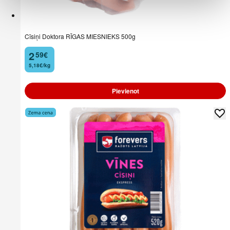
Cīsiņi Doktora RĪGAS MIESNIEKS 500g
2
59
€
.
5,18€/kg
Pievienot