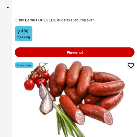
Cīsiņi Bērnu FOREVERS augstākā labuma sver.
7
49
€
.
7,49€/kg
Pievienot