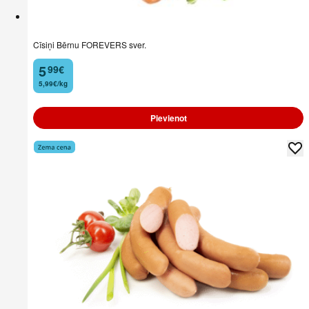
Cīsiņi Bērnu FOREVERS sver.
5
99
€
.
5,99€/kg
Pievienot