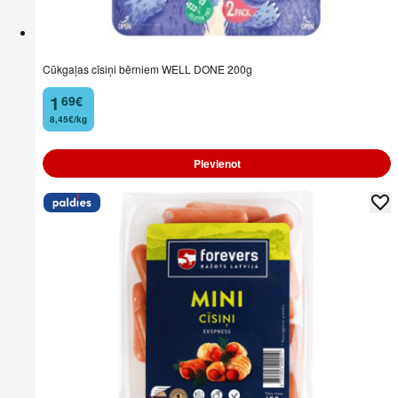
Cūkgaļas cīsiņi bērniem WELL DONE 200g
1
69
€
.
8,45€/kg
Pievienot