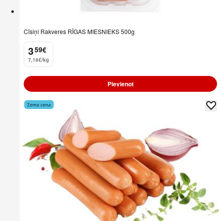
Cīsiņi Rakveres RĪGAS MIESNIEKS 500g
3
59
€
.
7,18€/kg
Pievienot