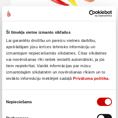
Cīsiņi FOREVERS sver.
3
99
€
.
Šī tīmekļa vietne izmanto sīkfailus
3,99€/kg
Lai garantētu drošību un pareizu vietnes darbību,
Pievienot
apstrādājam jūsu ierīces tehnisko informāciju un
izmantojam nepieciešamās sīkdatnes. Citas sīkdatnes
vai novērošanas rīki netiek iestatīti automātiski, ja jūs
tiem nepiekrītat. Vairāk informācijas par mūsu
izmantotajām sīkdatnēm un novērošanas rīkiem un to
ievākto informāciju meklējiet sadaļā
Privātuma politika
.
Piekrišanas
Nepieciešams
izvēle