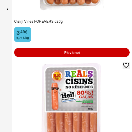
Cīsiņi Vīnes FOREVERS 520g
3
49
€
.
6,71€/kg
Pievienot