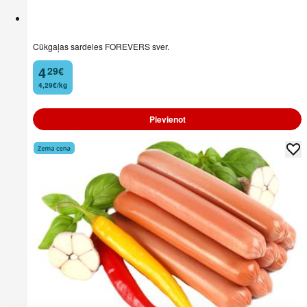
Cūkgaļas sardeles FOREVERS sver.
4
29
€
.
4,29€/kg
Pievienot