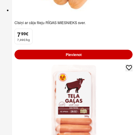
Cīsiņi ar cāļa fileju RĪGAS MIESNIEKS sver.
7
99
€
.
7,99€/kg
Pievienot