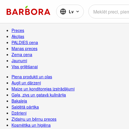
Lv
Preces
Akcijas
PALDIES cena
Manas preces
Zema cena
Jaunumi
Viss grilēšanai
Piena produkti un olas
Augļi un dārzeņi
Maize un konditorejas izstrādājumi
Gaļa, zivs un gatavā kulinārija
Bakaleja
Saldētā pārtika
Dzērieni
Zīdaiņu un bērnu preces
Kosmētika un higiēna