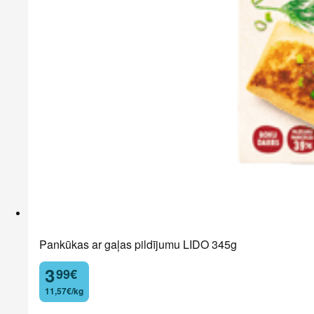
Pankūkas ar gaļas pildījumu LIDO 345g
3
99
€
.
11,57€/kg