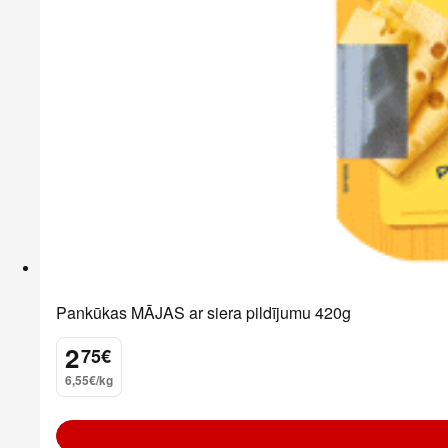
Pankūkas MĀJAS ar siera pildījumu 420g
2
75
€
.
6,55€/kg