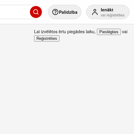
Ienākt
Palīdzība
vai reģistrēties
Lai izvēlētos ērtu piegādes laiku
,
vai
Pieslēgties
Reģistrēties