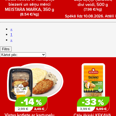
«
1
»
Filtrs