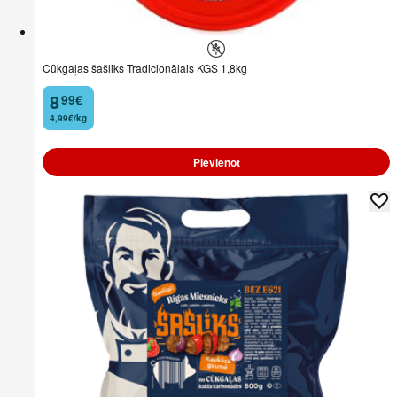
Cūkgaļas šašliks Tradicionālais KGS 1,8kg
8
99
€
.
4,99€/kg
Pievienot