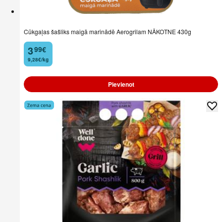
Cūkgaļas šašliks maigā marinādē Aerogrilam NĀKOTNE 430g
3
99
€
.
9,28€/kg
Pievienot