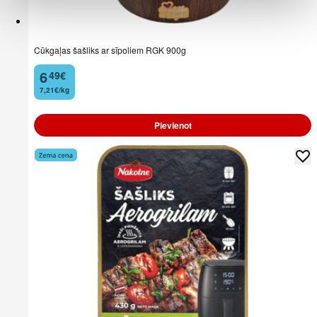
Cūkgaļas šašliks ar sīpoliem RGK 900g
6
49
€
.
7,21€/kg
Pievienot