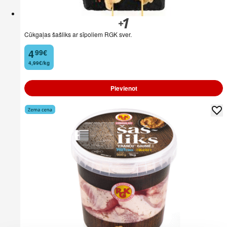
Cūkgaļas šašliks ar sīpoliem RGK sver.
4
99
€
.
4,99€/kg
Pievienot