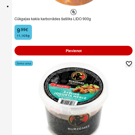
Cūkgaļas kakla karbonādes šašliks LIDO 900g
9
99
€
.
11,1€/kg
Pievienot