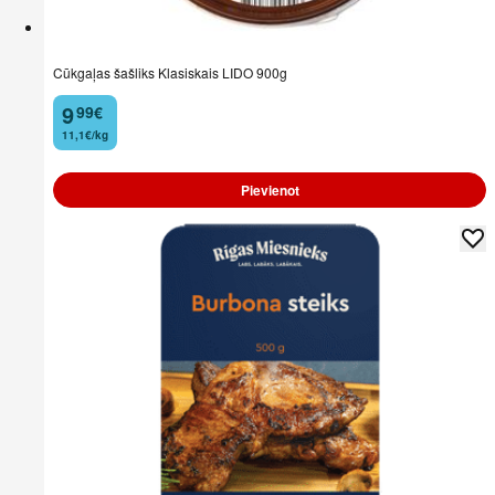
Cūkgaļas šašliks Klasiskais LIDO 900g
9
99
€
.
11,1€/kg
Pievienot