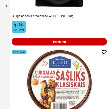
Cūkgaļas šašliks majonēzē WELL DONE 800g
4
49
€
.
5,61€/kg
Pievienot