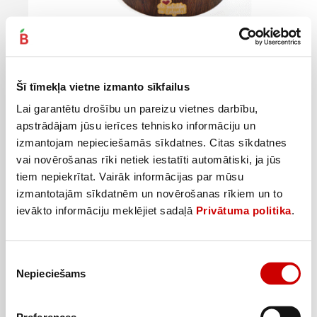
Cūkgaļas šašliks franču gaumē 1kg
5
99
€
.
Šī tīmekļa vietne izmanto sīkfailus
5,99€/kg
Lai garantētu drošību un pareizu vietnes darbību,
Pievienot
apstrādājam jūsu ierīces tehnisko informāciju un
izmantojam nepieciešamās sīkdatnes. Citas sīkdatnes
vai novērošanas rīki netiek iestatīti automātiski, ja jūs
tiem nepiekrītat. Vairāk informācijas par mūsu
izmantotajām sīkdatnēm un novērošanas rīkiem un to
ievākto informāciju meklējiet sadaļā
Privātuma politika
.
Piekrišanas
Nepieciešams
izvēle