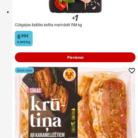
Cūkgaļas šašliks kefīra marinādē RM kg
6
99
€
.
6,99€/kg
Pievienot