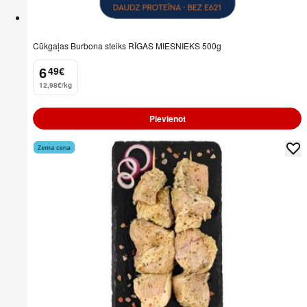
Cūkgaļas Burbona steiks RĪGAS MIESNIEKS 500g
6
49
€
.
12,98€/kg
Pievienot