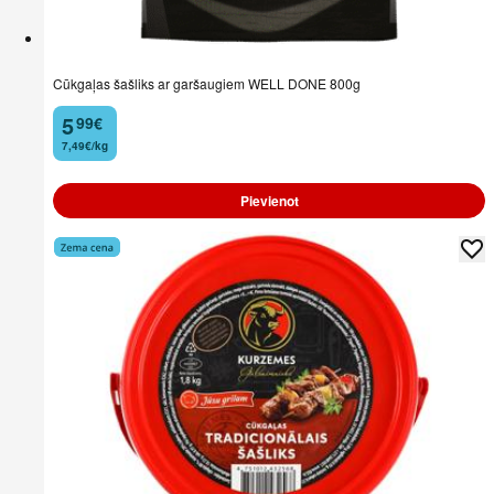
Cūkgaļas šašliks ar garšaugiem WELL DONE 800g
5
99
€
.
7,49€/kg
Pievienot