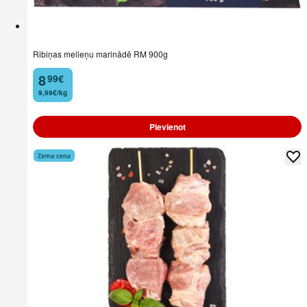
Ribiņas melleņu marinādē RM 900g
8
99
€
.
9,99€/kg
Pievienot