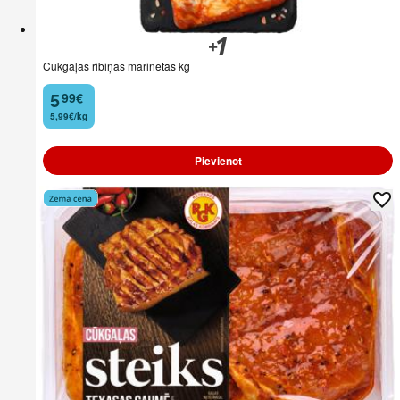
Cūkgaļas ribiņas marinētas kg
5
99
€
.
5,99€/kg
Pievienot