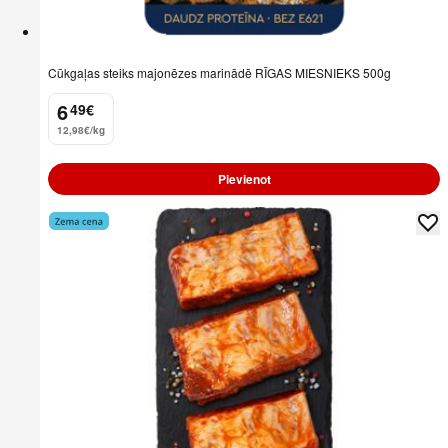
Cūkgaļas steiks majonēzes marinādē RĪGAS MIESNIEKS 500g
6
49
€
.
12,98€/kg
Pievienot