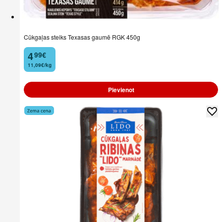
Cūkgaļas steiks Texasas gaumē RGK 450g
4
99
€
.
11,09€/kg
Pievienot