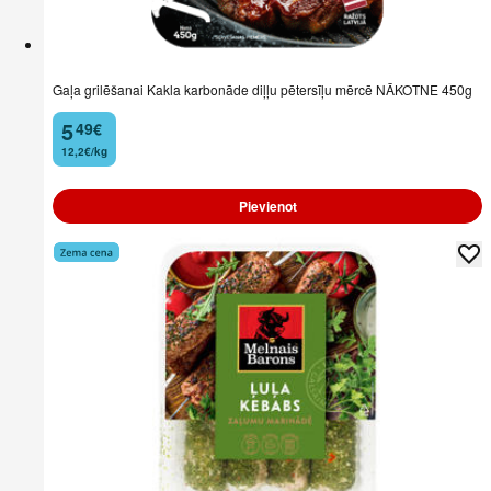
Gaļa grilēšanai Kakla karbonāde diļļu pētersīļu mērcē NĀKOTNE 450g
5
49
€
.
12,2€/kg
Pievienot