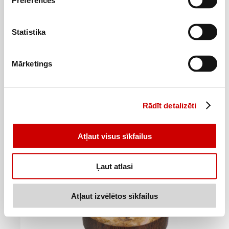
Preferences
Statistika
Cūkgaļas šašliks BBQ marinādē 1kg
6
49
€
.
Mārketings
6,49€/kg
Pievienot
Rādīt detalizēti
Atļaut visus sīkfailus
Ļaut atlasi
Atļaut izvēlētos sīkfailus