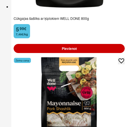
Cūkgaļas šašliks ar ķiplokiem WELL DONE 800g
5
99
€
.
7,49€/kg
Pievienot