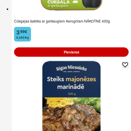
Cūkgaļas šašliks ar garšaugiem Aerogrilam NĀKOTNE 430g
3
99
€
.
9,28€/kg
Pievienot