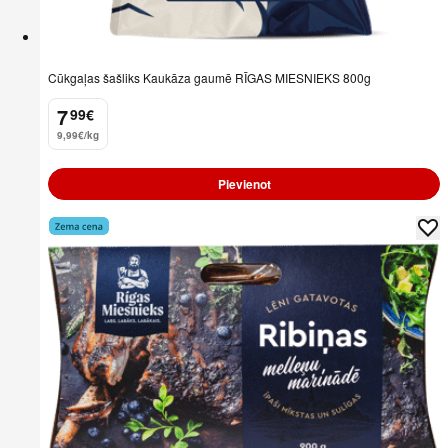
Cūkgaļas šašliks Kaukāza gaumē RĪGAS MIESNIEKS 800g
7
99
€
.
9,99€/kg
Pievienot