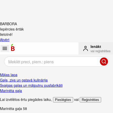
BARBORA
Iepērcies ērtāk
lietotnē!
Atvērt
Ienākt
vai reģistrēties
Mājas lapa
Gaļa, zivs un gatavā kulinārija
Svaigas gaļas un mājputnu pusfabrikāti
Marinēta gaļa
Lai izvēlētos ērtu piegādes laiku
,
vai
Pieslēgties
Reģistrēties
Marinēta gaļa
58