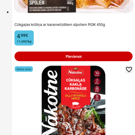
Cūkgaļas krūtiņa ar karamelizētiem sīpoliem RGK 450g
4
99
€
.
11,09€/kg
Pievienot