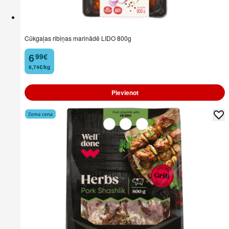
Cūkgaļas ribiņas marinādē LIDO 800g
6
99
€
.
8,74€/kg
Pievienot