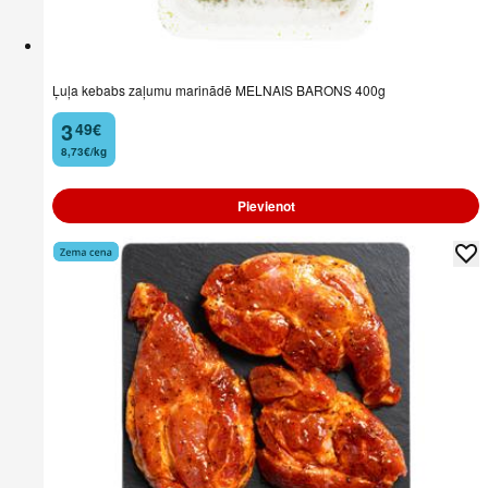
Ļuļa kebabs zaļumu marinādē MELNAIS BARONS 400g
3
49
€
.
8,73€/kg
Pievienot