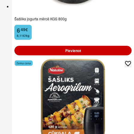
Šašliks jogurta mērcē KGS 800g
6
49
€
.
8,11€/kg
Pievienot