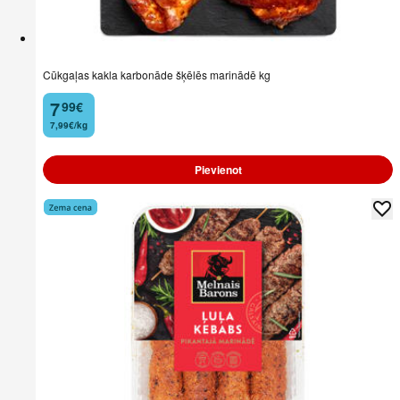
Cūkgaļas kakla karbonāde šķēlēs marinādē kg
7
99
€
.
7,99€/kg
Pievienot