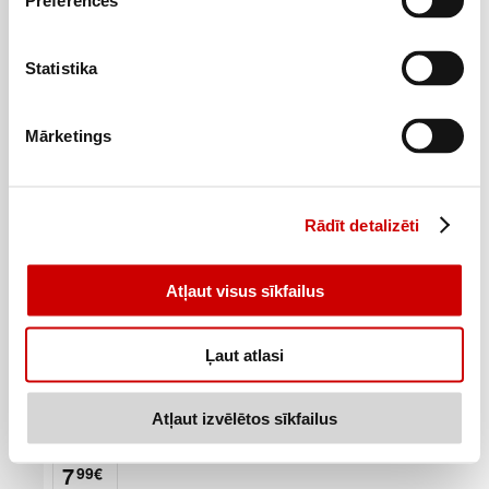
Preferences
6,99€/kg
Pievienot
Statistika
Mārketings
Rādīt detalizēti
Atļaut visus sīkfailus
Ļaut atlasi
Atļaut izvēlētos sīkfailus
Cūkgaļas fileja kg
7
99
€
.