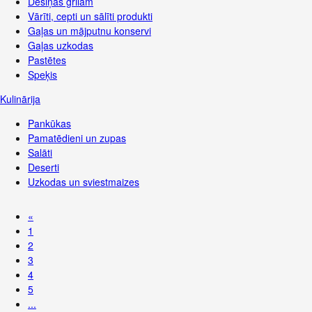
Desiņas grilam
Vārīti, cepti un sālīti produkti
Gaļas un mājputnu konservi
Gaļas uzkodas
Pastētes
Speķis
Kulinārija
Pankūkas
Pamatēdieni un zupas
Salāti
Deserti
Uzkodas un sviestmaizes
«
1
2
3
4
5
...