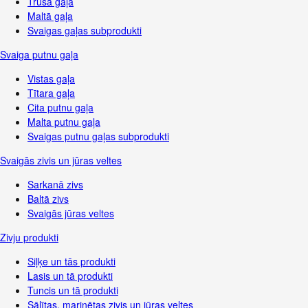
Truša gaļa
Maltā gaļa
Svaigas gaļas subprodukti
Svaiga putnu gaļa
Vistas gaļa
Tītara gaļa
Cita putnu gaļa
Malta putnu gaļa
Svaigas putnu gaļas subprodukti
Svaigās zivis un jūras veltes
Sarkanā zivs
Baltā zivs
Svaigās jūras veltes
Zivju produkti
Siļķe un tās produkti
Lasis un tā produkti
Tuncis un tā produkti
Sālītas, marinētas zivis un jūras veltes