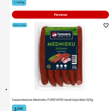
7,13€/kg
Pievienot
Cepamdesiņas Mednieku FOREVERS karsti kūpinātas 520g
3
29
€
.