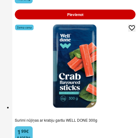
Pievienot
Surimi nūjiņas ar krabju garšu WELL DONE 300g
1
99
€
.
6,63€/kg