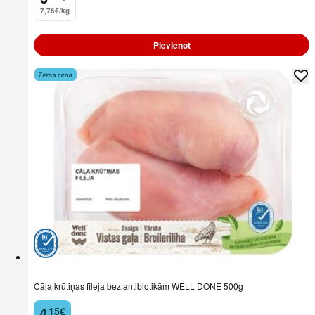
7,76€/kg
Pievienot
Cāļa krūtiņas fileja bez antibiotikām WELL DONE 500g
4
15
€
.