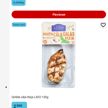
6,33€/kg
Pievienot
Grilēta cāļa fileja LIDO 135g
2
99
€
.