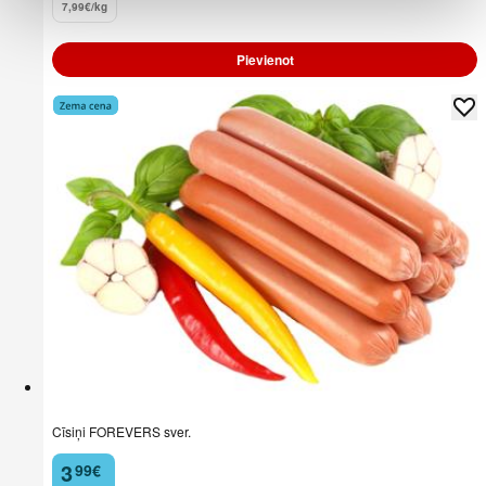
7,99€/kg
Pievienot
Cīsiņi FOREVERS sver.
3
99
€
.