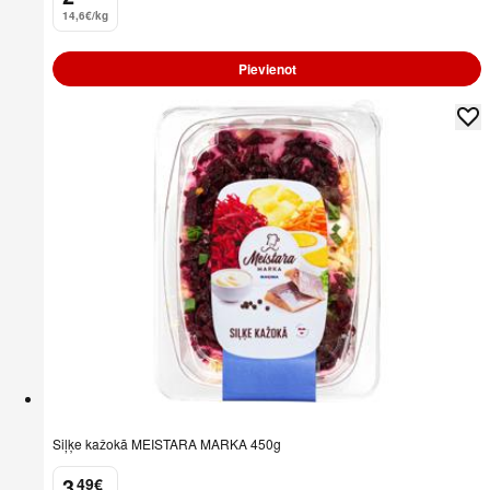
14,6€/kg
Pievienot
Siļķe kažokā MEISTARA MARKA 450g
3
49
€
.