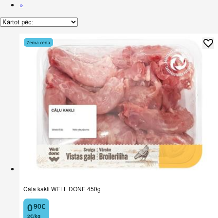
»
Cāļa kakli WELL DONE 450g
0
90
€
.
2€/kg