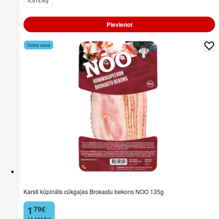
9,97€/kg
Pievienot
Karsti kūpināts cūkgaļas Brokastu bekons NOO 135g
1
79
€
.