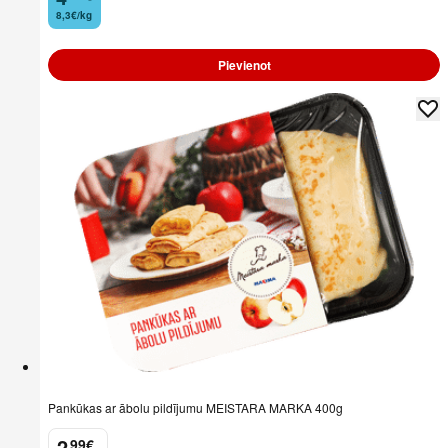
8,3€/kg
Pievienot
Pankūkas ar ābolu pildījumu MEISTARA MARKA 400g
2
99
€
.