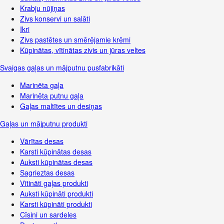
Krabju nūjiņas
Zivs konservi un salāti
Ikri
Zivs pastētes un smērējamie krēmi
Kūpinātas, vītinātas zivis un jūras veltes
Svaigas gaļas un mājputnu pusfabrikāti
Marinēta gaļa
Marinēta putnu gaļa
Gaļas maltītes un desiņas
Gaļas un mājputnu produkti
Vārītas desas
Karsti kūpinātas desas
Auksti kūpinātas desas
Sagrieztas desas
Vītināti gaļas produkti
Auksti kūpināti produkti
Karsti kūpināti produkti
Cīsiņi un sardeles