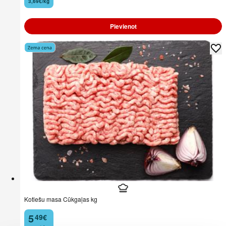
3,69€/kg
Pievienot
Kotlešu masa Cūkgaļas kg
5
49
€
.