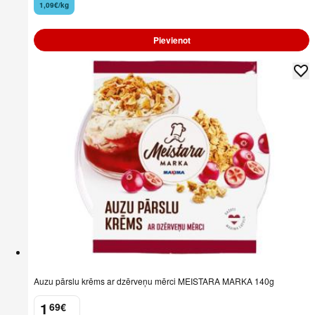
1,09€/kg
Pievienot
Auzu pārslu krēms ar dzērveņu mērci MEISTARA MARKA 140g
1
69
€
.