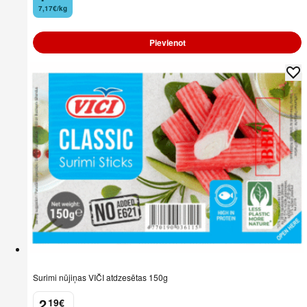
7,17€/kg
Pievienot
Surimi nūjiņas VIČI atdzesētas 150g
2
19
€
.