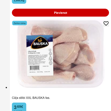
2,66€/kg
Pievienot
Cāļa stilbi XXL BAUSKA fas.
3
69
€
.