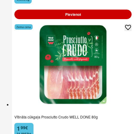
Pievienot
Vītināta cūkgaļa Prosciutto Crudo WELL DONE 80g
1
99
€
.
24,88€/kg