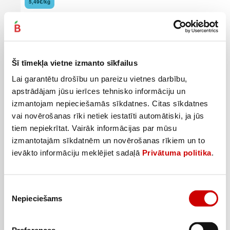
5,49€/kg
Pievienot
Šī tīmekļa vietne izmanto sīkfailus
Lai garantētu drošību un pareizu vietnes darbību,
apstrādājam jūsu ierīces tehnisko informāciju un
izmantojam nepieciešamās sīkdatnes. Citas sīkdatnes
vai novērošanas rīki netiek iestatīti automātiski, ja jūs
tiem nepiekrītat. Vairāk informācijas par mūsu
izmantotajām sīkdatnēm un novērošanas rīkiem un to
ievākto informāciju meklējiet sadaļā
Privātuma politika
.
Piekrišanas
Nepieciešams
izvēle
Karsti kūpināti cāļa šķiņķi RGK sver.
6
99
€
.