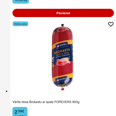
13,26€/kg
Pievienot
Vārīta desa Brokastu ar speķi FOREVERS 900g
2
39
€
.