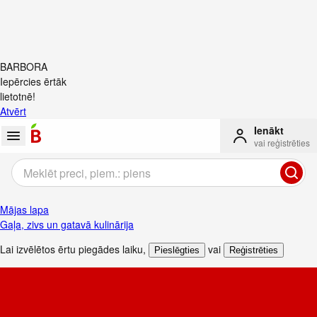
BARBORA
Iepērcies ērtāk
lietotnē!
Atvērt
Ienākt
vai reģistrēties
Mājas lapa
Gaļa, zivs un gatavā kulinārija
Lai izvēlētos ērtu piegādes laiku
,
vai
Pieslēgties
Reģistrēties