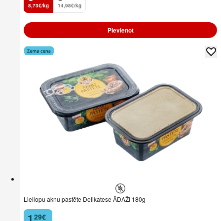
8,73€/kg
14,98€/kg
Pievienot
Liellopu aknu pastēte Delikatese ĀDAŽI 180g
1
29
€
.