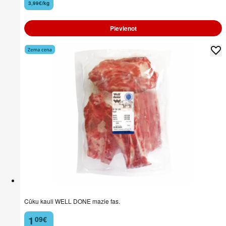
3,99€/kg
Pievienot
Cūku kauli WELL DONE mazie fas.
1
09
€
.