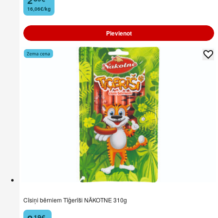
16,06€/kg
Pievienot
Cīsiņi bērniem Tīģerīši NĀKOTNE 310g
19
€
.