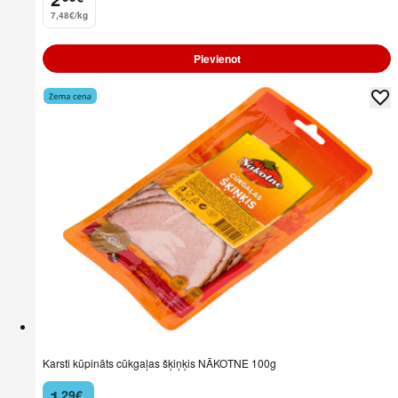
7,48€/kg
Pievienot
Karsti kūpināts cūkgaļas šķiņķis NĀKOTNE 100g
1
29
€
.