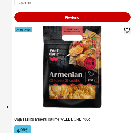
12,07€/kg
Pievienot
Cāļa šašliks armēņu gaumē WELL DONE 700g
4
99
€
.