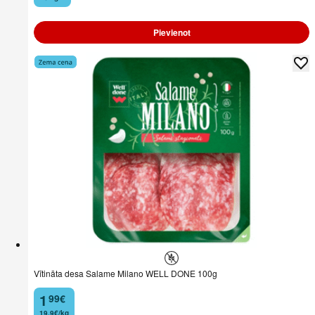
Pievienot
Vītināta desa Salame Milano WELL DONE 100g
1
99
€
.
19,9€/kg