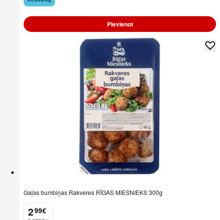
Pievienot
Gaļas bumbiņas Rakveres RĪGAS MIESNIEKS 300g
2
99
€
.