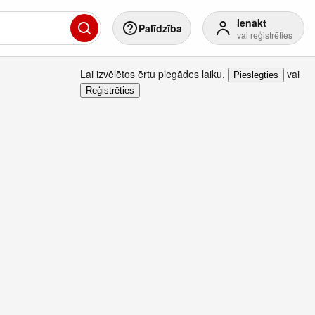
Ienākt
Palīdzība
vai reģistrēties
Lai izvēlētos ērtu piegādes laiku
,
vai
Pieslēgties
Reģistrēties