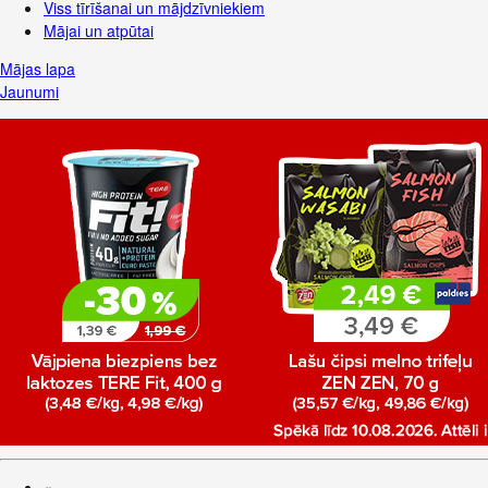
Viss tīrīšanai un mājdzīvniekiem
Mājai un atpūtai
Mājas lapa
Jaunumi
«