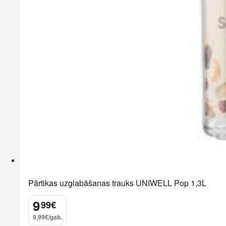
Pārtikas uzglabāšanas trauks UNIWELL Pop 1,3L
9
99
€
.
9,99€/gab.