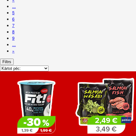
...
5
6
7
8
9
...
»
Filtrs