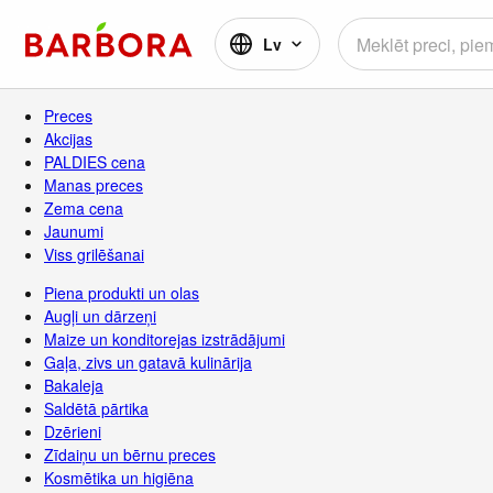
Lv
Preces
Akcijas
PALDIES cena
Manas preces
Zema cena
Jaunumi
Viss grilēšanai
Piena produkti un olas
Augļi un dārzeņi
Maize un konditorejas izstrādājumi
Gaļa, zivs un gatavā kulinārija
Bakaleja
Saldētā pārtika
Dzērieni
Zīdaiņu un bērnu preces
Kosmētika un higiēna