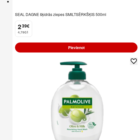
SEAL DAGNE šķidrās ziepes SMILTSĒRKŠĶIS 500ml
2
39
€
.
4,78€/l
Pievienot