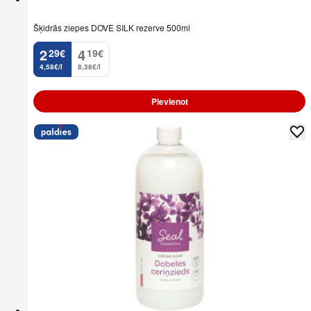
Šķidrās ziepes DOVE SILK rezerve 500ml
2
4
29
€
19
€
.
.
4,58€/l
8,38€/l
Pievienot