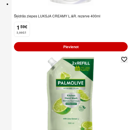
Šķidrās ziepes LUKSJA CREAMY L.&R. rezerve 400ml
1
59
€
.
3,98€/l
Pievienot