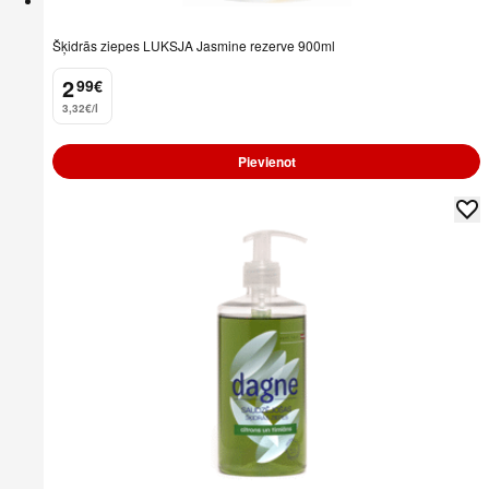
Šķidrās ziepes LUKSJA Jasmine rezerve 900ml
2
99
€
.
3,32€/l
Pievienot