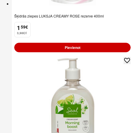
Šķidrās ziepes LUKSJA CREAMY ROSE rezerve 400ml
1
59
€
.
3,98€/l
Pievienot