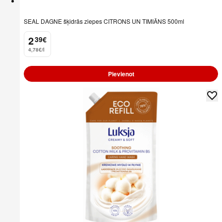
SEAL DAGNE šķidrās ziepes CITRONS UN TIMIĀNS 500ml
2
39
€
.
4,78€/l
Pievienot