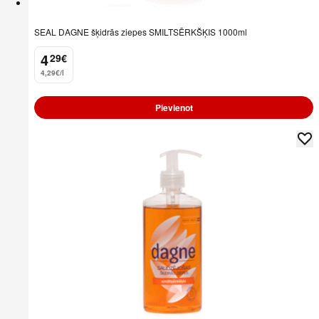
SEAL DAGNE šķidrās ziepes SMILTSĒRKŠĶIS 1000ml
4
29
€
.
4,29€/l
Pievienot