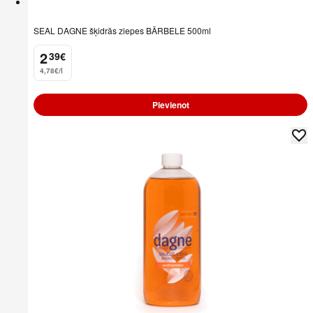
SEAL DAGNE šķidrās ziepes BĀRBELE 500ml
2
39
€
.
4,78€/l
Pievienot