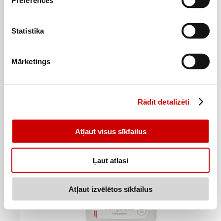
Preferences
Šķidrās ziepes LUKSJA Olive&Joghurt rezerve 900ml
Statistika
2
99
€
.
3,32€/l
Mārketings
Pievienot
Rādīt detalizēti
Atļaut visus sīkfailus
Ļaut atlasi
Atļaut izvēlētos sīkfailus