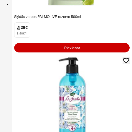
Šķidās ziepes PALMOLIVE rezerve 500ml
4
29
€
.
8,58€/l
Pievienot