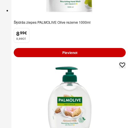
Šķidrās ziepes PALMOLIVE Olive rezerve 1000ml
8
99
€
.
8,99€/l
Pievienot