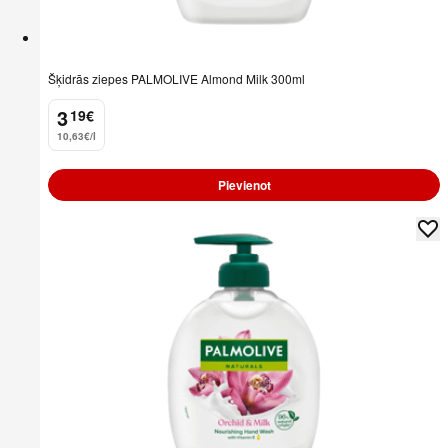
Šķidrās ziepes PALMOLIVE Almond Milk 300ml
3
19
€
.
10,63€/l
Pievienot