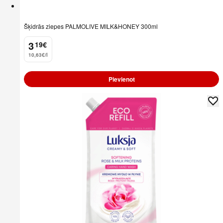
Šķidrās ziepes PALMOLIVE MILK&HONEY 300ml
3
19
€
.
10,63€/l
Pievienot