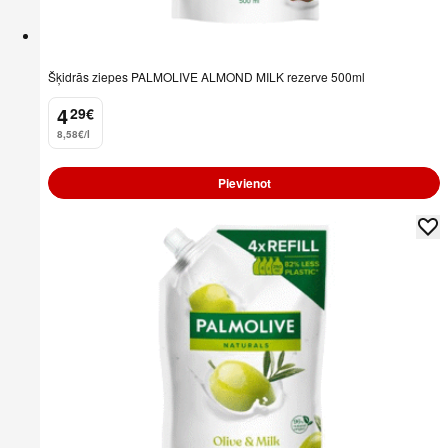
Šķidrās ziepes PALMOLIVE ALMOND MILK rezerve 500ml
4
29
€
.
8,58€/l
Pievienot