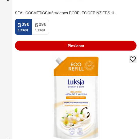
SEAL COSMETICS krēmziepes DOBELES CERIŅZIEDS 1L
3
6
39
€
29
€
.
.
3,39€/l
6,29€/l
Pievienot