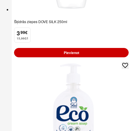
Šķidrās ziepes DOVE SILK 250ml
3
99
€
.
15,96€/l
Pievienot