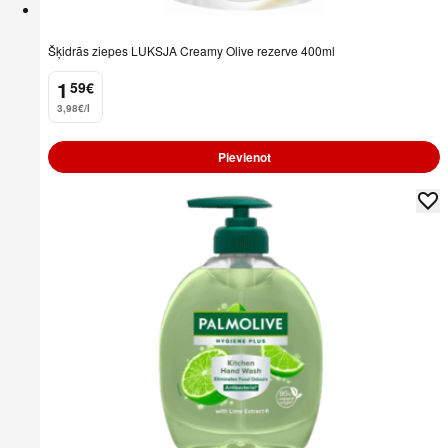
Šķidrās ziepes LUKSJA Creamy Olive rezerve 400ml
1
59
€
.
3,98€/l
Pievienot