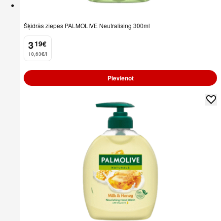
Šķidrās ziepes PALMOLIVE Neutralising 300ml
3
19
€
.
10,63€/l
Pievienot