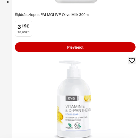
Šķidrās ziepes PALMOLIVE Olive Milk 300ml
3
19
€
.
10,63€/l
Pievienot