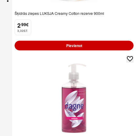
Šķidrās ziepes LUKSJA Creamy Cotton rezerve 900ml
2
99
€
.
3,32€/l
Pievienot