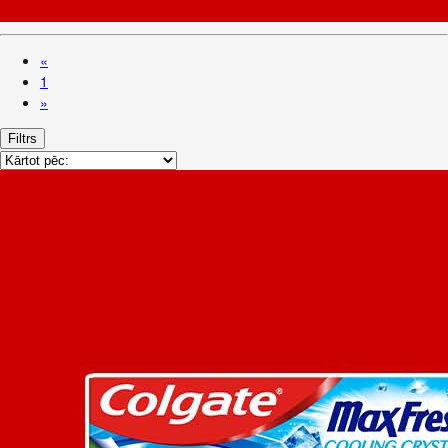
«
1
»
Filtrs