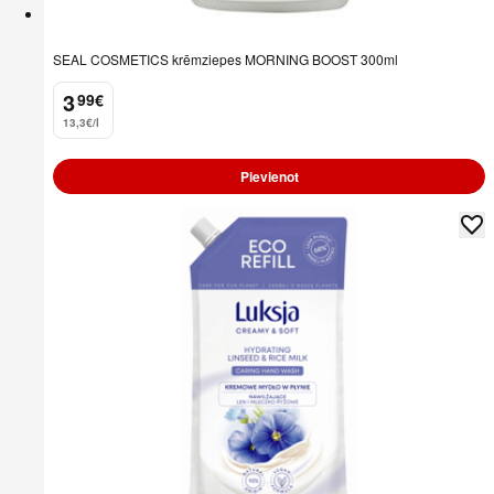
SEAL COSMETICS krēmziepes MORNING BOOST 300ml
3
99
€
.
13,3€/l
Pievienot