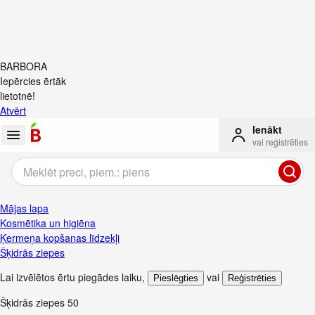
BARBORA
Iepērcies ērtāk
lietotnē!
Atvērt
Ienākt
vai reģistrēties
Mājas lapa
Kosmētika un higiēna
Ķermeņa kopšanas līdzekļi
Šķidrās ziepes
Lai izvēlētos ērtu piegādes laiku
,
vai
Pieslēgties
Reģistrēties
Šķidrās ziepes
50