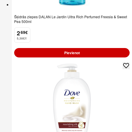
Šķidrās ziepes DALAN Le Jardin Ultra Rich Perfumed Freesia & Sweet
Pea 500ml
2
69
€
.
5,38€/l
Pievienot