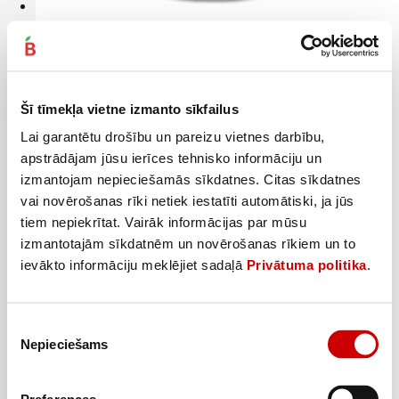
Krēmziepes Eva Natura Evit&D panthenol 500ml
3
69
€
.
7,38€/l
Šī tīmekļa vietne izmanto sīkfailus
Lai garantētu drošību un pareizu vietnes darbību,
Pievienot
apstrādājam jūsu ierīces tehnisko informāciju un
izmantojam nepieciešamās sīkdatnes. Citas sīkdatnes
vai novērošanas rīki netiek iestatīti automātiski, ja jūs
tiem nepiekrītat. Vairāk informācijas par mūsu
izmantotajām sīkdatnēm un novērošanas rīkiem un to
ievākto informāciju meklējiet sadaļā
Privātuma politika
.
Piekrišanas
Nepieciešams
izvēle