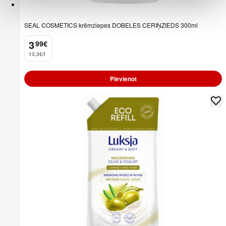
SEAL COSMETICS krēmziepes DOBELES CERIŅZIEDS 300ml
3
99
€
.
13,3€/l
Pievienot