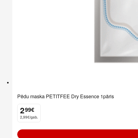
Pēdu maska PETITFEE Dry Essence 1pāris
2
99
€
.
2,99€/gab.