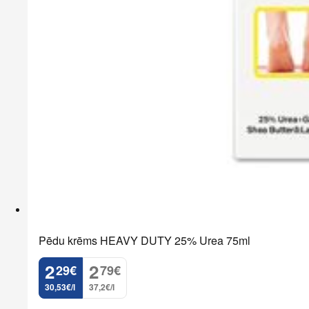
Pēdu krēms HEAVY DUTY 25% Urea 75ml
2
2
29
€
79
€
.
.
30,53€/l
37,2€/l