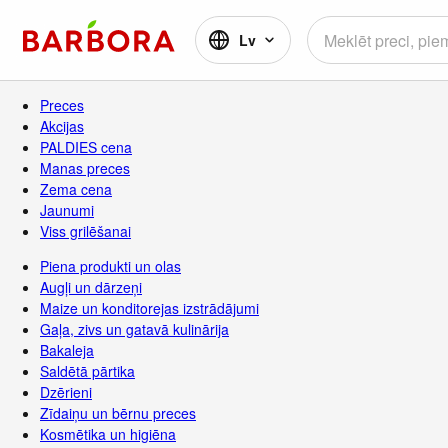
Lv
Preces
Akcijas
PALDIES cena
Manas preces
Zema cena
Jaunumi
Viss grilēšanai
Piena produkti un olas
Augļi un dārzeņi
Maize un konditorejas izstrādājumi
Gaļa, zivs un gatavā kulinārija
Bakaleja
Saldētā pārtika
Dzērieni
Zīdaiņu un bērnu preces
Kosmētika un higiēna