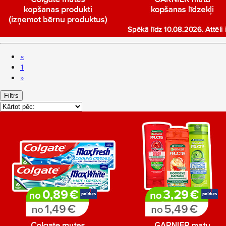
«
1
»
Filtrs