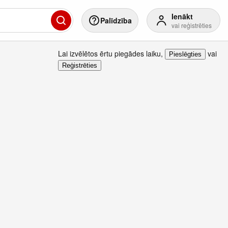
Ienākt
Palīdzība
vai reģistrēties
Lai izvēlētos ērtu piegādes laiku
,
vai
Pieslēgties
Reģistrēties