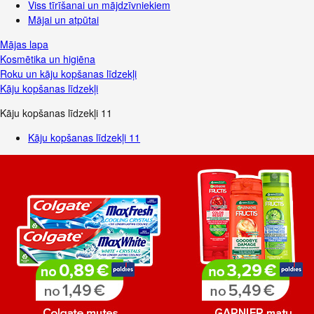
Viss tīrīšanai un mājdzīvniekiem
Mājai un atpūtai
Mājas lapa
Kosmētika un higiēna
Roku un kāju kopšanas līdzekļi
Kāju kopšanas līdzekļi
Kāju kopšanas līdzekļi
11
Kāju kopšanas līdzekļi
11