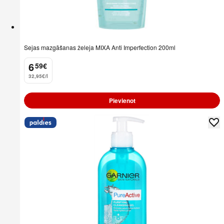
Sejas mazgāšanas želeja MIXA Anti Imperfection 200ml
6
59
€
.
32,95€/l
Pievienot