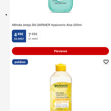
Attīroša želeja SN GARNIER Hyaluronic Aloe 200ml
4
7
49
€
49
€
.
.
22,45€/l
37,45€/l
Pievienot