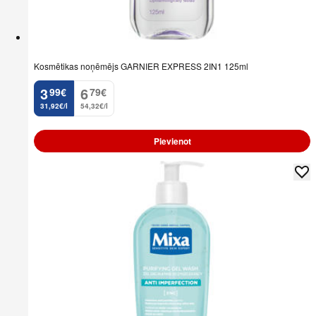
Kosmētikas noņēmējs GARNIER EXPRESS 2IN1 125ml
3
6
99
€
79
€
.
.
31,92€/l
54,32€/l
Pievienot