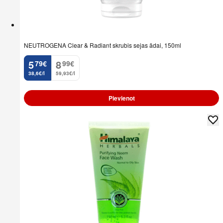
NEUTROGENA Clear & Radiant skrubis sejas ādai, 150ml
5
8
79
€
99
€
.
.
38,6€/l
59,93€/l
Pievienot