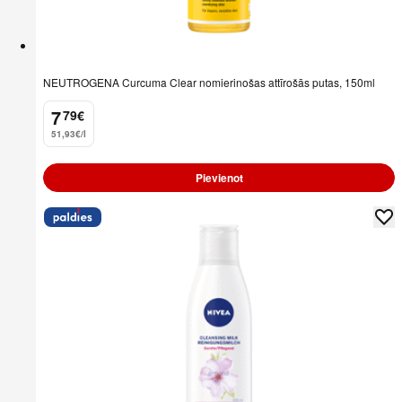
NEUTROGENA Curcuma Clear nomierinošas attīrošās putas, 150ml
7
79
€
.
51,93€/l
Pievienot