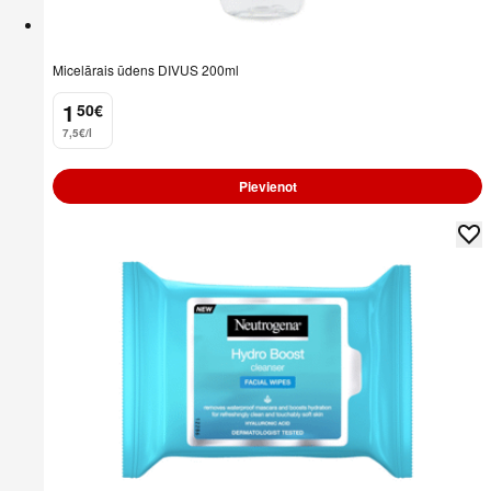
Micelārais ūdens DIVUS 200ml
1
50
€
.
7,5€/l
Pievienot