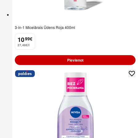
3-in-1 Micelārais Ūdens Roja 400ml
10
99
€
.
27,48€/l
Pievienot