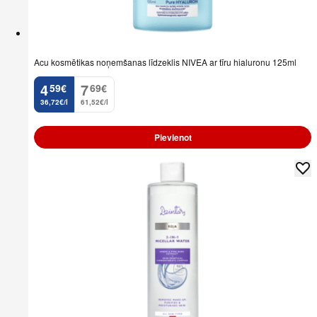
Acu kosmētikas noņemšanas līdzeklis NIVEA ar tīru hialuronu 125ml
4
7
59
€
69
€
.
.
36,72€/l
61,52€/l
Pievienot