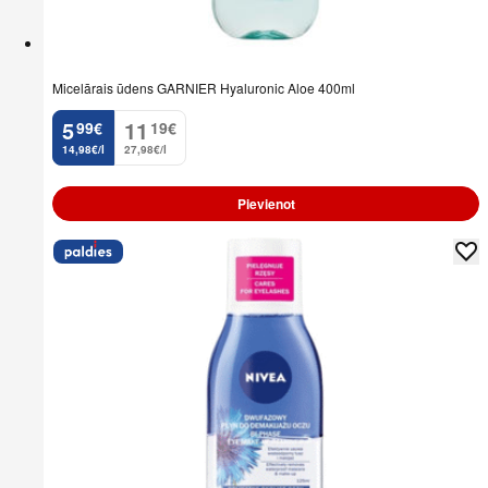
Micelārais ūdens GARNIER Hyaluronic Aloe 400ml
5
11
99
€
19
€
.
.
14,98€/l
27,98€/l
Pievienot