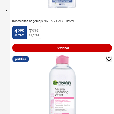
Kosmētikas noņēmējs NIVEA VISAGE 125ml
4
7
59
€
69
€
.
.
36,72€/l
61,52€/l
Pievienot