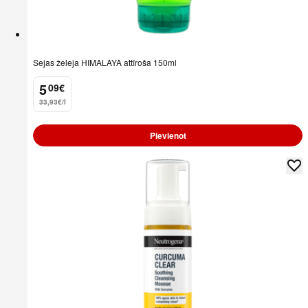
Sejas želeja HIMALAYA attīroša 150ml
5
09
€
.
33,93€/l
Pievienot