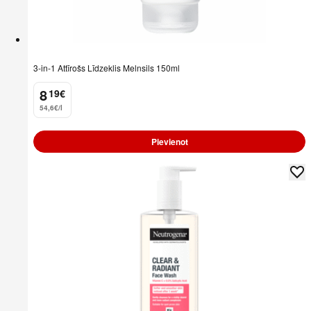
3-in-1 Attīrošs Līdzeklis Melnsils 150ml
8
19
€
.
54,6€/l
Pievienot