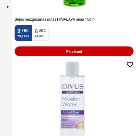
Sejas mazgāšanas putas HIMALAYA nīma 150ml
3
6
79
€
69
€
.
.
25,27€/l
44,6€/l
Pievienot