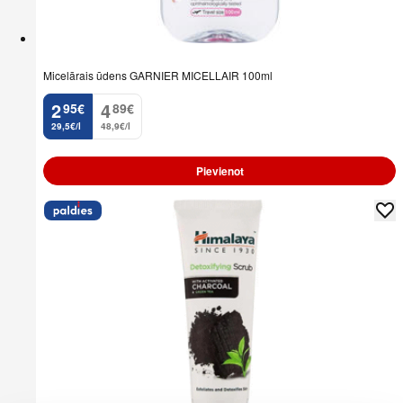
Micelārais ūdens GARNIER MICELLAIR 100ml
2
4
95
€
89
€
.
.
29,5€/l
48,9€/l
Pievienot