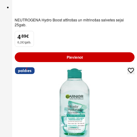
NEUTROGENA Hydro Boost attīrošas un mitrinošas salvetes sejai
25gab.
4
89
€
.
0,2€/gab.
Pievienot