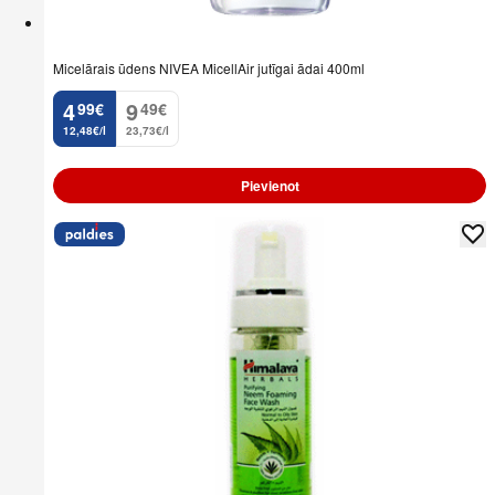
Micelārais ūdens NIVEA MicellAir jutīgai ādai 400ml
4
9
99
€
49
€
.
.
12,48€/l
23,73€/l
Pievienot