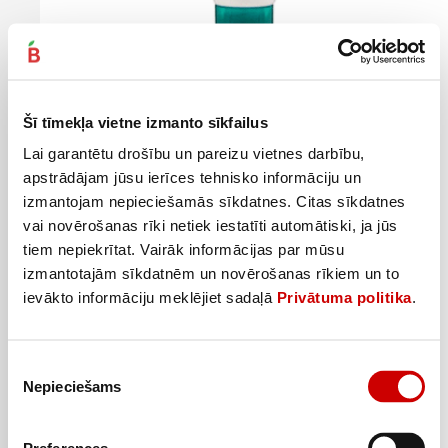
Sejas skrubis HIMALAYA aktīvā ogle 75ml
2
4
29
€
19
€
Šī tīmekļa vietne izmanto sīkfailus
.
.
30,54€/l
55,87€/l
Lai garantētu drošību un pareizu vietnes darbību,
apstrādājam jūsu ierīces tehnisko informāciju un
Pievienot
izmantojam nepieciešamās sīkdatnes. Citas sīkdatnes
vai novērošanas rīki netiek iestatīti automātiski, ja jūs
tiem nepiekrītat. Vairāk informācijas par mūsu
izmantotajām sīkdatnēm un novērošanas rīkiem un to
ievākto informāciju meklējiet sadaļā
Privātuma politika
.
Piekrišanas
Nepieciešams
izvēle