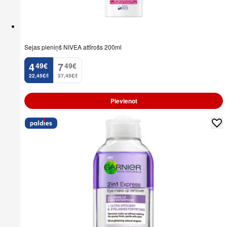
Sejas pieniņš NIVEA attīrošs 200ml
4
7
49
€
49
€
.
.
22,45€/l
37,45€/l
Pievienot