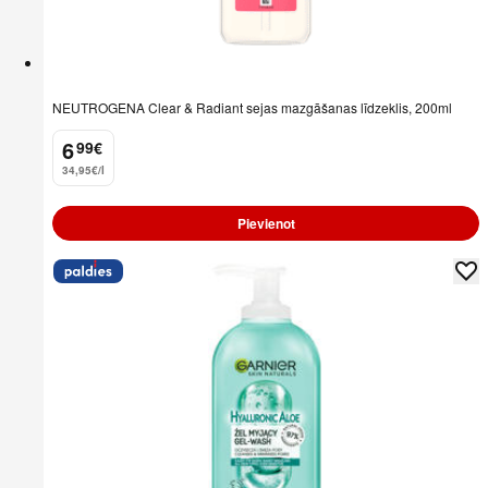
NEUTROGENA Clear & Radiant sejas mazgāšanas līdzeklis, 200ml
6
99
€
.
34,95€/l
Pievienot