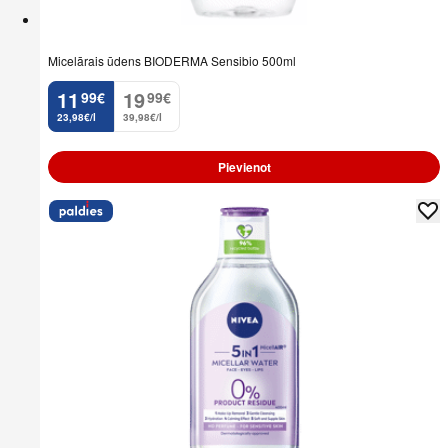
Micelārais ūdens BIODERMA Sensibio 500ml
11
19
99
€
99
€
.
.
23,98€/l
39,98€/l
Pievienot