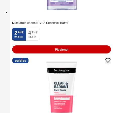
Micelārais ūdens NIVEA Sensitive 100ml
2
4
49
€
19
€
.
.
24,9€/l
41,9€/l
Pievienot