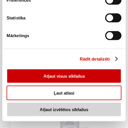
Preferences
Statistika
Attīrošas Putas Roja 150ml
4
7
49
€
59
€
.
.
Mārketings
29,93€/l
50,6€/l
Pievienot
Rādīt detalizēti
Atļaut visus sīkfailus
Ļaut atlasi
Atļaut izvēlētos sīkfailus