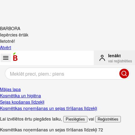
BARBORA
Iepērcies ērtāk
lietotnē!
Atvērt
Ienākt
vai reģistrēties
Mājas lapa
Kosmētika un higiēna
Sejas kopšanas līdzekļi
Kosmētikas noņemšanas un sejas tīrīšanas līdzekļi
Lai izvēlētos ērtu piegādes laiku
,
vai
Pieslēgties
Reģistrēties
Kosmētikas noņemšanas un sejas tīrīšanas līdzekļi
72