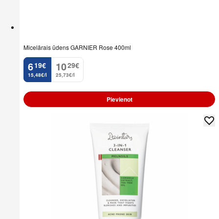
Micelārais ūdens GARNIER Rose 400ml
6
10
19
€
29
€
.
.
15,48€/l
25,73€/l
Pievienot