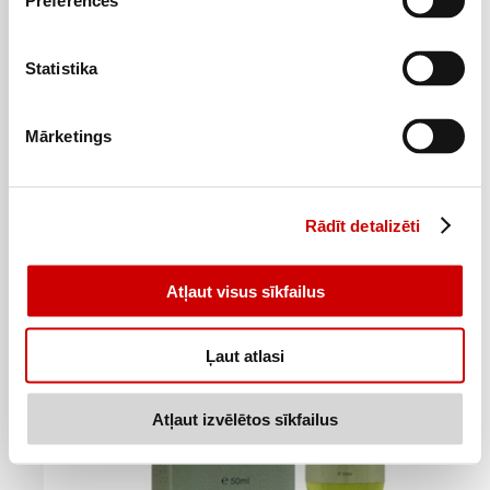
Preferences
Statistika
NEUTROGENA Hydro Boost gels sejas tīrīšanai, 200ml
8
09
€
.
Mārketings
40,45€/l
Pievienot
Rādīt detalizēti
Atļaut visus sīkfailus
Ļaut atlasi
Atļaut izvēlētos sīkfailus