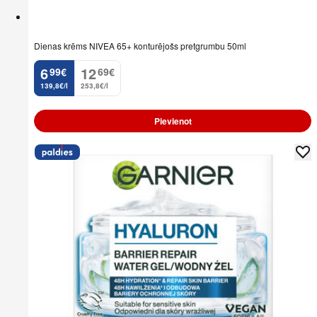
Dienas krēms NIVEA 65+ konturējošs pretgrumbu 50ml
6
12
99
€
69
€
.
.
139,8€/l
253,8€/l
Pievienot