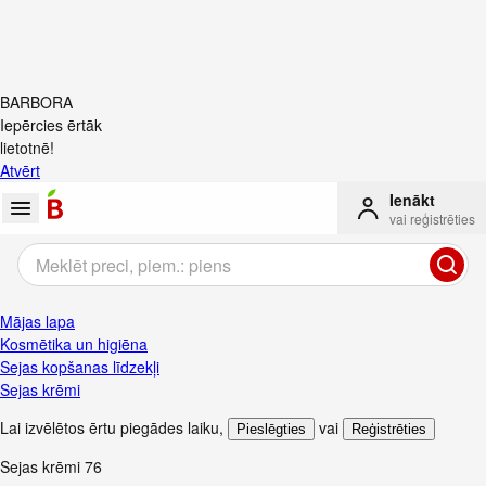
BARBORA
Iepērcies ērtāk
lietotnē!
Atvērt
Ienākt
vai reģistrēties
Mājas lapa
Kosmētika un higiēna
Sejas kopšanas līdzekļi
Sejas krēmi
Lai izvēlētos ērtu piegādes laiku
,
vai
Pieslēgties
Reģistrēties
Sejas krēmi
76