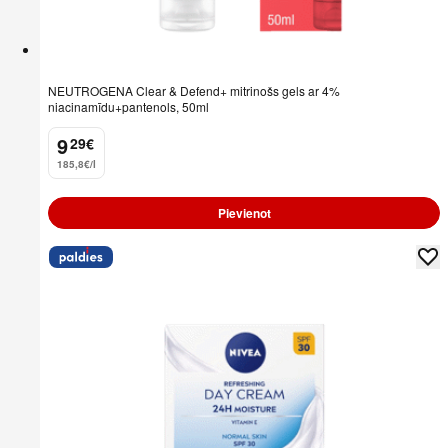
NEUTROGENA Clear & Defend+ mitrinošs gels ar 4%
niacinamīdu+pantenols, 50ml
9
29
€
.
185,8€/l
Pievienot