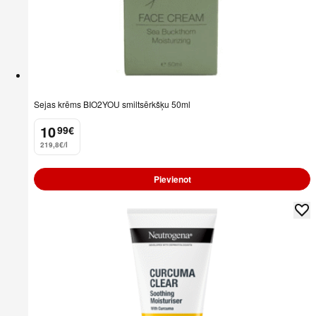
Sejas krēms BIO2YOU smiltsērkšķu 50ml
10
99
€
.
219,8€/l
Pievienot