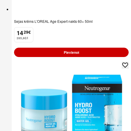
Sejas krēms L'OREAL Age Expert nakts 60+ 50ml
14
29
€
.
285,8€/l
Pievienot