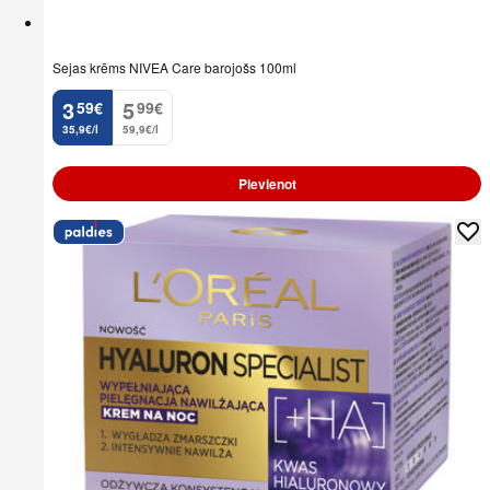
Sejas krēms NIVEA Care barojošs 100ml
3
5
59
€
99
€
.
.
35,9€/l
59,9€/l
Pievienot