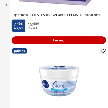
Sejas krēms L'OREAL PARIS HYALURON SPECIALIST dienai 50ml
7
12
49
€
99
€
.
.
149,8€/l
259,8€/l
Pievienot