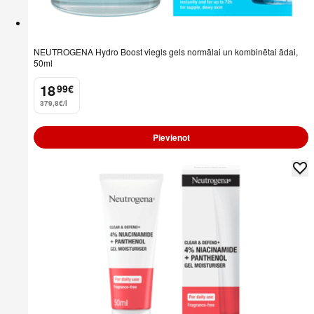
NEUTROGENA Hydro Boost viegls gels normālai un kombinētai ādai,
50ml
18
99
€
.
379,8€/l
Pievienot