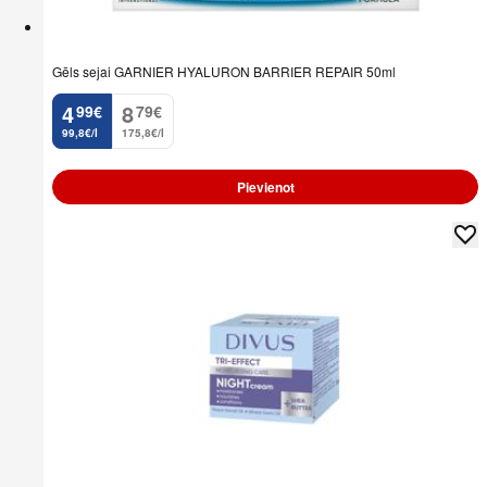
Gēls sejai GARNIER HYALURON BARRIER REPAIR 50ml
4
8
99
€
79
€
.
.
99,8€/l
175,8€/l
Pievienot