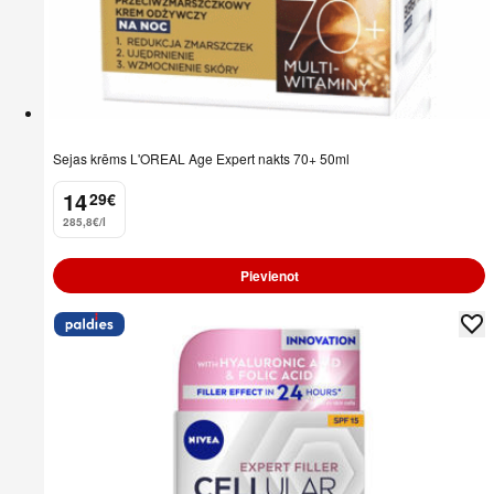
Sejas krēms L'OREAL Age Expert nakts 70+ 50ml
14
29
€
.
285,8€/l
Pievienot