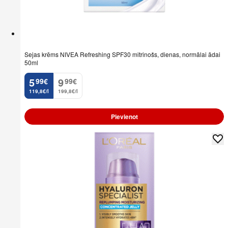
Sejas krēms NIVEA Refreshing SPF30 mitrinošs, dienas, normālai ādai
50ml
5
9
99
€
99
€
.
.
119,8€/l
199,8€/l
Pievienot