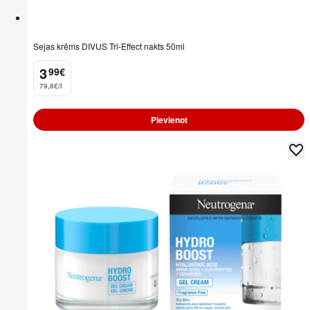
Sejas krēms DIVUS Tri-Effect nakts 50ml
3
99
€
.
79,8€/l
Pievienot