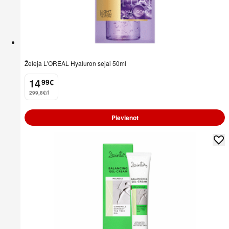
Želeja L'OREAL Hyaluron sejai 50ml
14
99
€
.
299,8€/l
Pievienot