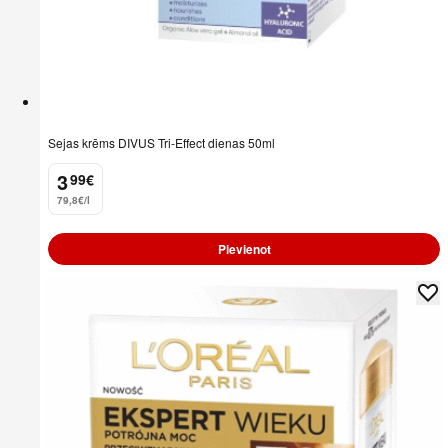
Sejas krēms DIVUS Tri-Effect dienas 50ml
3
99
€
.
79,8€/l
Pievienot