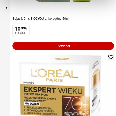
Sejas krēms BIO2YOU ar kolagēnu 50ml
10
99
€
.
219,8€/l
Pievienot