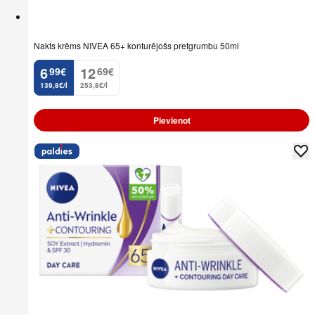
Nakts krēms NIVEA 65+ konturējošs pretgrumbu 50ml
6
12
99
€
69
€
.
.
139,8€/l
253,8€/l
Pievienot