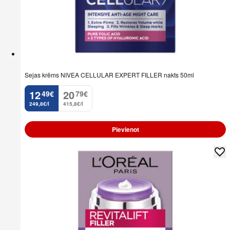
Sejas krēms NIVEA CELLULAR EXPERT FILLER nakts 50ml
12
20
49
€
79
€
.
.
249,8€/l
415,8€/l
Pievienot