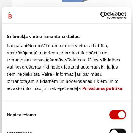
Mitrinošs Un Barojošs Krēms Roja 50ml
8
12
49
€
99
€
.
.
Šī tīmekļa vietne izmanto sīkfailus
169,8€/l
259,8€/l
Lai garantētu drošību un pareizu vietnes darbību,
Pievienot
apstrādājam jūsu ierīces tehnisko informāciju un
izmantojam nepieciešamās sīkdatnes. Citas sīkdatnes
vai novērošanas rīki netiek iestatīti automātiski, ja jūs
tiem nepiekrītat. Vairāk informācijas par mūsu
izmantotajām sīkdatnēm un novērošanas rīkiem un to
ievākto informāciju meklējiet sadaļā
Privātuma politika
.
Piekrišanas
Nepieciešams
izvēle