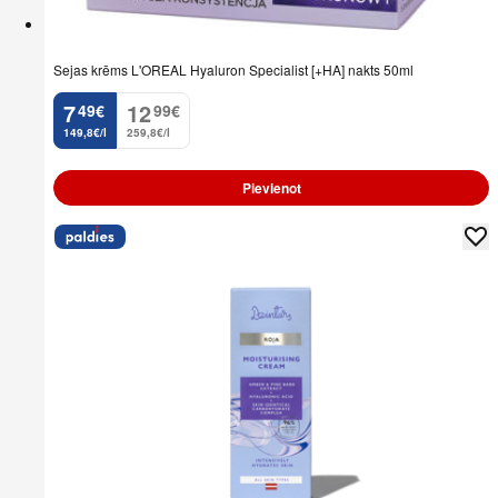
Sejas krēms L'OREAL Hyaluron Specialist [+HA] nakts 50ml
7
12
49
€
99
€
.
.
149,8€/l
259,8€/l
Pievienot