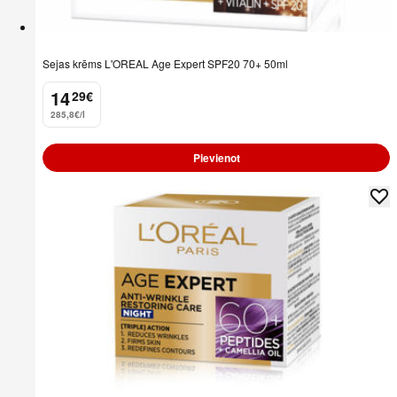
Sejas krēms L'OREAL Age Expert SPF20 70+ 50ml
14
29
€
.
285,8€/l
Pievienot