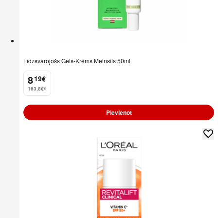
Līdzsvarojošs Gels-Krēms Melnsils 50ml
8
19
€
.
163,8€/l
Pievienot