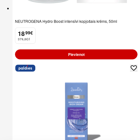
NEUTROGENA Hydro Boost intensīvi kopjošais krēms, 50ml
18
99
€
.
379,8€/l
Pievienot