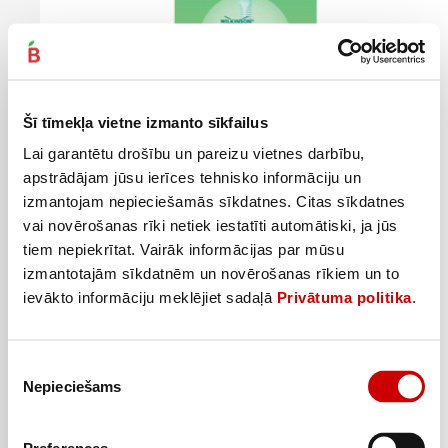
Šī tīmekļa vietne izmanto sīkfailus
Lai garantētu drošību un pareizu vietnes darbību,
apstrādājam jūsu ierīces tehnisko informāciju un
izmantojam nepieciešamās sīkdatnes. Citas sīkdatnes
Vienr.skuv.WILKINSON Sword Xtreme3 3+1gb
vai novērošanas rīki netiek iestatīti automātiski, ja jūs
3
5
49
€
99
€
.
.
tiem nepiekrītat. Vairāk informācijas par mūsu
0,87€/gab.
1,5€/gab.
izmantotajām sīkdatnēm un novērošanas rīkiem un to
ievākto informāciju meklējiet sadaļā
Privātuma politika
.
Pievienot
Piekrišanas
Nepieciešams
izvēle