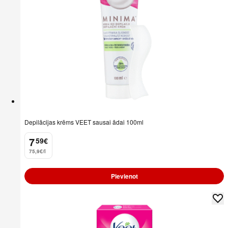
Depilācijas krēms VEET sausai ādai 100ml
7
59
€
.
75,9€/l
Pievienot