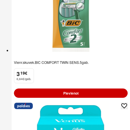
Vienr.skuvek.BIC COMFORT TWIN SENS.5gab.
3
19
€
.
0,64€/gab.
Pievienot