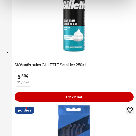
Skūšanās putas GILLETTE Sensitive 250ml
5
39
€
.
21,56€/l
Pievienot