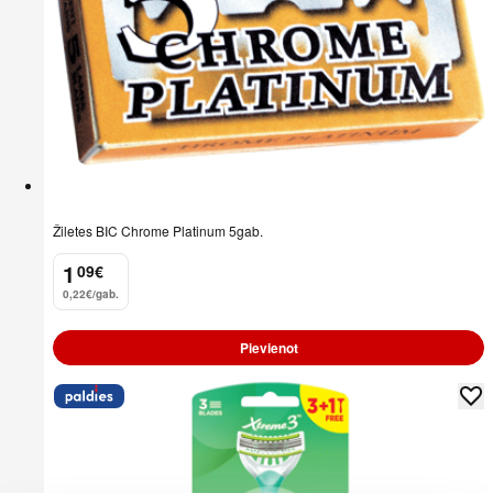
Žiletes BIC Chrome Platinum 5gab.
1
09
€
.
0,22€/gab.
Pievienot