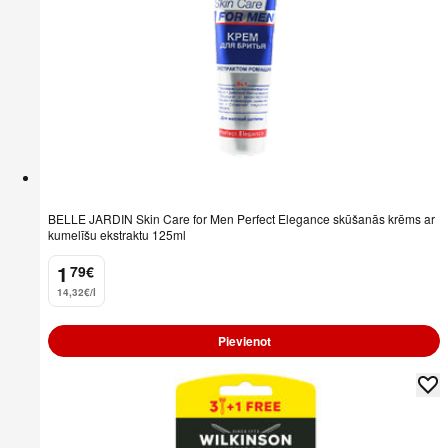
BELLE JARDIN Skin Care for Men Perfect Elegance skūšanās krēms ar
kumelīšu ekstraktu 125ml
1
79
€
.
14,32€/l
Pievienot