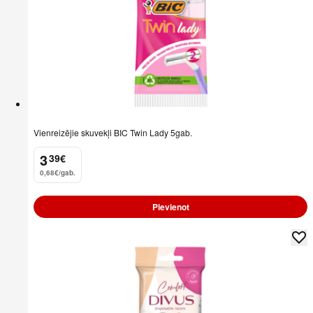
Vienreizējie skuvekļi BIC Twin Lady 5gab.
3
39
€
.
0,68€/gab.
Pievienot