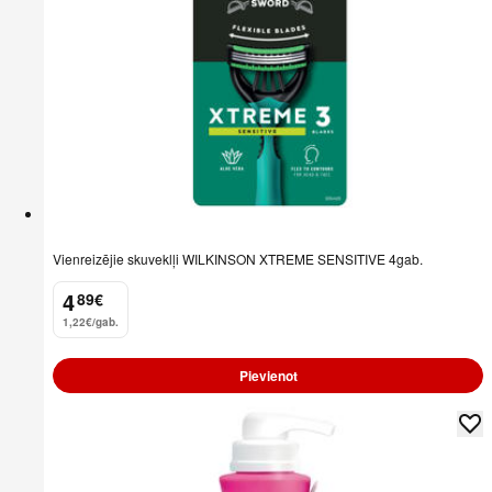
Vienreizējie skuveklļi WILKINSON XTREME SENSITIVE 4gab.
4
89
€
.
1,22€/gab.
Pievienot