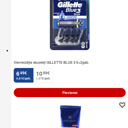
Vienreizējie skuvekļi GILLETTE BLUE 3 6+2gab.
6
10
49
€
99
€
.
.
0,81€/gab.
1,37€/gab.
Pievienot