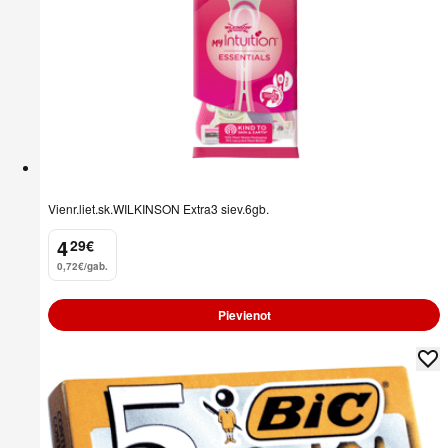
Vienr.liet.sk.WILKINSON Extra3 siev.6gb.
4
29
€
.
0,72€/gab.
Pievienot