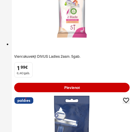
Vienr.skuvekļi DIVUS Ladies 2asm. 5gab.
1
99
€
.
0,4€/gab.
Pievienot