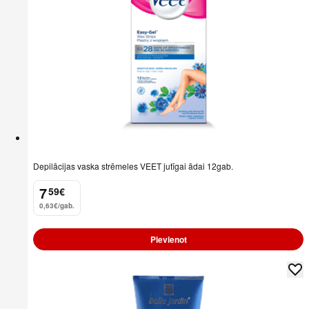
Depilācijas vaska strēmeles VEET jutīgai ādai 12gab.
7
59
€
.
0,63€/gab.
Pievienot