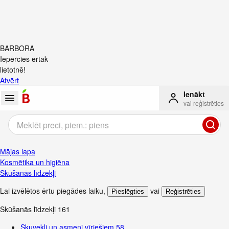
BARBORA
Iepērcies ērtāk
lietotnē!
Atvērt
Ienākt
vai reģistrēties
Mājas lapa
Kosmētika un higiēna
Skūšanās līdzekļi
Lai izvēlētos ērtu piegādes laiku
,
vai
Pieslēgties
Reģistrēties
Skūšanās līdzekļi
161
Skuvekļi un asmeņi vīriešiem
58