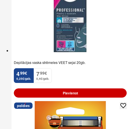
Depilācijas vaska strēmeles VEET sejai 20gb.
4
7
99
€
99
€
.
.
0,25€/gab.
0,4€/gab.
Pievienot