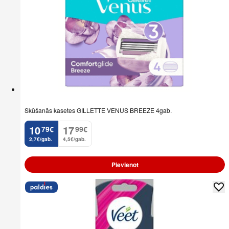
Skūšanās kasetes GILLETTE VENUS BREEZE 4gab.
10
17
79
€
99
€
.
.
2,7€/gab.
4,5€/gab.
Pievienot