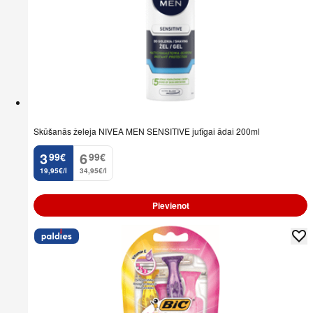
Skūšanās želeja NIVEA MEN SENSITIVE jutīgai ādai 200ml
3
6
99
€
99
€
.
.
19,95€/l
34,95€/l
Pievienot