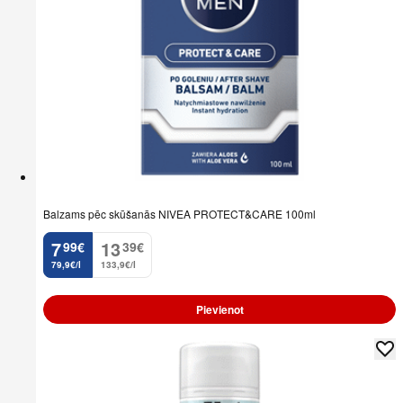
Balzams pēc skūšanās NIVEA PROTECT&CARE 100ml
7
13
99
€
39
€
.
.
79,9€/l
133,9€/l
Pievienot