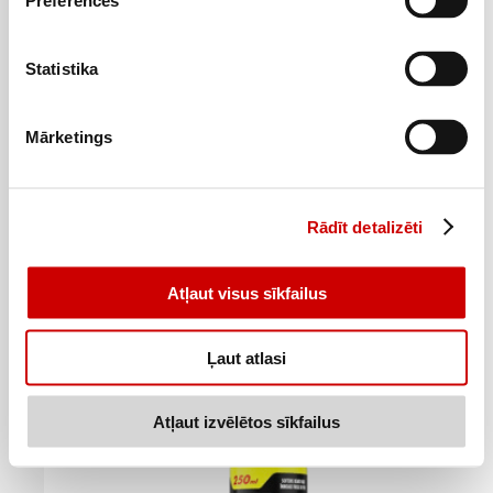
Preferences
Statistika
Mārketings
Rādīt detalizēti
Skūšanās putas XILON jutīgai ādai 300ml
2
3
19
€
29
€
.
.
Atļaut visus sīkfailus
7,3€/l
10,97€/l
Pievienot
Ļaut atlasi
Atļaut izvēlētos sīkfailus