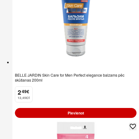
BELLE JARDIN Skin Care for Men Perfect elegance balzams pēc
skūšanas 200ml
2
49
€
.
12,45€/l
Pievienot