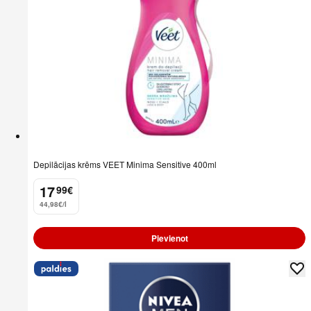
Depilācijas krēms VEET Minima Sensitive 400ml
17
99
€
.
44,98€/l
Pievienot