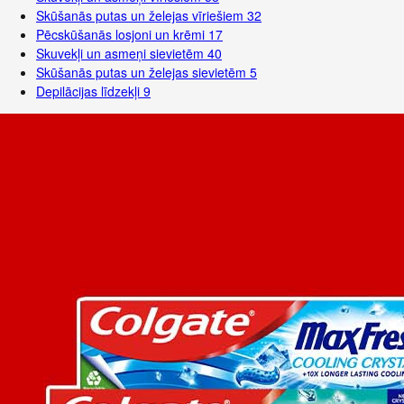
Skūšanās putas un želejas vīriešiem
32
Pēcskūšanās losjoni un krēmi
17
Skuvekļi un asmeņi sievietēm
40
Skūšanās putas un želejas sievietēm
5
Depilācijas līdzekļi
9