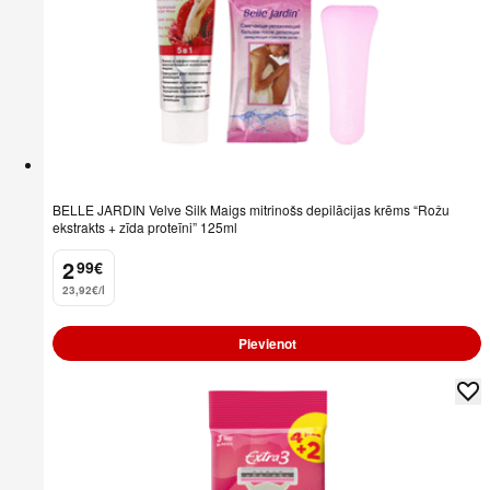
BELLE JARDIN Velve Silk Maigs mitrinošs depilācijas krēms “Rožu
ekstrakts + zīda proteīni” 125ml
2
99
€
.
23,92€/l
Pievienot