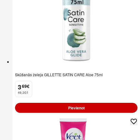
Skūšanās želeja GILLETTE SATIN CARE Aloe 75ml
3
69
€
.
49,2€/l
Pievienot