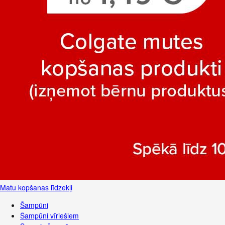
Matu kopšanas līdzekļi
Šampūni
Šampūni vīriešiem