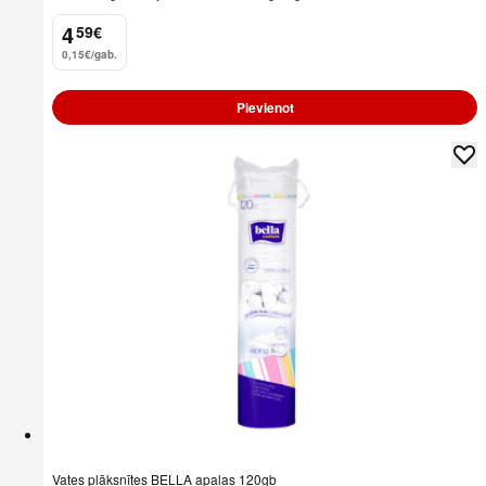
4
59
€
.
0,15€/gab.
Pievienot
Vates plāksnītes BELLA apaļas 120gb