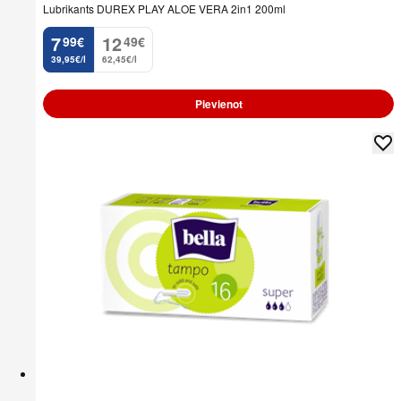
Lubrikants DUREX PLAY ALOE VERA 2in1 200ml
7
12
99
€
49
€
.
.
39,95€/l
62,45€/l
Pievienot