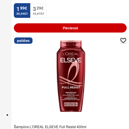
1
3
99
€
29
€
.
.
26,54€/l
43,87€/l
Pievienot
Šampūns L'OREAL ELSEVE Full Resist 400ml