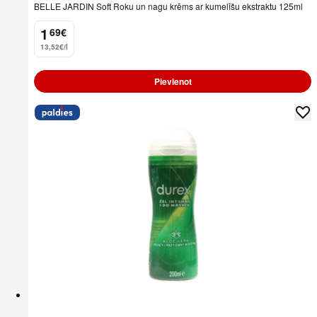
BELLE JARDIN Soft Roku un nagu krēms ar kumelīšu ekstraktu 125ml
1
69
€
.
13,52€/l
Pievienot