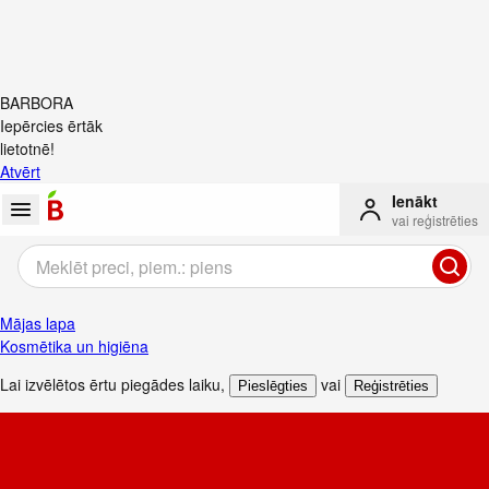
BARBORA
Iepērcies ērtāk
lietotnē!
Atvērt
Ienākt
vai reģistrēties
Mājas lapa
Kosmētika un higiēna
Lai izvēlētos ērtu piegādes laiku
,
vai
Pieslēgties
Reģistrēties