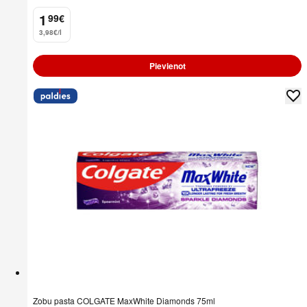
1
99
€
.
3,98€/l
Pievienot
Zobu pasta COLGATE MaxWhite Diamonds 75ml