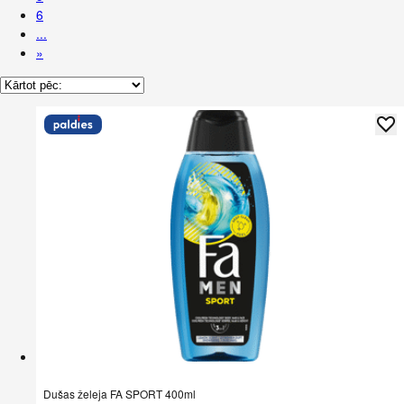
6
...
»
Dušas želeja FA SPORT 400ml