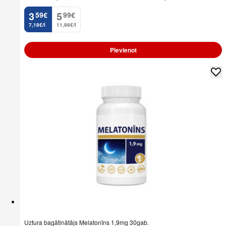
3
5
59
€
99
€
.
.
7,18€/l
11,98€/l
Pievienot
Uztura bagātinātājs Melatonīns 1,9mg 30gab.