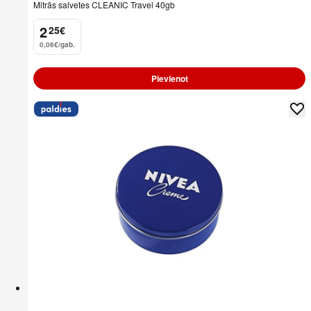
Mitrās salvetes CLEANIC Travel 40gb
2
25
€
.
0,06€/gab.
Pievienot