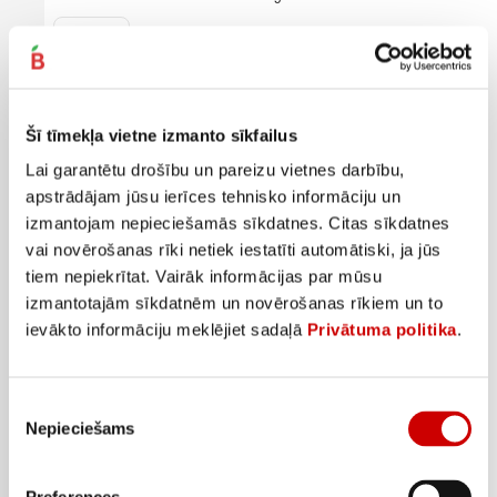
5
89
€
.
0,06€/gab.
Pievienot
Šī tīmekļa vietne izmanto sīkfailus
Lai garantētu drošību un pareizu vietnes darbību,
apstrādājam jūsu ierīces tehnisko informāciju un
izmantojam nepieciešamās sīkdatnes. Citas sīkdatnes
vai novērošanas rīki netiek iestatīti automātiski, ja jūs
tiem nepiekrītat. Vairāk informācijas par mūsu
izmantotajām sīkdatnēm un novērošanas rīkiem un to
ievākto informāciju meklējiet sadaļā
Privātuma politika
.
Piekrišanas
Nepieciešams
izvēle
Sejas mazgāšanas putas HIMALAYA nīma 150ml