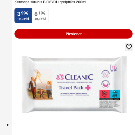
Ķermeņa skrubis BIO2YOU greipfrūts 200ml
3
8
99
€
19
€
.
.
19,95€/l
40,95€/l
Pievienot