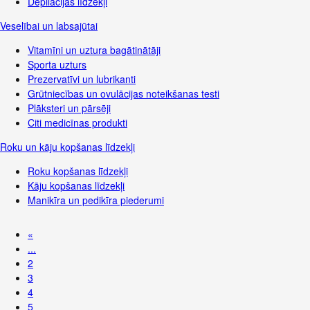
Depilācijas līdzekļi
Veselībai un labsajūtai
Vitamīni un uztura bagātinātāji
Sporta uzturs
Prezervatīvi un lubrikanti
Grūtniecības un ovulācijas noteikšanas testi
Plāksteri un pārsēji
Citi medicīnas produkti
Roku un kāju kopšanas līdzekļi
Roku kopšanas līdzekļi
Kāju kopšanas līdzekļi
Manikīra un pedikīra piederumi
«
...
2
3
4
5