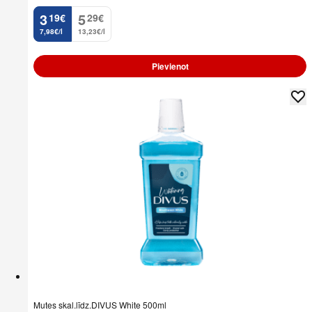
3
5
19
€
29
€
.
.
7,98€/l
13,23€/l
Pievienot
Mutes skal.līdz.DIVUS White 500ml