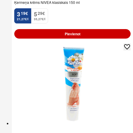
Ķermeņa krēms NIVEA klasiskais 150 ml
3
5
19
€
29
€
.
.
21,27€/l
35,27€/l
Pievienot