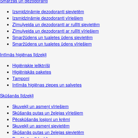
Smaržas un dezodoranti
Izsmidzināmie dezodoranti sievietēm
Izsmidzināmie dezodoranti vīriešiem
Zīmuļveida un dezodoranti ar rullīti sievietēm
Zīmuļveida un dezodoranti ar rullīti vīriešiem
Smaržūdens un tualetes ūdens sievietēm
Smaržūdens un tualetes ūdens vīriešiem
Intīmās higiēnas līdzekļi
Higiēniskie ieliktnīši
Higiēniskās paketes
Tamponi
Intīmās higiēnas ziepes un salvetes
Skūšanās līdzekļi
Skuvekļi un asmeņi vīriešiem
Skūšanās putas un želejas vīriešiem
Pēcskūšanās losjoni un krēmi
Skuvekļi un asmeņi sievietēm
Skūšanās putas un želejas sievietēm