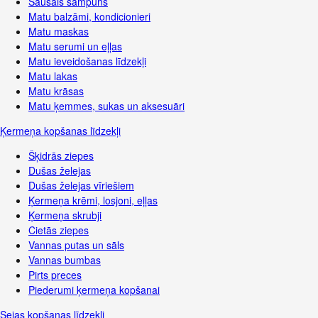
Sausais šampūns
Matu balzāmi, kondicionieri
Matu maskas
Matu serumi un eļļas
Matu ieveidošanas līdzekļi
Matu lakas
Matu krāsas
Matu ķemmes, sukas un aksesuāri
Ķermeņa kopšanas līdzekļi
Šķidrās ziepes
Dušas želejas
Dušas želejas vīriešiem
Ķermeņa krēmi, losjoni, eļļas
Ķermeņa skrubji
Cietās ziepes
Vannas putas un sāls
Vannas bumbas
Pirts preces
Piederumi ķermeņa kopšanai
Sejas kopšanas līdzekļi