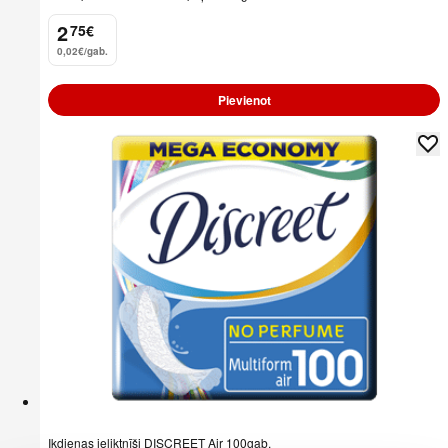
2
75
€
.
0,02€/gab.
Pievienot
Ikdienas ieliktnīši DISCREET Air 100gab.