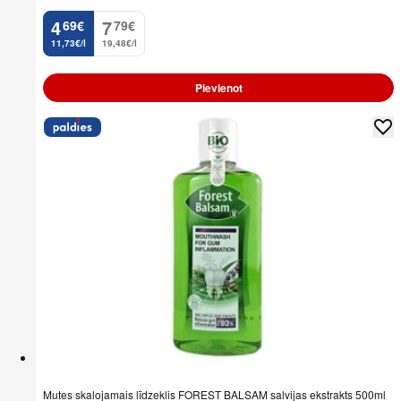
4
7
69
€
79
€
.
.
11,73€/l
19,48€/l
Pievienot
Mutes skalojamais līdzeklis FOREST BALSAM salvijas ekstrakts 500ml