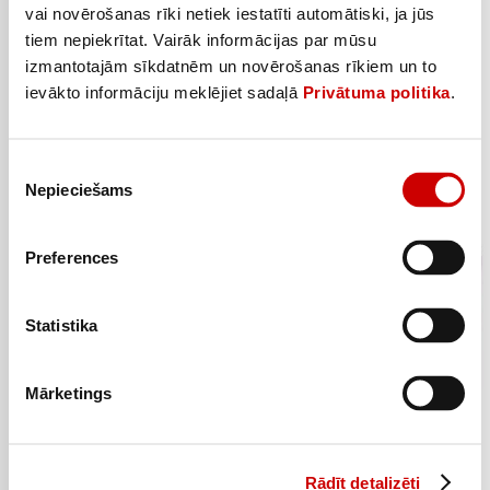
vai novērošanas rīki netiek iestatīti automātiski, ja jūs
tiem nepiekrītat. Vairāk informācijas par mūsu
Medus kūka MEISTARA MARKA 300g
izmantotajām sīkdatnēm un novērošanas rīkiem un to
3
59
€
.
ievākto informāciju meklējiet sadaļā
Privātuma politika
.
11,97€/kg
Piekrišanas
Pievienot
Nepieciešams
izvēle
–20%
Preferences
Statistika
Mārketings
Rādīt detalizēti