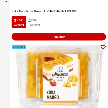
Kūka Napoleons Kūko LATVIJAS MAIZNIEKS 400g
3
4
75
€
69
€
.
.
9,38€/kg
11,73€/kg
Pievienot