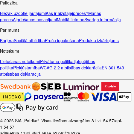
Palīdzība
Biežāk uzdotie jautājumi
Kas ir aizstājējpreces?
Manas
preces
Atgriešanas nosacījumi
Mobilā lietotne
Svarīga informācija
Par mums
Karjera
Sociālā atbildība
Preču iepakošana
Produktu izkārtojums
Noteikumi
Lietošanas noteikumi
Privātuma politika
Ilgtspējības
politika
Piekļūstamība
WCAG 2.2 atbilstības deklarācija
EN 301 549
atbilstības deklarācija
© 2026 SIA „Patrika“. Visas tiesības aizsargātas
81
v1.54.57
/api-
1.54.57
ad66e93a-118d-4f6d-a6ae-a3740f78a37e