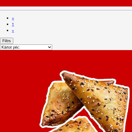
«
1
»
Filtrs