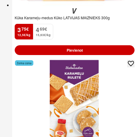
Kūka Karameļu-medus Kūko LATVIJAS MAIZNIEKS 300g
3
4
75
€
69
€
.
.
12,5€/kg
15,63€/kg
Pievienot