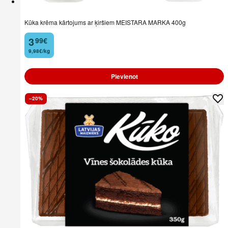
Kūka krēma kārtojums ar ķiršiem MEISTARA MARKA 400g
3
99
€
.
9,98€/kg
Pievienot
–20%