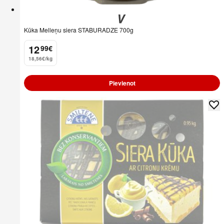
Kūka Melleņu siera STABURADZE 700g
12
99
€
.
18,56€/kg
Pievienot