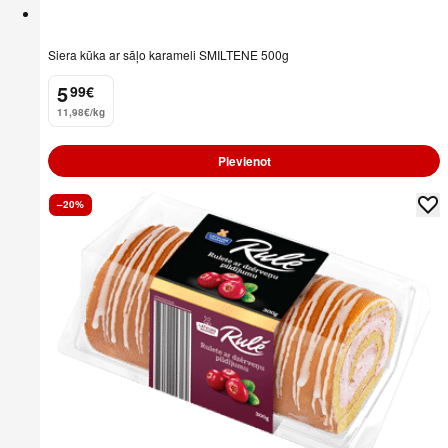
Siera kūka ar sāļo karameli SMILTENE 500g
5
99
€
.
11,98€/kg
Pievienot
–20%