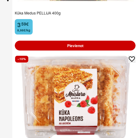
Kūka Medus PELLIJA 400g
3
59
€
.
8,98€/kg
Pievienot
–10%