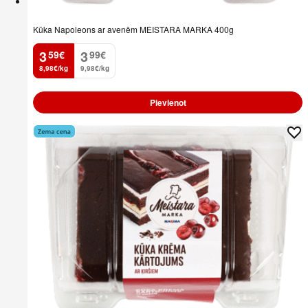
Kūka Napoleons ar avenēm MEISTARA MARKA 400g
3
3
59
€
99
€
.
.
8,98€/kg
9,98€/kg
Pievienot