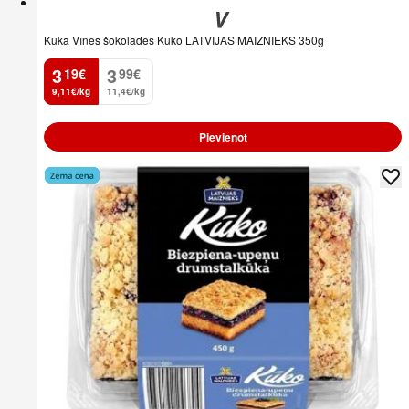
Kūka Vīnes šokolādes Kūko LATVIJAS MAIZNIEKS 350g
3
3
19
€
99
€
.
.
9,11€/kg
11,4€/kg
Pievienot