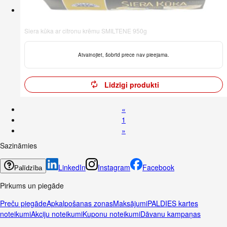
Siera kūka ar citronu krēmu SMILTENE 950g
Atvainojiet, šobrīd prece nav pieejama.
Līdzīgi produkti
«
1
»
Sazināmies
LinkedIn
Instagram
Facebook
Palīdzība
Pirkums un piegāde
Preču piegāde
Apkalpošanas zonas
Maksājumi
PALDIES kartes
noteikumi
Akciju noteikumi
Kuponu noteikumi
Dāvanu kampaņas