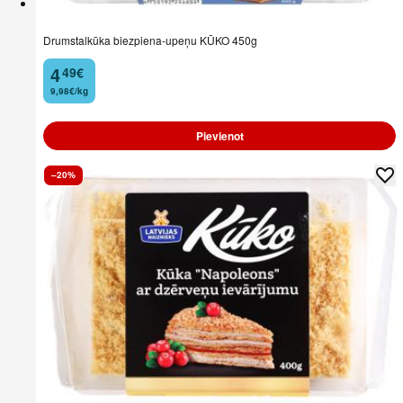
Drumstalkūka biezpiena-upeņu KŪKO 450g
4
49
€
.
9,98€/kg
Pievienot
–20%