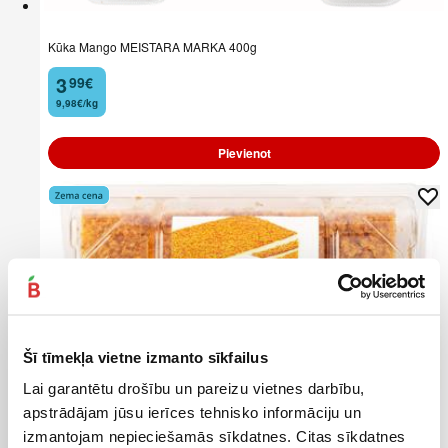
Kūka Mango MEISTARA MARKA 400g
3
99
€
.
9,98€/kg
Pievienot
Šī tīmekļa vietne izmanto sīkfailus
Lai garantētu drošību un pareizu vietnes darbību,
apstrādājam jūsu ierīces tehnisko informāciju un
izmantojam nepieciešamās sīkdatnes. Citas sīkdatnes