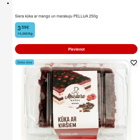
Siera kūka ar mango un marakuju PELLIJA 250g
3
59
€
.
14,36€/kg
Pievienot