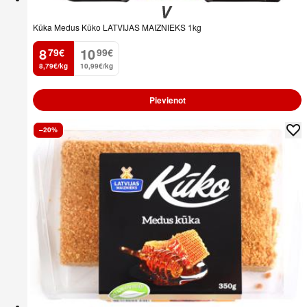
Kūka Medus Kūko LATVIJAS MAIZNIEKS 1kg
8
10
79
€
99
€
.
.
8,79€/kg
10,99€/kg
Pievienot
–20%