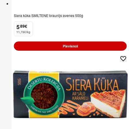
Siera kūka SMILTENE braunijs avenes 500g
5
89
€
.
11,78€/kg
Pievienot