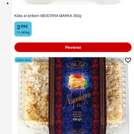
Kūka ar ķiršiem MEISTARA MARKA 350g
3
99
€
.
11,4€/kg
Pievienot