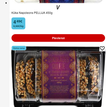
Kūka Napoleons PELLIJA 450g
4
49
€
.
9,98€/kg
Pievienot