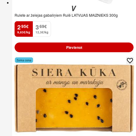
Rulete ar želejas gabaliņiem Rulē LATVIJAS MAIZNIEKS 300g
2
3
95
€
69
€
.
.
9,83€/kg
12,3€/kg
Pievienot