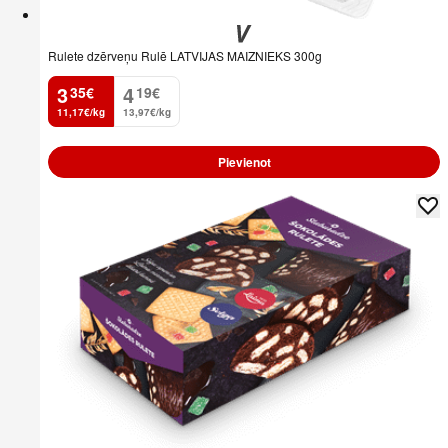
Rulete dzērveņu Rulē LATVIJAS MAIZNIEKS 300g
3
4
35
€
19
€
.
.
11,17€/kg
13,97€/kg
Pievienot