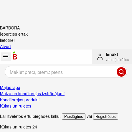
BARBORA
Iepērcies ērtāk
lietotnē!
Atvērt
Ienākt
vai reģistrēties
Mājas lapa
Maize un konditorejas izstrādājumi
Konditorejas produkti
Kūkas un ruletes
Lai izvēlētos ērtu piegādes laiku
,
vai
Pieslēgties
Reģistrēties
Kūkas un ruletes
24